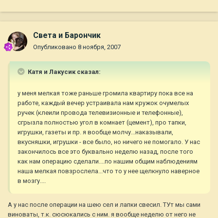
Света и Барончик
Опубликовано
8 ноября, 2007
Катя и Лакусик сказал:
у меня мелкая тоже раньше громила квартиру пока все на
работе, каждый вечер устраивала нам кружок очумелых
ручек (клеили провода телевизионные и телефонные),
сгрызла полностью угол в комнает (цемент), про тапки,
игрушки, газеты и пр. я вообще молчу...наказывали,
вкусняшки, игрушки - все было, но ничего не помогало. У нас
закончилось все это буквально неделю назад, после того
как нам операцию сделали....по нашим общим наблюдениям
наша мелкая повзрослела...что то у нее щелкнуло наверное
в мозгу....
А у нас после операции на шею сел и лапки свесил. ТУт мы сами
виноваты, т.к. сюсюкались с ним. я вообще неделю от него не