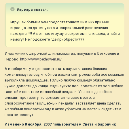
Варвара сказал:
Игрушек больше чем предостаточно!!! Он в них при мне
играет, а когда нет у него и поприкольней развлечения
находятся!!!! А вот про игрушу с секретом я слышала, а найти
немогу!! Не подсажете где приобрести???
У нас мячик с дырочкой для лакомства, покупали в Бетховене в
Перово.
http://www.bethowen.ru/
А вообще могу еще посоветовать научить ваших близких
командному голосу, чтоб под вашим контролем соба все команды
выполняла домочадцев. ТОлько любую команду обязательно
нужно довести до конца. еще науичте пользоваться их волшебной
газетой и понятием волшебный пендаль. У нас когда собака
слышит про газету, то срывается на свое место, а
словосочетание "волшебный пендаль" заставляет щена сделать
жалобный виноватый вид и акже убраться на место и сидеть там
пока не позовут.
Изменено
8 ноября, 2007
пользователем Света и Барончик