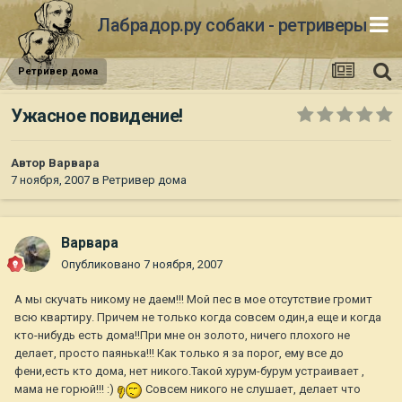
Лабрадор.ру собаки - ретриверы
Ретривер дома
Ужасное повидение!
Автор
Варвара
7 ноября, 2007
в
Ретривер дома
Варвара
Опубликовано
7 ноября, 2007
А мы скучать никому не даем!!! Мой пес в мое отсутствие громит
всю квартиру. Причем не только когда совсем один,а еще и когда
кто-нибудь есть дома!!При мне он золото, ничего плохого не
делает, просто паянька!!! Как только я за порог, ему все до
фени,есть кто дома, нет никого.Такой хурум-бурум устраивает ,
мама не горюй!!! :)
Совсем никого не слушает, делает что