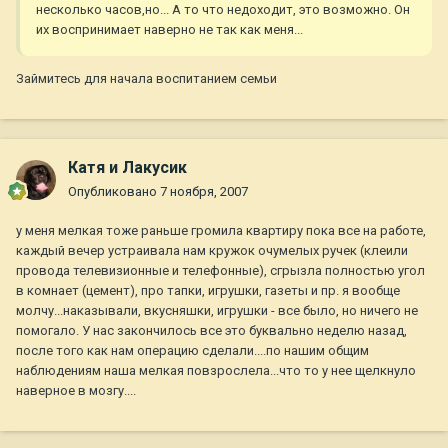
несколько часов,но... А то что недоходит, это возможно. Он
их воспринимает наверно не так как меня...
Займитесь для начала воспитанием семьи
Катя и Лакусик
Опубликовано
7 ноября, 2007
у меня мелкая тоже раньше громила квартиру пока все на работе,
каждый вечер устраивала нам кружок очумелых ручек (клеили
провода телевизионные и телефонные), сгрызла полностью угол
в комнает (цемент), про тапки, игрушки, газеты и пр. я вообще
молчу...наказывали, вкусняшки, игрушки - все было, но ничего не
помогало. У нас закончилось все это буквально неделю назад,
после того как нам операцию сделали....по нашим общим
наблюдениям наша мелкая повзрослела...что то у нее щелкнуло
наверное в мозгу....