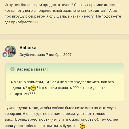
Игрушек больше чем предостаточно!!! Он в них при мне играет, а
когда нет у него и поприкольней развлечения находятся!!!! А вот
про игрушу с секретом я слышала, а найти немогу!! Не подсажете
где приобрести???
Babaika
Опубликовано
7 ноября, 2007
Варвара сказал:
А можно примеры, КАК?? Я не могу предположить как это
сделать?
Что мне им сказать ??? Что им делать
подругому???
нужно сделать так, чтобы собака была ниже всех по статусу в
иерархии. А она, судя по вашим словам, уважает только
вас.....Больше жесткости (не путать с жестокостью). тем более,
если у вас кобель.....потом выть будете