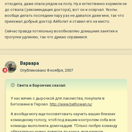
отходила, даже спала рядом на полу. Ну и естественно кормили не
до отвала ( рекомендация доктора), вот он и осерчал. Уколы
вообще делать последние пару раз не давался даже мне, так что
приезжал добрый доктор Айболит и ставил его на место.
Сейчас правда потихоньку возобновляю домашние занятия и
прогулки удлиняю, так что думаю справимся.
Варвара
Опубликовано
8 ноября, 2007
Света и Барончик сказал:
У нас мячик с дырочкой для лакомства, покупали в
Бетховене в Перово.
http://www.bethowen.ru/
А вообще могу еще посоветовать научить ваших близких
командному голосу, чтоб под вашим контролем соба все
команды выполняла домочадцев. ТОлько любую команду
обязательно нужно довести до конца. еще науичте