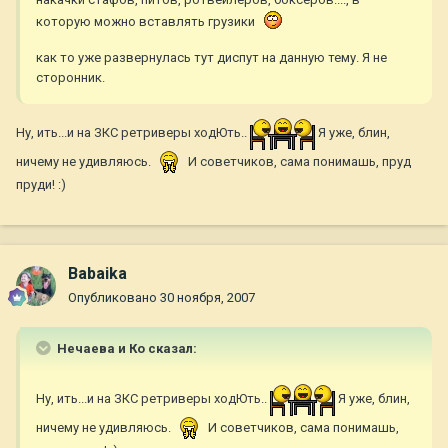
которую можно вставлять грузики
как то уже развернулась тут диспут на данную тему. Я не
сторонник.
Ну, ить...и на ЗКС ретриверы ходЮть..
Я уже, блин,
ничему не удивляюсь.
И советчиков, сама понимашь, пруд
пруди! :)
Babaika
Опубликовано
30 ноября, 2007
Нечаева и Ко сказал:
Ну, ить...и на ЗКС ретриверы ходЮть..
Я уже, блин,
ничему не удивляюсь.
И советчиков, сама понимашь,