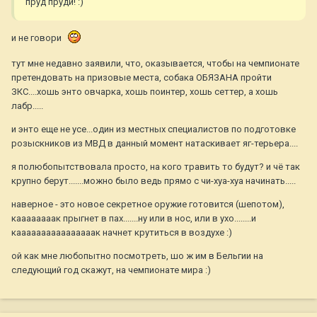
пруд пруди! :)
и не говори
тут мне недавно заявили, что, оказывается, чтобы на чемпионате
претендовать на призовые места, собака ОБЯЗАНА пройти
ЗКС....хошь энто овчарка, хошь поинтер, хошь сеттер, а хошь
лабр.....
и энто еще не усе...один из местных специалистов по подготовке
розыскников из МВД в данный момент натаскивает яг-терьера....
я полюбопытствовала просто, на кого травить то будут? и чё так
крупно берут.......можно было ведь прямо с чи-хуа-хуа начинать.....
наверное - это новое секретное оружие готовится (шепотом),
каааааааак прыгнет в пах.......ну или в нос, или в ухо........и
каааааааааааааааак начнет крутиться в воздухе :)
ой как мне любопытно посмотреть, шо ж им в Бельгии на
следующий год скажут, на чемпионате мира :)