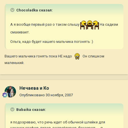
Chocoladka сказал:
А я вообще первый раз о таком слышу
На садизм
смахивает.
Ольга, надо будет нашего мальчика погонять :)
Вашего мальчика гонять пока НЕ надо
Он слишком
маленький.
Нечаева и Ко
Опубликовано
30 ноября, 2007
Babaika сказал:
я подозреваю, что речь идет об обычной шлейке для
накачки стафов, питов, ротвейлеров, боксеров...., в