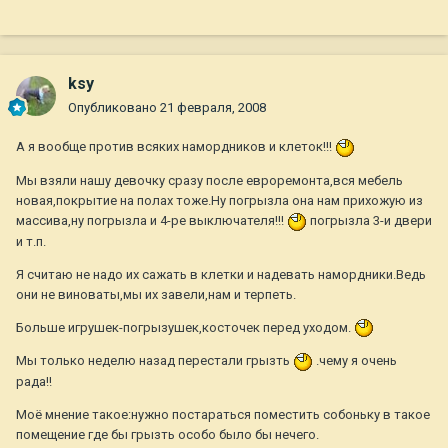
ksy
Опубликовано
21 февраля, 2008
А я вообще против всяких намордников и клеток!!!
Мы взяли нашу девочку сразу после евроремонта,вся мебель
новая,покрытие на полах тоже.Ну погрызла она нам прихожую из
массива,ну погрызла и 4-ре выключателя!!!
погрызла 3-и двери
и т.п.
Я считаю не надо их сажать в клетки и надевать намордники.Ведь
они не виноваты,мы их завели,нам и терпеть.
Больше игрушек-погрызушек,косточек перед уходом.
Мы только неделю назад перестали грызть
.чему я очень
рада!!
Моё мнение такое:нужно постараться поместить собоньку в такое
помещение где бы грызть особо было бы нечего.