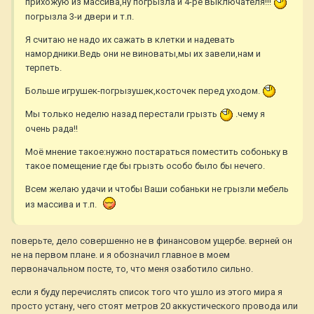
прихожую из массива,ну погрызла и 4-ре выключателя!!!
погрызла 3-и двери и т.п.
Я считаю не надо их сажать в клетки и надевать
намордники.Ведь они не виноваты,мы их завели,нам и
терпеть.
Больше игрушек-погрызушек,косточек перед уходом.
Мы только неделю назад перестали грызть
.чему я
очень рада!!
Моё мнение такое:нужно постараться поместить собоньку в
такое помещение где бы грызть особо было бы нечего.
Всем желаю удачи и чтобы Ваши собаньки не грызли мебель
из массива и т.п.
поверьте, дело совершенно не в финансовом ущербе. верней он
не на первом плане. и я обозначил главное в моем
первоначальном посте, то, что меня озаботило сильно.
если я буду перечислять список того что ушло из этого мира я
просто устану, чего стоят метров 20 аккустического провода или