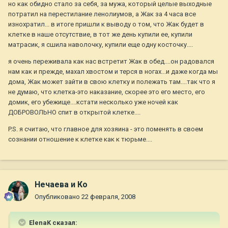
но как обидно стало за себя, за мужа, который целые выходные
потратил на перестилание ленолиумов, а Жак за 4 часа все
изнохратил... в итоге пришли к выводу о том, что Жак будет в
клетке в наше отсутствие, в тот же день купили ее, купили
матрасик, я сшила наволочку, купили еще одну косточку....
я очень переживала как нас встретит Жак в обед....он радовался
нам как и прежде, махал хвостом и терся в ногах...и даже когда мы
дома, Жак может зайти в свою клетку и полежать там....так что я
не думаю, что клетка-это наказание, скорее это его место, его
домик, его убежище....кстати несколько уже ночей как
ДОБРОВОЛЬНО спит в открытой клетке....
P.S. я считаю, что главное для хозяина - это поменять в своем
сознании отношение к клетке как к тюрьме....
Нечаева и Ко
Опубликовано
22 февраля, 2008
ElenaK сказал: