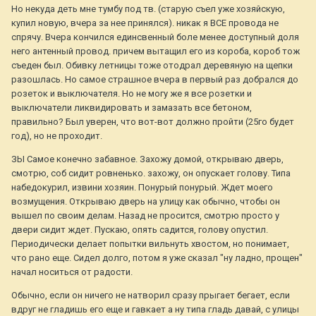
Но некуда деть мне тумбу под тв. (старую съел уже хозяйскую,
купил новую, вчера за нее принялся). никак я ВСЕ провода не
спрячу. Вчера кончился единсвенный боле менее доступный доля
него антенный провод. причем вытащил его из короба, короб тож
съеден был. Обивку летницы тоже отодрал деревяную на щепки
разошлась. Но самое страшное вчера в первый раз добрался до
розеток и выключателя. Но не могу же я все розетки и
выключатели ликвидировать и замазать все бетоном,
правильно? Был уверен, что вот-вот должно пройти (25го будет
год), но не проходит.
ЗЫ Самое конечно забавное. Захожу домой, открываю дверь,
смотрю, соб сидит ровненько. захожу, он опускает голову. Типа
набедокурил, извини хозяин. Понурый понурый. Ждет моего
возмущения. Открываю дверь на улицу как обычно, чтобы он
вышел по своим делам. Назад не просится, смотрю просто у
двери сидит ждет. Пускаю, опять садится, голову опустил.
Периодически делает попытки вильнуть хвостом, но понимает,
что рано еще. Сидел долго, потом я уже сказал "ну ладно, прощен"
начал носиться от радости.
Обычно, если он ничего не натворил сразу прыгает бегает, если
вдруг не гладишь его еще и гавкает а ну типа гладь давай, с улицы