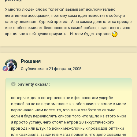
У многих людей слово "клетка" вызывает исключительно
негативные ассоциации, поэтому сама идея поместить собаку в
клетку вызывает бурный протест. А на самом деле клетка прежде
всего обеспечивает безопасность самой собаки, надо всего лишь
правильно к ней щенка приучить... И всем будет хорошо
Рюшаня
Опубликовано
21 февраля, 2008
pavlenty сказал:
поверьте, дело совершенно не в финансовом ущербе.
верней он не на первом плане. и я обозначил главное в моем
первоначальном посте, то, что меня озаботило сильно.
если я буду перечислять список того что ушло из этого мира
я просто устану, чего стоят метров 20 аккустического
провода или штук 15 вских межблочных проводов опттики
или коаксиала. зайдите в магаз поймете, что дело совсем не