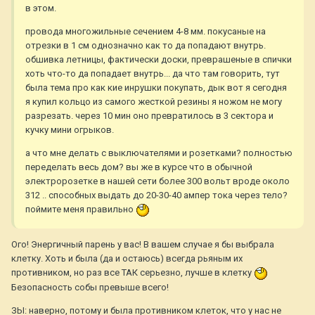
в этом.
провода многожильные сечением 4-8 мм. покусаные на
отрезки в 1 см однозначно как то да попадают внутрь.
обшивка летницы, фактически доски, преврашеные в спички
хоть что-то да попадает внутрь... да что там говорить, тут
была тема про как кие инрушки покупать, дык вот я сегодня
я купил кольцо из самого жесткой резины я ножом не могу
разрезать. через 10 мин оно превратилось в 3 сектора и
кучку мини огрыков.
а что мне делать с выключателями и розетками? полностью
переделать весь дом? вы же в курсе что в обычной
электророзетке в нашей сети более 300 вольт вроде около
312 .. способных выдать до 20-30-40 ампер тока через тело?
поймите меня правильно
Ого! Энергичный парень у вас! В вашем случае я бы выбрала
клетку. Хоть и была (да и остаюсь) всегда рьяным их
противником, но раз все ТАК серьезно, лучше в клетку
Безопасность собы превыше всего!
ЗЫ: наверно, потому и была противником клеток, что у нас не