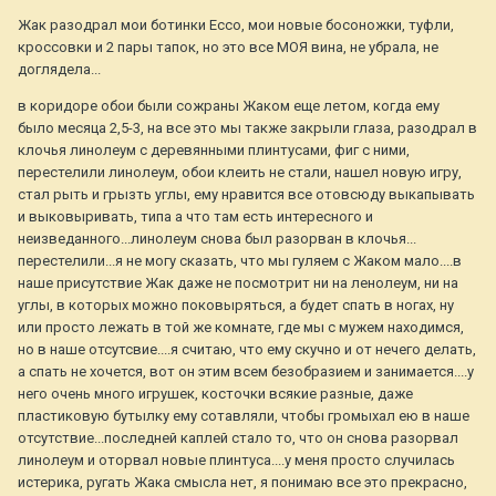
Жак разодрал мои ботинки Ecco, мои новые босоножки, туфли,
кроссовки и 2 пары тапок, но это все МОЯ вина, не убрала, не
доглядела...
в коридоре обои были сожраны Жаком еще летом, когда ему
было месяца 2,5-3, на все это мы также закрыли глаза, разодрал в
клочья линолеум с деревянными плинтусами, фиг с ними,
перестелили линолеум, обои клеить не стали, нашел новую игру,
стал рыть и грызть углы, ему нравится все отовсюду выкапывать
и выковыривать, типа а что там есть интересного и
неизведанного...линолеум снова был разорван в клочья...
перестелили...я не могу сказать, что мы гуляем с Жаком мало....в
наше присутствие Жак даже не посмотрит ни на ленолеум, ни на
углы, в которых можно поковыряться, а будет спать в ногах, ну
или просто лежать в той же комнате, где мы с мужем находимся,
но в наше отсутсвие....я считаю, что ему скучно и от нечего делать,
а спать не хочется, вот он этим всем безобразием и занимается....у
него очень много игрушек, косточки всякие разные, даже
пластиковую бутылку ему сотавляли, чтобы громыхал ею в наше
отсутствие...последней каплей стало то, что он снова разорвал
линолеум и оторвал новые плинтуса....у меня просто случилась
истерика, ругать Жака смысла нет, я понимаю все это прекрасно,