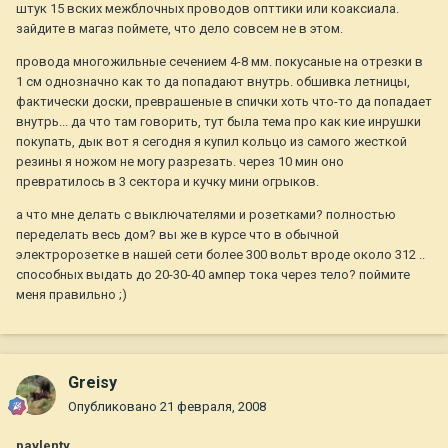
штук 15 вских межблочных проводов опттики или коаксиала.
зайдите в магаз поймете, что дело совсем не в этом.
провода многожильные сечением 4-8 мм. покусаные на отрезки в
1 см однозначно как то да попадают внутрь. обшивка летницы,
фактически доски, преврашеные в спички хоть что-то да попадает
внутрь... да что там говорить, тут была тема про как кие инрушки
покупать, дык вот я сегодня я купил кольцо из самого жесткой
резины я ножом не могу разрезать. через 10 мин оно
превратилось в 3 сектора и кучку мини огрыков.
а что мне делать с выключателями и розетками? полностью
переделать весь дом? вы же в курсе что в обычной
электророзетке в нашей сети более 300 вольт вроде около 312 ..
способных выдать до 20-30-40 ампер тока через тело? поймите
меня правильно ;)
Greisy
Опубликовано
21 февраля, 2008
pavlenty
,