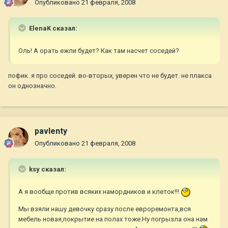
Опубликовано
21 февраля, 2008
ElenaK сказал:
Оль! А орать ежли будет? Как там насчет соседей?
пофик. я про соседей. во-вторых, уверен что не будет. не плакса
он однозначно.
pavlenty
Опубликовано
21 февраля, 2008
ksy сказал:
А я вообще против всяких намордников и клеток!!!
Мы взяли нашу девочку сразу после евроремонта,вся
мебель новая,покрытие на полах тоже.Ну погрызла она нам