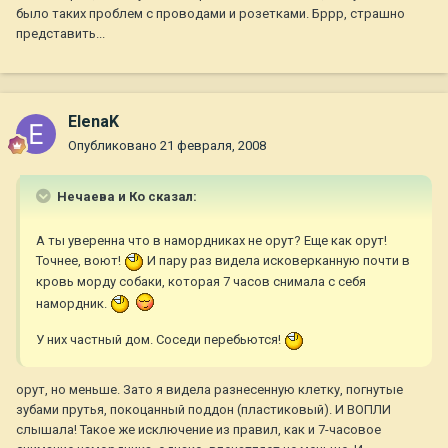
было таких проблем с проводами и розетками. Бррр, страшно
представить...
ElenaK
Опубликовано
21 февраля, 2008
Нечаева и Ко сказал:
А ты уверенна что в намордниках не орут? Еще как орут!
Точнее, воют!
И пару раз видела исковерканную почти в
кровь морду собаки, которая 7 часов снимала с себя
намордник.
У них частный дом. Соседи перебьются!
орут, но меньше. Зато я видела разнесенную клетку, погнутые
зубами прутья, покоцанный поддон (пластиковый). И ВОПЛИ
слышала! Такое же исключение из правил, как и 7-часовое