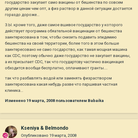
государство закупает само вакцины от бешенства по совсем
другим ценам чем опт, а физ раствор в данной ситуации достается
гораздо дороже...
З.Ы. кроме того, даже самое вшивое государство у которого
действует программа обяательной вакцинации от бешенства
заинтересована в том, чтобы снизить подавить эпидемию
бешенства на своей территории, более того в этом больше
заинтересовано не само госдарство, как тамая мощная машина
как CDC, поэтому обычно даже государство не закупает вакцины,
а их присылает CDC, так что государтсву частично вакцинация
обходится вообще беспрлатно, оплачивают гранты....
так что разбавлять водой или заменять физраствором
заинтересована какая нибудь разве что паршивая частная
клиника...
Изменено
19 марта, 2008
пользователем Babaika
Kseniya & Belmondo
Опубликовано
19 марта, 2008