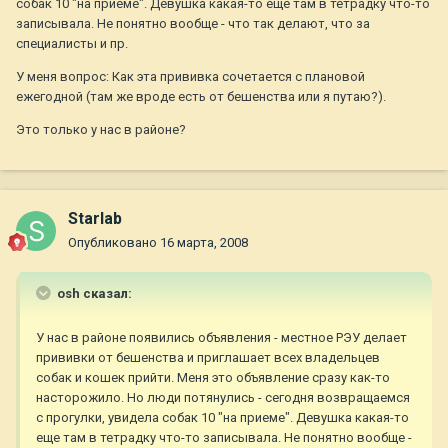
собак 10 "на приеме". Девушка какая-то еще там в тетрадку что-то
записывала. Не понятно вообще - что так делают, что за
специалисты и пр.
У меня вопрос: Как эта прививка сочетается с плановой
ежегодной (там же вроде есть от бешенства или я путаю?).
Это только у нас в районе?
Starlab
Опубликовано
16 марта, 2008
osh сказал:
У нас в районе появились объявления - местное РЭУ делает
прививки от бешенства и приглашает всех владельцев
собак и кошек прийти. Меня это объявление сразу как-то
насторожило. Но люди потянулись - сегодня возвращаемся
с прогулки, увидела собак 10 "на приеме". Девушка какая-то
еще там в тетрадку что-то записывала. Не понятно вообще -