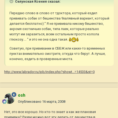
Селунская Ксения сказал:
Передаю слово в слово от тдоктора, который ездил
прививать собак от бешенства 9халявный вариант, который
делается бесплатно):" Я не прививала никому бешенство,
акромя охотничьих осбак, типа лаек, которые реально
моггут им заразиться, всем остальным просто колола
глюкозу.... " и это не она одна такая.
Советую, при прививании в СББЖ или каких-то временных
пунктах внимательно смотрите, откуда что берут. А лучше,
конечно, ездить в проверенные мнста.
http://www.labrador.ru/ipb/index.php?showt...=14533&st=0
osh
Опубликовано
16 марта, 2008
Нет, это все хорошо. Но кто-то знает а как же плановая
прививка? Разве можно вот эту делать от дешенства в