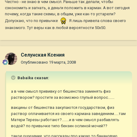
Честно - не знаю в чем смысл. Раньше так делали, чтобы
сэкономить и загнать, а деньги положить в карман. А вот сегодня
почему, когда такие схемы, в общем, уже как-то устарели?
Допускаю, что по привычке
Я лишь привела слова своего
знакомого. Тут веры как в любой вероятности 50х50.
Селунская Ксения
Опубликовано
19 марта, 2008
Babaika сказал:
а в чем смысл прививку от бешенства заменять физ
раствором? простите за возможно глупый вопрос.......
вакцины от бешенства закупаются государством, физ
раствор оплачивается из своего кармана заведением.....там
Матери Терезы работают?........и в чем смысл разбавлять
водой? по привычке типо бензин ослиной мочей??
такое ощущение, что рассказы про какую то банановую