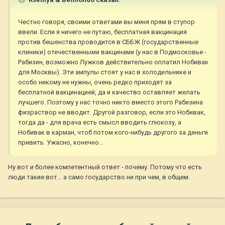
Честно говоря, своими ответами вы меня прям в ступор
ввели. Если я ничего не путаю, бесплатная вакцинация
против бешенства проводится в СББЖ (государственные
клиники) отечественными вакцинами (у нас в Подмосковье -
Рабизин, возможно Лужков действительно оплатил Нобивак
для Москвы). Эти ампулы стоят у нас в холодильнике и
особо никому не нужны, очень редко приходят за
бесплатной вакцинацией, да и качество оставляет желать
лучшего. Поэтому у нас точно никто вместо этого Рабизина
физраствор не вводит. Другой разговор, если это Нобивак,
тогда да - для врача есть смысл вводить глюкозу, а
Нобивак в карман, чтоб потом кого-нибудь другого за деньги
привить. Ужасно, конечно...
Ну вот и более компетентный ответ - почему. Потому что есть
люди такие вот... а само государство ни при чем, в общем.