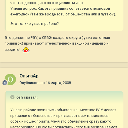
что так делают, что за специалисты и пр.
У меня вопрос: Как эта прививка сочетается с плановой
ежегодной (там же вроде есть от бешенства или я путаю?).
Это только у нас в районе?
Это делает не РЭУ, а СББЖ каждого округа ( у них есть план
прививок) прививают отечественной вакциной - дешево и
сердито!
ОльгаАр
Опубликовано
16 марта, 2008
osh сказал:
У нас в районе появились объявления - местное РЭУ делает
прививки от бешенства и приглашает всех владельцев
собак и кошек прийти. Меня это объявление сразу как-то
насторожило. Но люди потянулись - сегодня возвращаемся