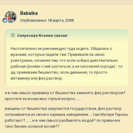
Babaika
Опубликовано
18 марта, 2008
Селунская Ксения сказал:
Настоятельно не рекомендую туда ходить. Общалась с
врачами, которые сидели там. Прививали на свою
усмотрение, оюъяняя тем, что если собака действительно
рабочая (хозяин с ней охотиться, а не охотнячяя порода) - то
да, прививаем бешенство, если диванная, то просто
витаминку или физ.раствор.
а в чем смысл прививку от бешенства заменять физ раствором?
простите за возможно глупый вопрос.......
вакцины от бешенства закупаются государством, физ раствор
оплачивается из своего кармана заведением.....там Матери Терезы
работают?........и в чем смысл разбавлять водой? по привычке
типо бензин ослиной мочей??