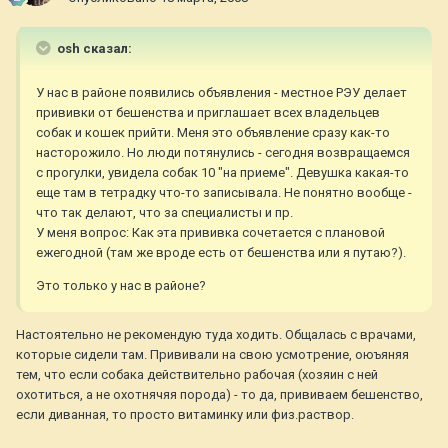
osh сказал:
У нас в районе появились объявления - местное РЭУ делает
прививки от бешенства и приглашает всех владельцев
собак и кошек прийти. Меня это объявление сразу как-то
насторожило. Но люди потянулись - сегодня возвращаемся
с прогулки, увидела собак 10 "на приеме". Девушка какая-то
еще там в тетрадку что-то записывала. Не понятно вообще -
что так делают, что за специалисты и пр.
У меня вопрос: Как эта прививка сочетается с плановой
ежегодной (там же вроде есть от бешенства или я путаю?).
Это только у нас в районе?
Настоятельно не рекомендую туда ходить. Общалась с врачами,
которые сидели там. Прививали на свою усмотрение, оюъяняя
тем, что если собака действительно рабочая (хозяин с ней
охотиться, а не охотнячяя порода) - то да, прививаем бешенство,
если диванная, то просто витаминку или физ.раствор.