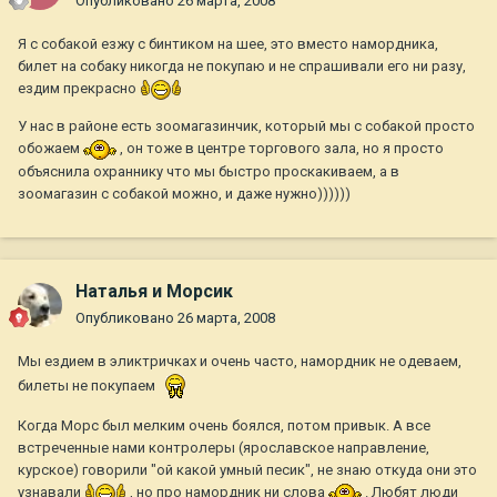
Опубликовано
26 марта, 2008
Я с собакой езжу с бинтиком на шее, это вместо намордника,
билет на собаку никогда не покупаю и не спрашивали его ни разу,
ездим прекрасно
У нас в районе есть зоомагазинчик, который мы с собакой просто
обожаем
, он тоже в центре торгового зала, но я просто
объяснила охраннику что мы быстро проскакиваем, а в
зоомагазин с собакой можно, и даже нужно))))))
Наталья и Морсик
Опубликовано
26 марта, 2008
Мы ездием в эликтричках и очень часто, намордник не одеваем,
билеты не покупаем
Когда Морс был мелким очень боялся, потом привык. А все
встреченные нами контролеры (ярославское направление,
курское) говорили "ой какой умный песик", не знаю откуда они это
узнавали
, но про намордник ни слова
. Любят люди