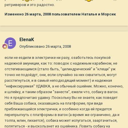
ретриверов и это радостно.
Изменено
26 марта, 2008
пользователем Наталья и Морсик
ElenaK
Опубликовано
26 марта, 2008
если не ездили в электричке ни разу, озаботьтесь покупкой
надежной амуниции, как то: поводок с надежным карабином, не
отстегивающимся (стало быть, "цилиндрический" и "клещи" уж
точно не подойдут, они, если случайно за них схватиться, могут
расстегнуться, и в самый неподходящий момент) и надежная
"нефиксируемая" УДАВКА, а не обычный ошейник. Можно, конечно,
и шлейку, и таким образом "занести", ежели что, собаку в вагон.
Но я предпочитаю удавку. Поскольку Вы не знаете, как поведет
себя Ваша собака, оказавшись на платформе, при виде
приближающейся электрички, и особенно когда ей придется
перепрыгнуть с платформы в вагон (а время же ограничено, да и
толпа, млин, пихается), собака может испугаться, заартачиться,
попятиться - и выскользнет из ошейника. Ловить собаку на