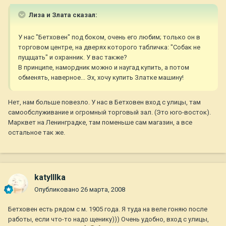
Лиза и Злата сказал:
У нас "Бетховен" под боком, очень его любим; только он в
торговом центре, на дверях которого табличка: "Собак не
пущщать" и охранник. У вас также?
В принципе, намордник можно и наугад купить, а потом
обменять, наверное... Эх, хочу купить Златке машину!
Нет, нам больше повезло. У нас в Бетховен вход с улицы, там
самообслуживание и огромный торговый зал. (Это юго-восток).
Марквет на Ленинградке, там поменьше сам магазин, а все
остальное так же.
katylllka
Опубликовано
26 марта, 2008
Бетховен есть рядом с м. 1905 года. Я туда на веле гоняю после
работы, если что-то надо щенику))) Очень удобно, вход с улицы,