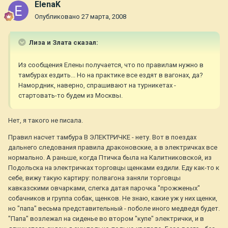
ElenaK
Опубликовано
27 марта, 2008
Лиза и Злата сказал:
Из сообщения Елены получается, что по правилам нужно в
тамбурах ездить... Но на практике все ездят в вагонах, да?
Намордник, наверно, спрашивают на турникетах -
стартовать-то будем из Москвы.
Нет, я такого не писала.
Правил насчет тамбура В ЭЛЕКТРИЧКЕ - нету. Вот в поездах
дальнего следования правила драконовские, а в электричках все
нормально. А раньше, когда Птичка была на Калитниковской, из
Подольска на электричках торговцы щенками ездили. Еду как-то к
себе, вижу такую картиру: полвагона заняли торговцы
кавказскими овчарками, слегка датая парочка "прожженых"
собачников и группа собак, щенков. Не знаю, какие уж у них щенки,
но "папа" весьма представительный - поболе иного медведя будет.
"Папа" возлежал на сиденье во втором "купе" электрички, и в