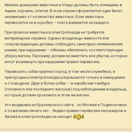
Мелкие домашние животные и птицы должны быть помещены в
ящики, корзины, клетки. В этом случае оформляется один билет,
независимо от количества животных. Если животные
перевозятся не в коробке — плата взимается за каждого.
При провозе животных в электропоезде не требуется
ветеринарная справка. Однако владельцы живности или
сопровождающие должны соблюдать санитарно-гигиенический
режим, при нарушении — обязаны обеспечить соответствующую
уборку вагона. Пассажир должен возместить все убытки, которые
могут возникнуть при нарушении правил перевозки.
Перевозить собак крупных пород, в том числе служебных, в
пригородных электропоездах разрешается только в наморднике
и с поводком. Двух и более собак — в нерабочем тамбуре
(головного или последнего вагонов) под наблюдением владельца,
который должен проезжать в этом же вагоне.
это выдержка из Краснярского сайта... по Москве и Подмосковью
к сожалению ничего нет... Яндекс правил перевозки пассажиров и
багажа в электропоездах не находит