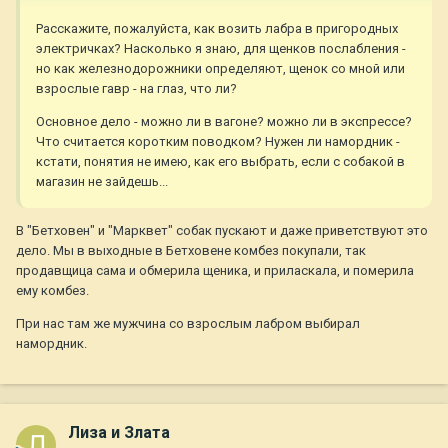
Расскажите, пожалуйста, как возить лабра в пригородных
электричках? Насколько я знаю, для щенков послабления -
но как железнодорожники определяют, щенок со мной или
взрослые гавр - на глаз, что ли?
Основное дело - можно ли в вагоне? можно ли в экспрессе?
Что считается коротким поводком? Нужен ли намордник -
кстати, понятия не имею, как его выбрать, если с собакой в
магазин не зайдешь...
В "Бетховен" и "Марквет" собак пускают и даже приветствуют это
дело. Мы в выходные в Бетховене комбез покупали, так
продавщица сама и обмерила щеника, и приласкала, и померила
ему комбез.
При нас там же мужчина со взрослым лабром выбирал
намордник.
Лиза и Злата