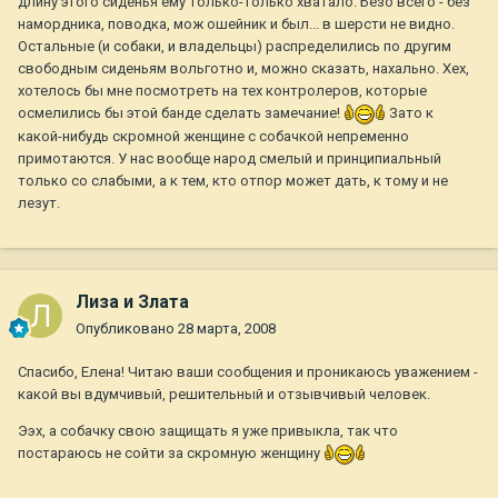
длину этого сиденья ему только-только хватало. Безо всего - без
намордника, поводка, мож ошейник и был... в шерсти не видно.
Остальные (и собаки, и владельцы) распределились по другим
свободным сиденьям вольготно и, можно сказать, нахально. Хех,
хотелось бы мне посмотреть на тех контролеров, которые
осмелились бы этой банде сделать замечание!
Зато к
какой-нибудь скромной женщине с собачкой непременно
примотаются. У нас вообще народ смелый и принципиальный
только со слабыми, а к тем, кто отпор может дать, к тому и не
лезут.
Лиза и Злата
Опубликовано
28 марта, 2008
Спасибо, Елена! Читаю ваши сообщения и проникаюсь уважением -
какой вы вдумчивый, решительный и отзывчивый человек.
Ээх, а собачку свою защищать я уже привыкла, так что
постараюсь не сойти за скромную женщину