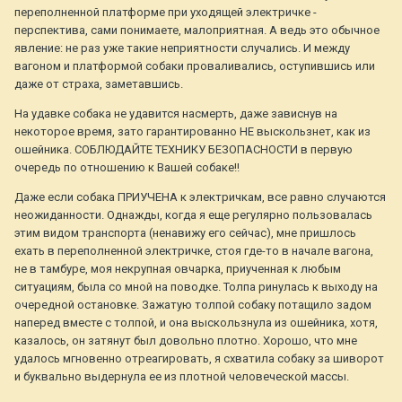
переполненной платформе при уходящей электричке -
перспектива, сами понимаете, малоприятная. А ведь это обычное
явление: не раз уже такие неприятности случались. И между
вагоном и платформой собаки проваливались, оступившись или
даже от страха, заметавшись.
На удавке собака не удавится насмерть, даже зависнув на
некоторое время, зато гарантированно НЕ выскользнет, как из
ошейника. СОБЛЮДАЙТЕ ТЕХНИКУ БЕЗОПАСНОСТИ в первую
очередь по отношению к Вашей собаке!!
Даже если собака ПРИУЧЕНА к электричкам, все равно случаются
неожиданности. Однажды, когда я еще регулярно пользовалась
этим видом транспорта (ненавижу его сейчас), мне пришлось
ехать в переполненной электричке, стоя где-то в начале вагона,
не в тамбуре, моя некрупная овчарка, приученная к любым
ситуациям, была со мной на поводке. Толпа ринулась к выходу на
очередной остановке. Зажатую толпой собаку потащило задом
наперед вместе с толпой, и она выскользнула из ошейника, хотя,
казалось, он затянут был довольно плотно. Хорошо, что мне
удалось мгновенно отреагировать, я схватила собаку за шиворот
и буквально выдернула ее из плотной человеческой массы.