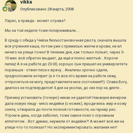
vikka
Опубликовано
28 марта, 2008
Ларис, а правда - может отрава?
Мы на той неделе тоже попереживали....
В среду с обеда у Чейза безъостановочная рвота, сначала вышла
вся утренняя каша, потом уже с примесью желчи и крови, не ел
ничего на улице точно! В течении дня, как только попьет, через 5-
10 мин. всё обратно выдает, да ещё и понос желтый... Короче
пипец! А я на работе до 20.00, хорошо сын пришел из университета
пораньше - отвел песа к врачу... Анализы срочно сдали,
предположили энтерит (а я то все это время на работе сижу,
отпроситься не могу, представляете мое состояние!!!). Слава Богу,
диагноз не подтвердился! 4 дня на уколах, до сих пор на диете...
Причину установить (точную) никак не удается! Накануне вечером
дала новую пищу - мясо индейки (с ножек), вроде весь жир и кожу
сняла, отварила до почти полной готовности, на гарнир рис.
Утром в день, когда заболел, тоже самое поел с огромным
аппетитом... Вот думаю, неужели от индейки?! А может всё же на
улице что-то полизал? Но экспериментировать желания нет!