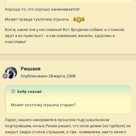
Хорошо то, что хорошо заканчивается!
Может правда тухлятину сгрызла....
Всё ж, какие они у нас нежные! Вот бродячие собаки: и с помоек
жрут и из лужи пьют - и как новенькие, веселы, здоровы и
счастливы!
Рюшаня
Опубликовано
28 марта, 2008
betty сказал:
Может косточку сгрызла старую?
Ларис, нашего накормили в прошлом году шашлычком
подгоревшим, ночью Рюхин решил, что если домик (на турбазе) не
закрыт (жара стояла страшная, а там - коммунизм, никто ничего