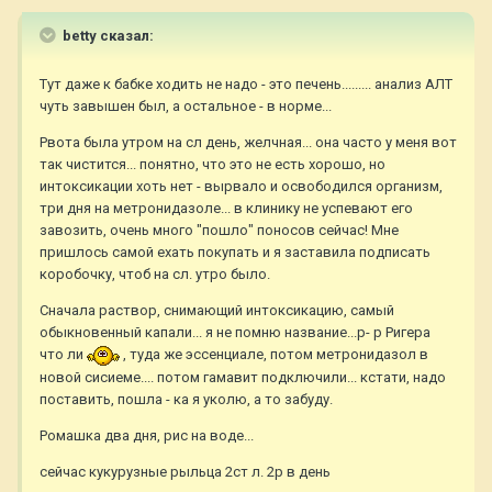
betty сказал:
Тут даже к бабке ходить не надо - это печень......... анализ АЛТ
чуть завышен был, а остальное - в норме...
Рвота была утром на сл день, желчная... она часто у меня вот
так чистится... понятно, что это не есть хорошо, но
интоксикации хоть нет - вырвало и освободился организм,
три дня на метронидазоле... в клинику не успевают его
завозить, очень много "пошло" поносов сейчас! Мне
пришлось самой ехать покупать и я заставила подписать
коробочку, чтоб на сл. утро было.
Сначала раствор, снимающий интоксикацию, самый
обыкновенный капали... я не помню название...р- р Ригера
что ли
, туда же эссенциале, потом метронидазол в
новой сисиеме.... потом гамавит подключили... кстати, надо
поставить, пошла - ка я уколю, а то забуду.
Ромашка два дня, рис на воде...
сейчас кукурузные рыльца 2ст л. 2р в день