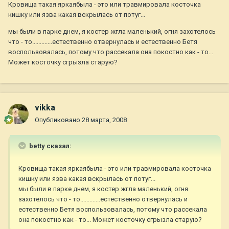
Кровища такая яркаябыла - это или травмировала косточка
кишку или язва какая вскрылась от потуг...
мы были в парке днем, я костер жгла маленький, огня захотелось
что - то.............естественно отвернулась и естественно Бетя
воспользовалась, потому что рассекала она покостно как - то...
Может косточку сгрызла старую?
vikka
Опубликовано
28 марта, 2008
betty сказал:
Кровища такая яркаябыла - это или травмировала косточка
кишку или язва какая вскрылась от потуг...
мы были в парке днем, я костер жгла маленький, огня
захотелось что - то.............естественно отвернулась и
естественно Бетя воспользовалась, потому что рассекала
она покостно как - то... Может косточку сгрызла старую?