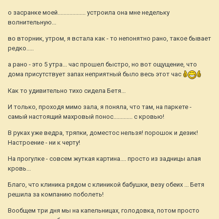
о засранке моей................... устроила она мне недельку
волнительную...
во вторник, утром, я встала как - то непонятно рано, такое бывает
редко.....
а рано - это 5 утра... час прошел быстро, но вот ощущение, что
дома присутствует запах неприятный было весь этот час
Как то удивительно тихо сидела Бетя...
И только, проходя мимо зала, я поняла, что там, на паркете -
самый настоящий махровый понос............. с кровью!
В руках уже ведра, тряпки, доместос нельзя! порошок и дезик!
Настроение - ни к черту!
На прогулке - совсем жуткая картина.... просто из задницы алая
кровь...
Благо, что клиника рядом с клиникой бабушки, везу обеих ... Бетя
решила за компанию поболеть!
Вообщем три дня мы на капельницах, голодовка, потом просто