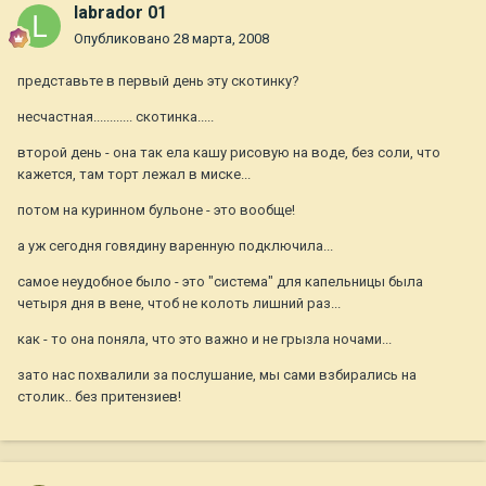
labrador 01
Опубликовано
28 марта, 2008
представьте в первый день эту скотинку?
несчастная............ скотинка.....
второй день - она так ела кашу рисовую на воде, без соли, что
кажется, там торт лежал в миске...
потом на куринном бульоне - это вообще!
а уж сегодня говядину варенную подключила...
самое неудобное было - это "система" для капельницы была
четыря дня в вене, чтоб не колоть лишний раз...
как - то она поняла, что это важно и не грызла ночами...
зато нас похвалили за послушание, мы сами взбирались на
столик.. без притензиев!