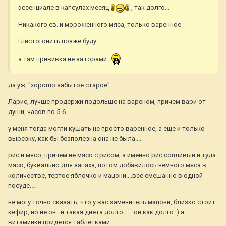
эссенциале в капсулах месяц
, так долго...
Никакого св. и мороженного мяса, только варенное
Глистогонить позже буду...
а там прививка не за горами
да уж, "хорошо забытое старое"......
Ларис, лучше продержи подольше на вареном, причем вари от
души, часов по 5-6...
у меня тогда могли кушать не просто варенное, а еще и только
вырезку, как бы безполезна она не была....
рис и мясо, причем не мясо с рисом, а именно рис сопливый и туда
мясо, буквально для запаха, потом добавилось немного мяса в
количестве, тертое яблочко и мацони....все смешанно в одной
посуде....
не могу точно сказать, что у вас заменитель мацони, близко стоит
кефир, но не он...и такая диета долго.......ой как долго :) а
витаминки придется таблетками.....