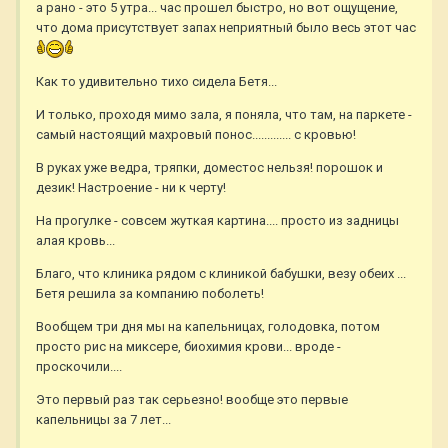
а рано - это 5 утра... час прошел быстро, но вот ощущение,
что дома присутствует запах неприятный было весь этот час
Как то удивительно тихо сидела Бетя...
И только, проходя мимо зала, я поняла, что там, на паркете -
самый настоящий махровый понос............. с кровью!
В руках уже ведра, тряпки, доместос нельзя! порошок и
дезик! Настроение - ни к черту!
На прогулке - совсем жуткая картина.... просто из задницы
алая кровь...
Благо, что клиника рядом с клиникой бабушки, везу обеих ...
Бетя решила за компанию поболеть!
Вообщем три дня мы на капельницах, голодовка, потом
просто рис на миксере, биохимия крови... вроде -
проскочили....
Это первый раз так серьезно! вообще это первые
капельницы за 7 лет...