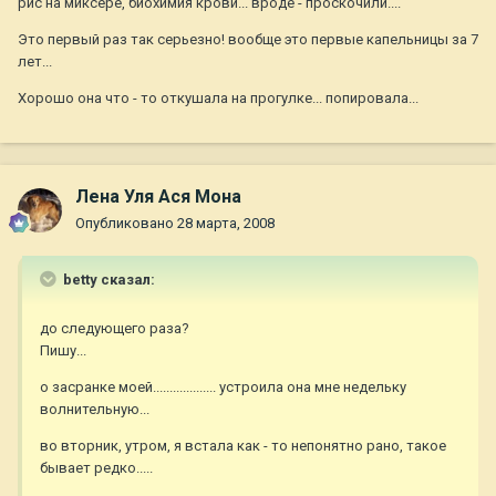
рис на миксере, биохимия крови... вроде - проскочили....
Это первый раз так серьезно! вообще это первые капельницы за 7
лет...
Хорошо она что - то откушала на прогулке... попировала...
Лена Уля Ася Мона
Опубликовано
28 марта, 2008
betty сказал:
до следующего раза?
Пишу...
о засранке моей................... устроила она мне недельку
волнительную...
во вторник, утром, я встала как - то непонятно рано, такое
бывает редко.....