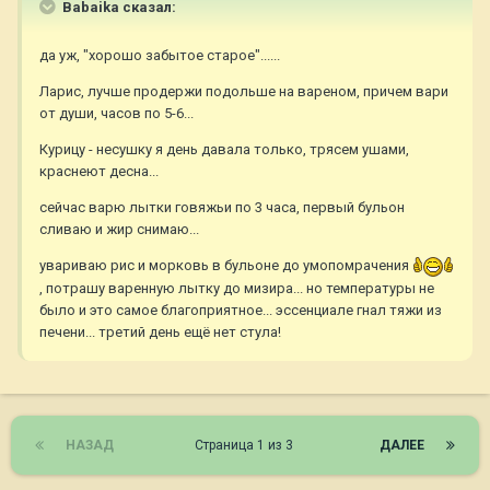
Babaika сказал:
да уж, "хорошо забытое старое"......
Ларис, лучше продержи подольше на вареном, причем вари
от души, часов по 5-6...
Курицу - несушку я день давала только, трясем ушами,
краснеют десна...
сейчас варю лытки говяжьи по 3 часа, первый бульон
сливаю и жир снимаю...
увариваю рис и морковь в бульоне до умопомрачения
, потрашу варенную лытку до мизира... но температуры не
было и это самое благоприятное... эссенциале гнал тяжи из
печени... третий день ещё нет стула!
НАЗАД
Страница 1 из 3
ДАЛЕЕ