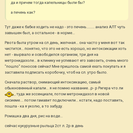
да и причем тогда капельницы были бы?
а печень как?
Тут даже к бабке ходить не надо - это печень......... анализ АЛТ чуть
завышен был, а остальное - в норме...
Рвота была утром на сл день, желчная... она часто у меня вот так
чистится... понятно, что это не есть хорошо, но интоксикации хоть
нет - вырвало и освободился организм, три дня на
метронидазоле... в клинику не успевают его завозить, очень много
"пошло" поносов сейчас! Мне пришлось самой ехать покупать и я
заставила подписать коробочку, чтоб на сл. утро было.
Сначала раствор, снимающий интоксикацию, самый
обыкновенный капали... я не помню название...р- р Ригера что ли
, туда же эссенциале, потом метронидазол в новой
сисиеме.... потом гамавит подключили... кстати, надо поставить,
пошла - ка я уколю, а то забуду.
Ромашка два дня, рис на воде...
сейчас кукурузные рыльца 2ст л. 2р в день