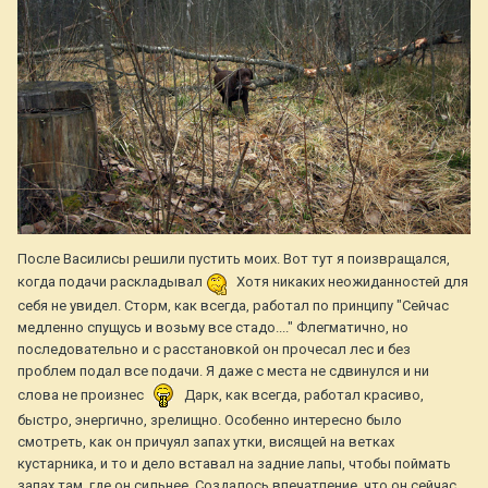
После Василисы решили пустить моих. Вот тут я поизвращался,
когда подачи раскладывал
Хотя никаких неожиданностей для
себя не увидел. Сторм, как всегда, работал по принципу "Сейчас
медленно спущусь и возьму все стадо...." Флегматично, но
последовательно и с расстановкой он прочесал лес и без
проблем подал все подачи. Я даже с места не сдвинулся и ни
слова не произнес
Дарк, как всегда, работал красиво,
быстро, энергично, зрелищно. Особенно интересно было
смотреть, как он причуял запах утки, висящей на ветках
кустарника, и то и дело вставал на задние лапы, чтобы поймать
запах там, где он сильнее. Создалось впечатление, что он сейчас