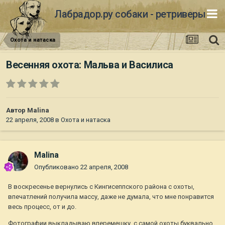
Лабрадор.ру собаки - ретриверы
Охота и натаска
Весенняя охота: Мальва и Василиса
Автор
Malina
22 апреля, 2008
в
Охота и натаска
Malina
Опубликовано
22 апреля, 2008
В воскресенье вернулись с Кингисеппского района с охоты,
впечатлений получила массу, даже не думала, что мне понравится
весь процесс, от и до.
Фотографии выкладываю вперемешку, с самой охоты буквально