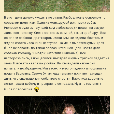
В этот день далеко уходить не стали. Разбрелись в основном по
соседним полянкам. Один из моих друзей взял моих собак
(человек с ружьем - лучший друг лабрадора) и пошел на самую
дальнюю полянку. Света осталась со мной, т.к. второй друг был
со своей собакой, дратхааром Жози. Мы же сидели, болтали и
ждали своего часа. И он наступил. На меня вылетел кулик. Грех
было не попасть по такой соблазнительной цели. Света дала
собакам команду "Смотри" (это типа Внимание), все
насторожились, я прицелился, выстрел и кулик тряпкой падает на
земь. И все это на глазах у собак. Вы бы видели какое они
испытали возбуждение. Мы засекли место падения и послали на
подачу Василису. Свеже битая, еще теплая и приятно пахнущая
дичь, что еще надо для собачьего счастья. Василиса довольно
легко нашла добычу и прекрасно ее подала. Ну а потом опять
была фотосессия