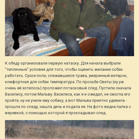
К обеду организовали первую натаску. Для начала выбрали
"тепличные" условия для того, чтобы оценить желание собак
работать. Сухое поле, слежавшаяся трава, умеренный ветерок,
комфортная для собак температура. По просьбе Светы (ну уж
очень ей хотелось) проложил потасковый след. Пустили сначала
Василису, потом Мальву. Василиса, как я и ожидал, не смогла его
пройти, ну не учили ему собаку, а вот Мальва приятно удивила -
прошла по следу, нашла дичь и подала ее. На фото видна палка с
веревкой, с помощью которой я прокладывал след.