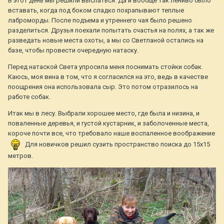
В этот день мы решили выспаться. Да и вообще так лениво было
вставать, когда под боком сладко похрапывают теплые
лаброморды. После подъема и утреннего чая было решено
разделиться. Друзья поехали попытать счастья на полях, а так же
разведать новые места охоты, а мы со Светланой остались на
базе, чтобы провести очередную натаску.
Перед натаской Света упросила меня поснимать стойки собак.
Каюсь, моя вина в том, что я согласился на это, ведь в качестве
поощрения она использовала сыр. Это потом отразилось на
работе собак.
Итак мы в лесу. Выбрали хорошее место, где была и низина, и
поваленные деревья, и густой кустарник, и заболоченные места,
короче почти все, что требовало наше воспаленное воображение
Для новичков решил сузить пространство поиска до 15х15
метров.