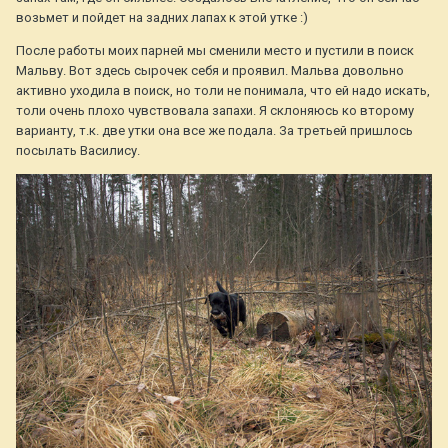
возьмет и пойдет на задних лапах к этой утке :)
После работы моих парней мы сменили место и пустили в поиск
Мальву. Вот здесь сырочек себя и проявил. Мальва довольно
активно уходила в поиск, но толи не понимала, что ей надо искать,
толи очень плохо чувствовала запахи. Я склоняюсь ко второму
варианту, т.к. две утки она все же подала. За третьей пришлось
посылать Василису.