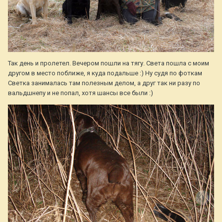
Так день и пролетел. Вечером пошли на тягу. Света пошла с моим
другом в место поближе, я куда подальше :) Ну судя по фоткам
Светка занималась там полезным делом, а друг так ни разу по
вальдшнепу и не попал, хотя шансы все были :)