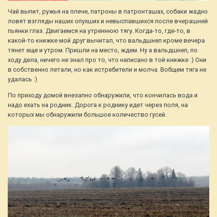
Чай выпит, ружья на плече, патроны в патронташах, собаки жадно
ловят взгляды наших опухших и невыспавшихся после вчерашней
пьянки глаз. Двигаемся на утреннюю тягу. Когда-то, где-то, в
какой-то книжке мой друг вычитал, что вальдшнеп кроме вечера
тянет еще и утром. Пришли на место, ждем. Ну а вальдшнеп, по
ходу дела, ничего не знал про то, что написано в той книжке :) Они
в собственно летали, но как истребители и молча. Вобщем тяга не
удалась :)
По приходу домой внезапно обнаружили, что кончилась вода и
надо ехать на родник. Дорога к роднику идет через поля, на
которых мы обнаружили большое количество гусей.