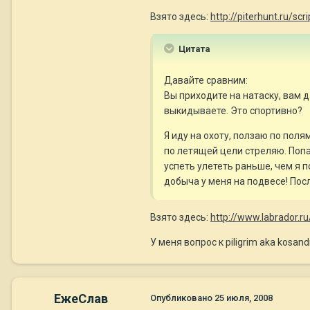
Взято здесь:
http://piterhunt.ru/s
Цитата
Давайте сравним:
Вы приходите на натаску, вам д
выкидываете. Это спортивно?
Я иду на охоту, ползаю по поля
по летящей цели стреляю. Попас
успеть улететь раньше, чем я п
добыча у меня на подвесе! Пос
Взято здесь:
http://www.labrador.r
У меня вопрос к piligrim aka kosan
ЕжеСлав
Опубликовано
25 июля, 2008