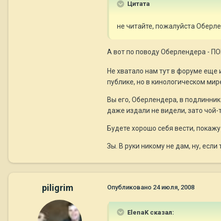
Цитата
не читайте, пожалуйста Оберле
А вот по поводу Оберлендера - П
Не хватало нам тут в форуме еще
публике, но в кинологическом мир
Вы его, Оберлендера, в подлинник
даже издали не видели, зато чой-
Будете хорошо себя вести, покажу
Зы. В руки никому не дам, ну, если
piligrim
Опубликовано
24 июля, 2008
ElenaK сказал: