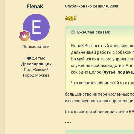
ElenaK
Опубликовано
24 июля, 2008
ЕжеСлав сказал:
ElenaK Вы опытный дрессировщи
Пользователи.
дальнейшей работы с собакой п
2,4 тыс
На мой взгляд такие упражнени
Дрессировщик
служебное собаководство. Аппо
Пол:
Женский
как одно целое (
чутьё, подача
Город:
Москва
Что касается обвинений я гото
большинство из перечисленных по
их в совокупности как определени
(что касается обвинений: лично
----