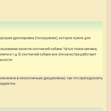
 хорошая дрессировка (послушание), которое нужно для
ользование качеств охотничей собаки: Чутьё-поиск мячика,
ти и т.д. В охотничей собаке все эти качества работают
ельности.
ли иначе в неохотничьих дисциплинах, так что преподносить
корректно.