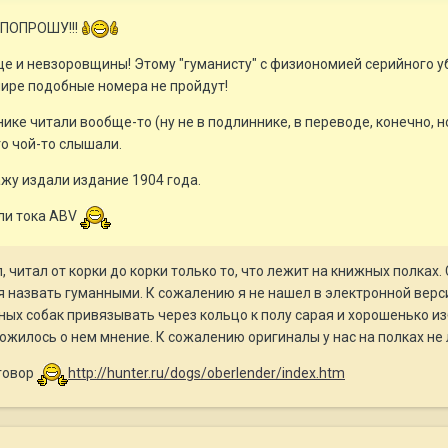
- ПОПРОШУ!!!
еще и невзоровщины! Этому "гуманисту" с физиономией серийного
мире подобные номера не пройдут!
нике читали вообще-то (ну не в подлиннике, в переводе, конечно, 
то чой-то слышали.
ажу издали издание 1904 года.
сли тока ABV
л, читал от корки до корки только то, что лежит на книжных полках
назвать гуманными. К сожалению я не нашел в электронной версии
ых собак привязывать через кольцо к полу сарая и хорошенько из
ложилось о нем мнение. К сожалению оригиналы у нас на полках не л
зговор
http://hunter.ru/dogs/oberlender/index.htm