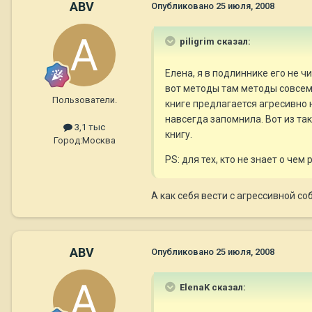
ABV
Опубликовано
25 июля, 2008
piligrim сказал:
Елена, я в подлиннике его не ч
вот методы там методы совсем 
Пользователи.
книге предлагается агресивно 
навсегда запомнила. Вот из так
3,1 тыс
книгу.
Город:
Москва
PS: для тех, кто не знает о чем
А как себя вести с агрессивной со
ABV
Опубликовано
25 июля, 2008
ElenaK сказал: