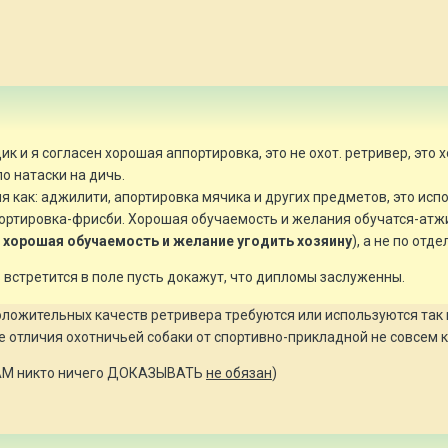
к и я согласен хорошая аппортировка, это не охот. ретривер, это
о натаски на дичь.
я как: аджилити, апортировка мячика и других предметов, это исп
ртировка-фрисби. Хорошая обучаемость и желания обучатся-атжили
, хорошая обучаемость и желание угодить хозяину
), а не по отд
в встретится в поле пусть докажут, что дипломы заслуженны.
ложительных качеств ретривера требуются или используются так и
е отличия охотничьей собаки от спортивно-прикладной не совсем 
 ВАМ никто ничего ДОКАЗЫВАТЬ
не обязан
)