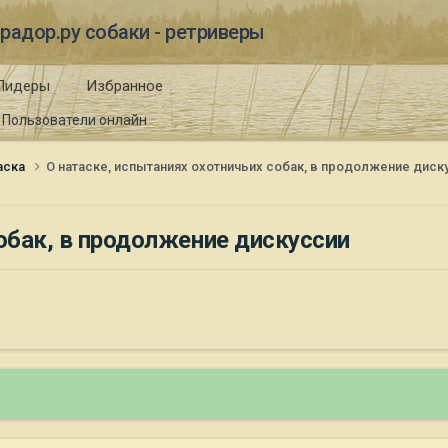
радор.ру собаки - ретриверы
Лидеры
Избранное
Пользователи онлайн
таска
О натаске, испытаниях охотничьих собак, в продолжение диск
обак, в продолжение дискуссии