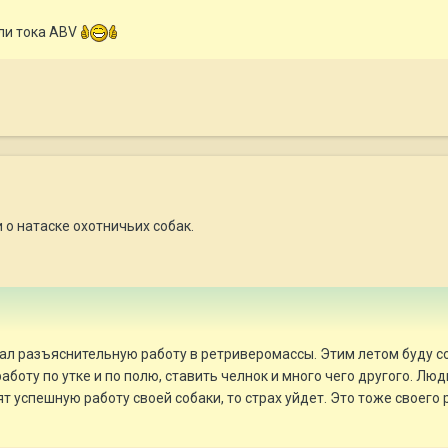
сли тока ABV
 о натаске охотничьих собак.
ал разъяснительную работу в ретриверомассы. Этим летом буду соб
боту по утке и по полю, ставить челнок и много чего другого. Люд
т успешную работу своей собаки, то страх уйдет. Это тоже своего 