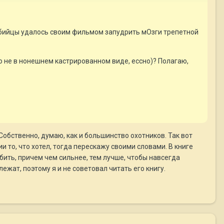
 убийцы удалось своим фильмом запудрить мОзги трепетной
но не в нонешнем кастрированном виде, ессно)? Полагаю,
. Собственно, думаю, как и большинство охотников. Так вот
 то, что хотел, тогда перескажу своими словами. В книге
бить, причем чем сильнее, тем лучше, чтобы навсегда
ежат, поэтому я и не советовал читать его книгу.