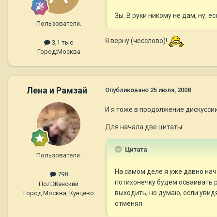
...
Зы. В руки никому не дам, ну, е
Пользователи.
Я верну (чесслово)!
3,1 тыс
Город:
Москва
Лена и Рамзай
Опубликовано
25 июля, 2008
И я тоже в продолжение дискуссии
Для начала две цитаты:
Цитата
Пользователи.
На самом деле я уже давно нач
798
потихонечку будем осваивать ра
Пол:
Женский
выходить, но думаю, если увидя
Город:
Москва, Кунцево
отменял