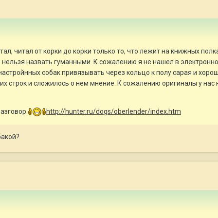
итал, читал от корки до корки только то, что лежит на книжных пол
нельзя назвать гуманными. К сожалению я не нашел в электронной 
настройнных собак привязывать через кольцо к полу сарая и хорош
их строк и сложилось о нем мнение. К сожалению оригиналы у нас н
 разговор
http://hunter.ru/dogs/oberlender/index.htm
бакой?