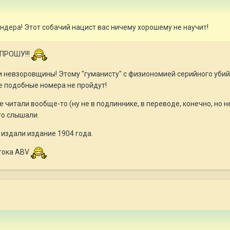
ндера! Этот собачий нацист вас ничему хорошему не научит!
ОПРОШУ!!!
 и невзоровщины! Этому "гуманисту" с физиономией серийного уб
е подобные номера не пройдут!
е читали вообще-то (ну не в подлиннике, в переводе, конечно, но 
то слышали.
 издали издание 1904 года.
 тока ABV