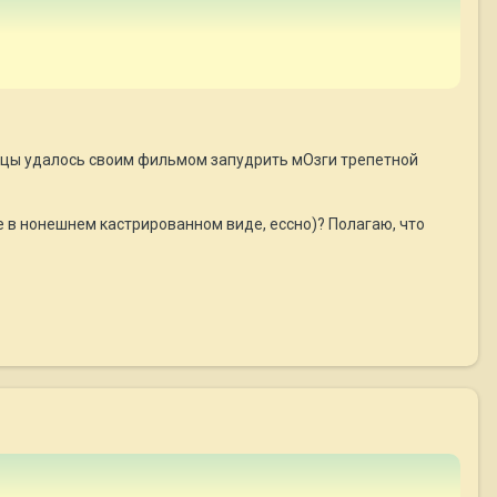
ийцы удалось своим фильмом запудрить мОзги трепетной
не в нонешнем кастрированном виде, ессно)? Полагаю, что