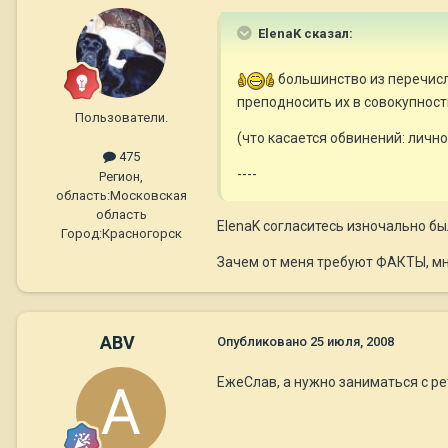
ElenaK сказал:
большинство из перечисл
преподносить их в совокупност
Пользователи.
(что касается обвинений: лич
475
----
Регион,
область:
Московская
область
ElenaK согласитесь изночально бы
Город:
Красногорск
Зачем от меня требуют ФАКТЫ, мн
ABV
Опубликовано
25 июля, 2008
ЕжеСлав, а нужно заниматься с р