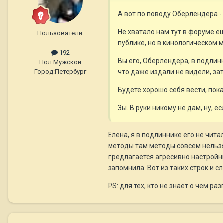
А вот по поводу Оберлендера 
Не хватало нам тут в форуме 
Пользователи.
публике, но в кинологическом 
192
Вы его, Оберлендера, в подлин
Пол:
Мужской
Город:
Петербург
что даже издали не видели, за
Будете хорошо себя вести, пок
Зы. В руки никому не дам, ну, е
Елена, я в подлиннике его не чита
методы там методы совсем нельзя 
предлагается агресивно настройнн
запомнила. Вот из таких строк и с
PS: для тех, кто не знает о чем ра