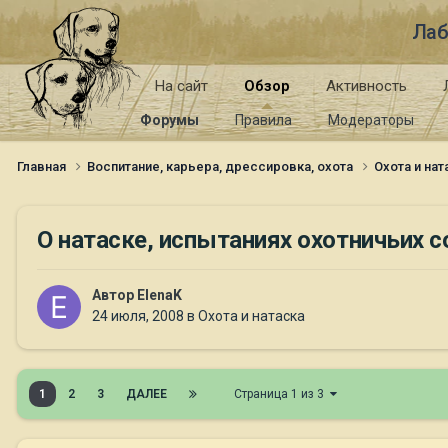
Лаб
На сайт
Обзор
Активность
Форумы
Правила
Модераторы
Главная
Воспитание, карьера, дрессировка, охота
Охота и на
О натаске, испытаниях охотничьих с
Автор
ElenaK
24 июля, 2008
в
Охота и натаска
1
2
3
ДАЛЕЕ
Страница 1 из 3