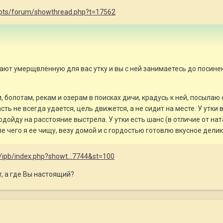
cripts/forum/showthread.php?t=17562
ают умерщвленную для вас утку и вы с ней занимаетесь до посинени
м, болотам, рекам и озерам в поисках дичи, крадусь к ней, посылаю
ть не всегда удается, цель движется, а не сидит на месте. У утки
одойду на расстояние выстрела. У утки есть шанс (в отличие от ната
ле чего я ее чищу, везу домой и с гордостью готовлю вкусное дели
u/ipb/index.php?showt...7744&st=100
dr, а где Вы настоящий?