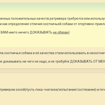
енных положительных качеств ретривера требуются или используют
и как определение отличия охотничьей собаки от спортивно-прикл
но ВАМ никто ничего ДОКАЗЫВАТЬ
не обязан
)
ла охотничья собака и её качества стали использовать в неохотни
е доказывать ни чего не надо, и не требуйте ДОКАЗЫВАТЬ ОТ МЕН
етривером охоой(пусть пока =натаска/испытания/состязания) и по