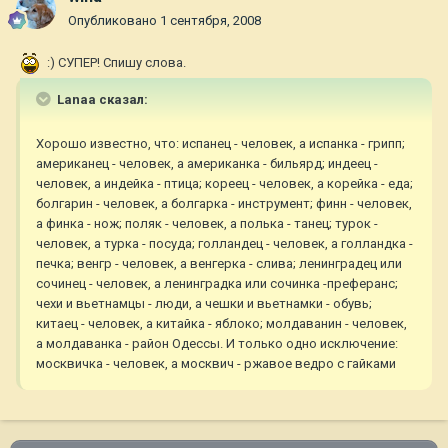
Опубликовано
1 сентября, 2008
:) СУПЕР! Спишу слова.
Lanaa сказал:
Хорошо известно, что: испанец - человек, а испанка - грипп;
американец - человек, а американка - бильярд; индеец -
человек, а индейка - птица; кореец - человек, а корейка - еда;
болгарин - человек, а болгарка - инструмент; финн - человек,
а финка - нож; поляк - человек, а полька - танец; турок -
человек, а турка - посуда; голландец - человек, а голландка -
печка; венгр - человек, а венгерка - слива; ленинградец или
сочинец - человек, а ленинградка или сочинка -преферанс;
чехи и вьетнамцы - люди, а чешки и вьетнамки - обувь;
китаец - человек, а китайка - яблоко; молдаванин - человек,
а молдаванка - район Одессы. И только одно исключение:
москвичка - человек, а москвич - ржавое ведро с гайками