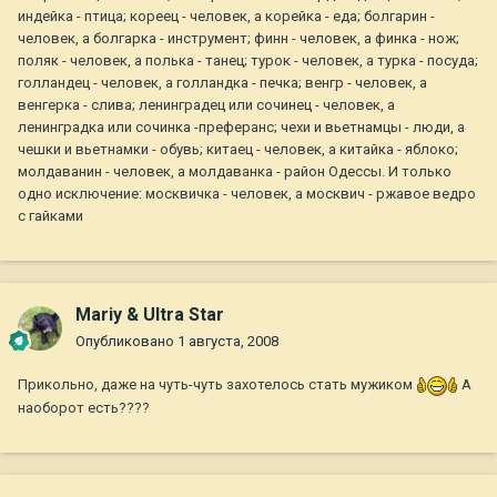
индейка - птица; кореец - человек, а корейка - еда; болгарин -
человек, а болгарка - инструмент; финн - человек, а финка - нож;
поляк - человек, а полька - танец; турок - человек, а турка - посуда;
голландец - человек, а голландка - печка; венгр - человек, а
венгерка - слива; ленинградец или сочинец - человек, а
ленинградка или сочинка -преферанс; чехи и вьетнамцы - люди, а
чешки и вьетнамки - обувь; китаец - человек, а китайка - яблоко;
молдаванин - человек, а молдаванка - район Одессы. И только
одно исключение: москвичка - человек, а москвич - ржавое ведро
с гайками
Mariy & Ultra Star
Опубликовано
1 августа, 2008
Прикольно, даже на чуть-чуть захотелось стать мужиком
А
наоборот есть????