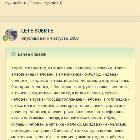
лучше быть. Парень сдался.))
LETE SUERTE
Опубликовано
1 августа, 2008
Lanaa сказал:
Хорошо известно, что: испанец - человек, а испанка - грипп;
американец - человек, а американка - бильярд; индеец -
человек, а индейка - птица; кореец - человек, а корейка - еда;
болгарин - человек, а болгарка - инструмент; финн - человек,
а финка - нож; поляк - человек, а полька - танец; турок -
человек, а турка - посуда; голландец - человек, а голландка -
печка; венгр - человек, а венгерка - слива; ленинградец или
сочинец - человек, а ленинградка или сочинка -преферанс;
чехи и вьетнамцы - люди, а чешки и вьетнамки - обувь;
китаец - человек, а китайка - яблоко; молдаванин - человек,
а молдаванка - район Одессы. И только одно исключение:
москвичка - человек, а москвич - ржавое ведро с гайками