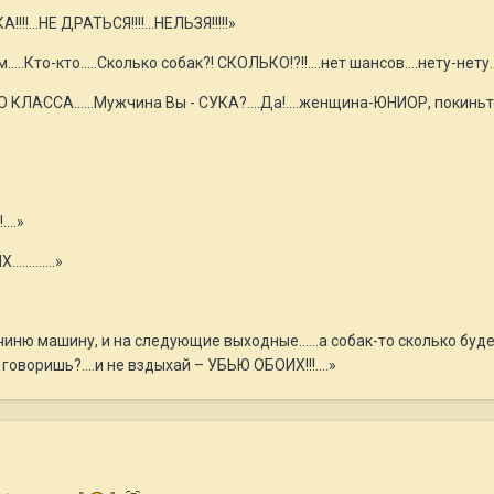
!...НЕ ДРАТЬСЯ!!!!...НЕЛЬЗЯ!!!!!»
тым…..Кто-кто…..Сколько собак?! СКОЛЬКО!?!!....нет шансов….нету-нету
 КЛАССА……Мужчина Вы - СУКА?....Да!....женщина-ЮНИОР, покиньте 
...»
.........»
иню машину, и на следующие выходные…...а собак-то сколько будет…д
 говоришь?....и не вздыхай – УБЬЮ ОБОИХ!!!….»