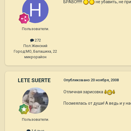
БРАВО!!!!!!
не убавить, не приб
Пользователи.
272
Пол:
Женский
Город:
МО, Балашиха, 22
микрорайон
LETE SUERTE
Опубликовано
20 ноября, 2008
Отличная зарисовка
Посмеялась от души! А ведь и у на
Пользователи.
1,6 тыс