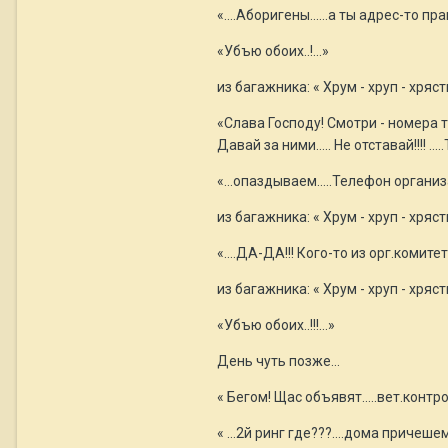
«….Аборигены..….а ты адрес-то прав
«Убъю обоих..!...»
из багажника: « Хрум - хруп - хря
«Слава Господу! Смотри - номера то
Давай за ними….. Не отставай!!!! …
«…опаздываем…..Телефон организато
из багажника: « Хрум - хруп - хря
«….ДА-ДА!!! Кого-то из орг.комит
из багажника: « Хрум - хруп - хр
«Убъю обоих..!!!...»
День чуть позже...
« Бегом! Щас объявят…..вет.контр
« …2й ринг где???….дома причешем