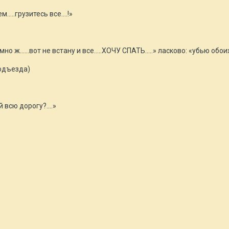
м…..грузитесь все….!»
емно ж…...вот не встану и все…..ХОЧУ СПАТЬ…..» ласково: «убью обои
подъезда)
й всю дорогу?....»