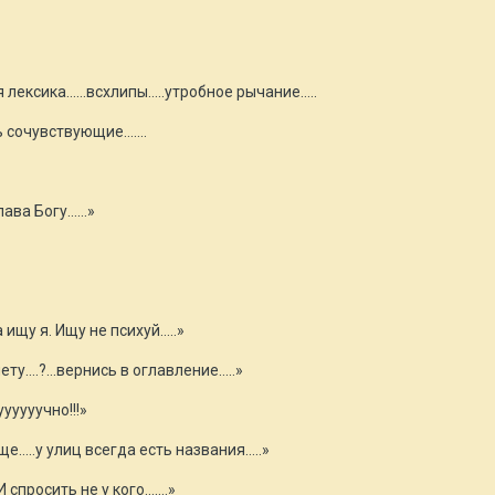
лексика……всхлипы…..утробное рычание…..
 сочувствующие…....
лава Богу……»
 ищу я. Ищу не психуй…..»
ету….?...вернись в оглавление…..»
ууууучно!!!»
бще…..у улиц всегда есть названия…..»
И спросить не у кого…….»