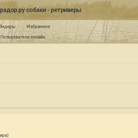
радор.ру собаки - ретриверы
Лидеры
Избранное
Пользователи онлайн
ира)