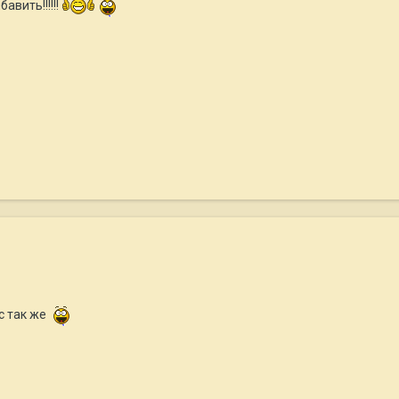
авить!!!!!!
с так же