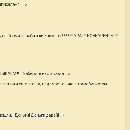
писала»?!…...»
т в Перми челябинские номера?????!! УРА!!!!! КОНКУРЕНТЫ!!!!!
АЕМ!!!.... Заберите нас отсюда…..»
оротники и еще что-то, ведомое только автомобилистам….
 пошли….Деньги! Деньги давай!….»