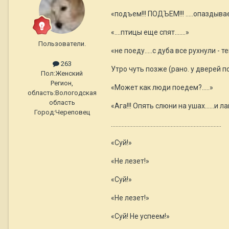
«подъем!!! ПОДЪЕМ!!! …..опаздывае
«….птицы еще спят…….»
Пользователи.
«не поеду..…с дуба все рухнули - т
263
Утро чуть позже (рано. у дверей 
Пол:
Женский
Регион,
«Может как люди поедем?.....»
область:
Вологодская
область
«Ага!!! Опять слюни на ушах…...и ла
Город:
Череповец
………………………………………………………………
«Суй!»
«Не лезет!»
«Суй!»
«Не лезет!»
«Суй! Не успеем!»