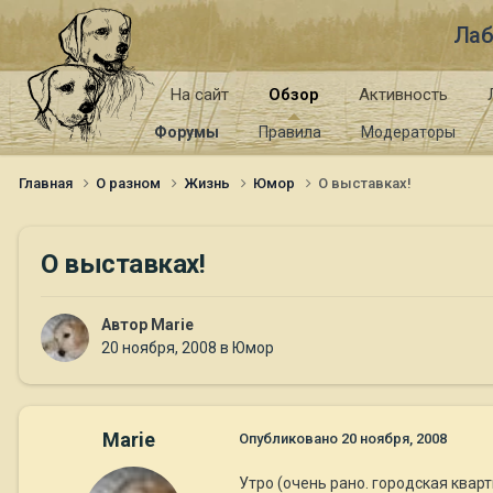
Лаб
На сайт
Обзор
Активность
Форумы
Правила
Модераторы
Главная
О разном
Жизнь
Юмор
О выставках!
О выставках!
Автор
Marie
20 ноября, 2008
в
Юмор
Marie
Опубликовано
20 ноября, 2008
Утро (очень рано. городская кварт