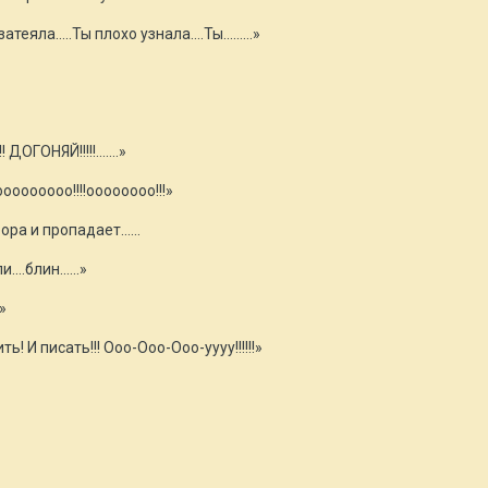
 затеяла…..Ты плохо узнала….Ты…...…»
ДОГОНЯЙ!!!!!.......»
ооооооо!!!!оооооооо!!!»
ора и пропадает…...
и….блин…...»
»
! И писать!!! Ооо-Ооо-Ооо-уууу!!!!!!»