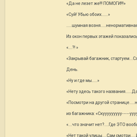
«Да не лезет же!!! ПОМОГИ!!!»
«Суй! Убью обоих…....»
……шумная возня……ненормативная 
Из окон первых этажей показались
«….?! »
«Закрывай багажник, стартуем….С
День.
«Ну и где мы…...»
«Нету здесь такого названия…....Да
«Посмотри на другой странице...…н
из багажника: «Скууууууууу-----уууу
«….что значит нет?.....Где ЭТО воо
«Нет такой улицы…..Сам смотри…...