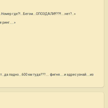
…Номер где?!….Бегом….ОПОЗДАЛИ!!??!!.....нет?...»
ринг…...»
а ладно….600 км туда???..... фигня…...и адрес узнай…..из