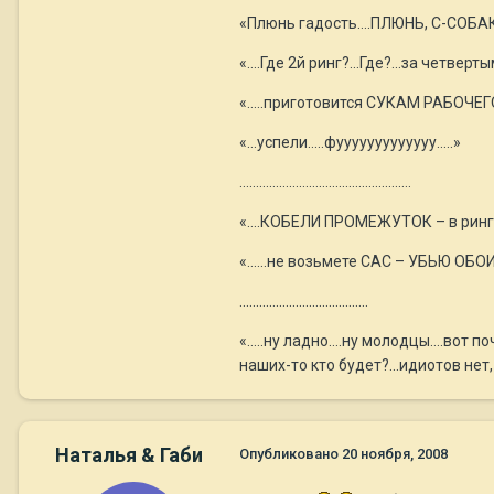
«Плюнь гадость….ПЛЮНЬ, С-СОБАКА!!!
«….Где 2й ринг?...Где?...за четвер
«…..приготовится СУКАМ РАБОЧЕГО
«…успели…..фууууууууууууу…..»
…………………………………………….
«….КОБЕЛИ ПРОМЕЖУТОК – в ринг!.
«…...не возьмете САС – УБЬЮ ОБОИХ....
.......................................
«…..ну ладно….ну молодцы….вот поч
наших-то кто будет?...идиотов нет,
Наталья & Габи
Опубликовано
20 ноября, 2008