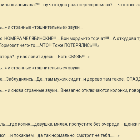
ильно записала?!!!....ну что «два раза переспросила»?…...что «все за
сть…» и странные «тошнительные» звуки….
. НОМЕРА ЧЕЛЯБИНСКИЕ!!!…..Вон морды-то торчат!!!!....А откудова ту
..Тормозят чего-то…..ЧТО!!! Тоже ПОТЕРЯЛИСЬ!!!!!»
ра?...у нас ловит здесь…. Есть СВЯЗЬ!!!…»
сть…» и странные «тошнительные» звуки….
ета….Заблудились…Да…там мужик сидит…и дерево там такое…ОПАЗДЫВ
ясть…» и снова странные звуки….Внезапно отключаются колонки, пов
оль…..где копия….девушка, милая, пропустите без очереди – щенки
ся…..и покакаем….да так нормально, смотрят не тебя……..»