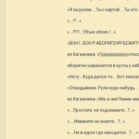
«Я за рулем…..Ты с картой…..Ты это
«….!?...»
«….!!??....Убъю обоих..!...»
«ВОН !...ВОН !!! АБОРИГЕН!!!! БЕЖИТ!!! 
из багажника: «Гррррррррррустнооо
абориген шарахается в кусты у заб
«Нету….Куда делся-то…..Вот заехал
«Опаздываем. Рули куда-нибудь….
из багажника: «Ма-а-ам! Пииии-ииить
«….Простите. не подскажете…?...»
«…..Извините не знаете….?...»
«…..Не в курсе где находится….?.....»