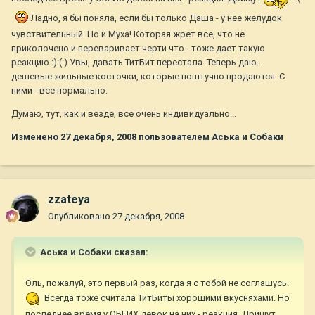
Ладно, я бы поняла, если бы только Даша - у нее желудок
чувствительный. Но и Муха! Которая жрет все, что не
приколочено и переваривает черти что - тоже дает такую
реакцию :):(:) Увы, давать ТитБит перестала. Теперь даю...
дешевые жильные косточки, которые поштучно продаются. С
ними - все нормально.
Думаю, тут, как и везде, все очень индивидуально...
Изменено
27 декабря, 2008
пользователем Аська и Собаки
zzateya
Опубликовано
27 декабря, 2008
Аська и Собаки сказал:
Оль, пожалуй, это первый раз, когда я с тобой не соглашусь.
Всегда тоже считала ТитБиты хорошими вкусняхами. Но
последнее время у ОБЕИХ девок на них - реакция. Дрищут