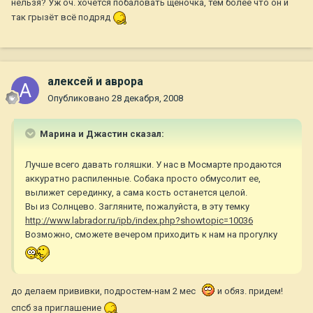
нельзя? Уж оч. хочется побаловать щеночка, тем более что он и
так грызёт всё подряд
алексей и аврора
Опубликовано
28 декабря, 2008
Марина и Джастин сказал:
Лучше всего давать голяшки. У нас в Мосмарте продаются
аккуратно распиленные. Собака просто обмусолит ее,
вылижет серединку, а сама кость останется целой.
Вы из Солнцево. Загляните, пожалуйста, в эту темку
http://www.labrador.ru/ipb/index.php?showtopic=10036
Возможно, сможете вечером приходить к нам на прогулку
до делаем прививки, подростем-нам 2 мес
и обяз. придем!
спсб за приглашение