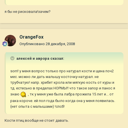
я бы не рисковала!зачем?
OrangeFox
Опубликовано
28 декабря, 2008
алексей и аврора сказал:
sorri! у меня вопрос только про натурал кости и щена поч2
мес. можно ли дать малышу косточку-натурал. не
трубчатую! напр. хрибет крола или мягкую кость от куры и
тд. естесьно в пределах НОРМЫ!! что такое запор и панос я
знаю
, тк у меня уже была лабра прожила 15 лет и... от
рака короче. ей пол года было когда она у меня появилась.
(нет опыта с малышами) !спсб!
Кости птиц вообще не стоит давать.