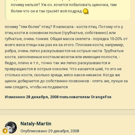
почему нельзя? Уж оч. хочется побаловать щеночка, тем
более что он и так грызёт всё подряд
почему "тем более" птиц? Я написала - кости птиц. Потому что у
птиц кости в основном полые (трубчатые, собственно) или
губчатые, очень тонкие. Общая масса скелета - порядка 10-20% от
всего веса птицы как раз из-за этого. Плоские кости, например,
ребра, очень легко раскусываются на острые части. Трубчатые
кости, заполненные костным мозгом или имеющие полости, -
бедро, плечо и т.п., точно так же легко раскусываются и
превращаются в острые осколки. Что касается шей, то это не
столько кости, сколько хрящи, мясо какое-никакое. Когда же
щенок добирается до собственно позвонков - опять же, лучше за
ним следить, чтобы не подавился.
Изменено
28 декабря, 2008
пользователем OrangeFox
Nataly-Martin
Опубликовано
29 декабря, 2008