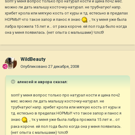
sorri! у меня вопрос только про натурал кости и щена поч2 мес.
можно ли дать малышу косточку-натурал. не трубчатую! напр.
хрибет крола или мягкую кость от куры и тд. естесьно в пределах
НОРМЫ!! что такое запор и панос я знаю
, тк у меня уже была
лабра прожила 15 лет и... от рака короче. ей пол года было когда
она у меня появилась. (нет опыта с малышами) !спсб!
WildBeauty
Опубликовано
27 декабря, 2008
алексей и аврора сказал:
sorri! у меня вопрос только про натурал кости и щена поч2
мес. можно ли дать малышу косточку-натурал. не
трубчатую! напр. хрибет крола или мягкую кость от куры и
тд. естесьно в пределах НОРМЫ!! что такое запор и панос я
знаю
, тк у меня уже была лабра прожила 15 лет и... от
рака короче. ей пол года было когда она у меня появилась.
(нет опыта с малышами) !спсб!