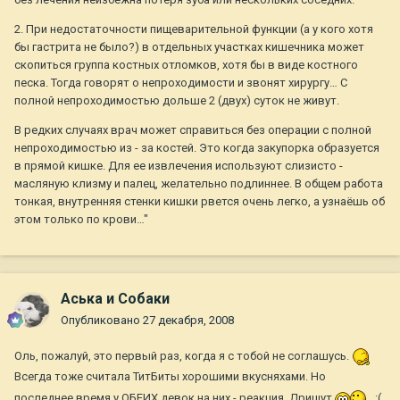
2. При недостаточности пищеварительной функции (а у кого хотя
бы гастрита не было?) в отдельных участках кишечника может
скопиться группа костных отломков, хотя бы в виде костного
песка. Тогда говорят о непроходимости и звонят хирургу… С
полной непроходимостью дольше 2 (двух) суток не живут.
В редких случаях врач может справиться без операции с полной
непроходимостью из - за костей. Это когда закупорка образуется
в прямой кишке. Для ее извлечения используют слизисто -
масляную клизму и палец, желательно подлиннее. В общем работа
тонкая, внутренняя стенки кишки рвется очень легко, а узнаёшь об
этом только по крови…"
Аська и Собаки
Опубликовано
27 декабря, 2008
Оль, пожалуй, это первый раз, когда я с тобой не соглашусь.
Всегда тоже считала ТитБиты хорошими вкусняхами. Но
последнее время у ОБЕИХ девок на них - реакция. Дрищут
:(