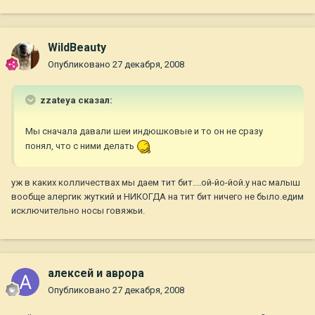
WildBeauty
Опубликовано
27 декабря, 2008
zzateya сказал:
Мы сначала давали шеи индюшковые и то он не сразу
понял, что с ними делать
уж в каких колличествах мы даем тит бит....ой-йо-йой.у нас малыш
вообще алергик жуткий и НИКОГДА на тит бит ничего не было.едим
исключительно носы говяжьи.
алексей и аврора
Опубликовано
27 декабря, 2008