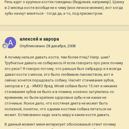
Речь идет о крупных костях говядины (бедреная, например). Щенку
в 2 месяца кости вообще ни к чему (мое личное мнение), вот когда
зубы начнут меняться - тогда да, и то, под присмотром.
алексей и аврора
Опубликовано
28 декабря, 2008
А почему нельзя давать кости, тем более птиц? Напр. шеи?
Трубчатые давать не собираюсь И если говорить про риск почему
это риск? Я говорю потому, что раньше был лабрадор и я всегда
давал кости с мясом, это было любимым лакомством, вот и
сейчас хочется порадовать собаку. Насчёт стачивания зубов,
запоров и т.д. - ИМХО бред. Моей собаке было 15 лет и никаких
стачивания зубов не было и в помине, конечно затупились со
временем, но были крепкие здоровые зубы и ни какие не
сточеные. Ясное дело, что костяная диета не может быть
полезной, понятно, что одними костями собака питаться не
может. Естевсвенно надо знать меру и какие кости давать.
В данный момент меня интерисует обоснованый ответ почему