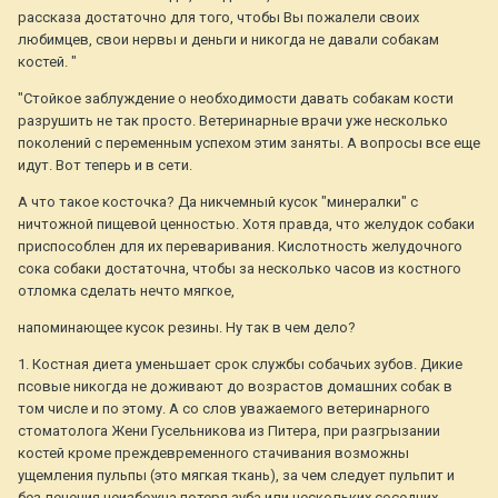
рассказа достаточно для того, чтобы Вы пожалели своих
любимцев, свои нервы и деньги и никогда не давали собакам
костей. "
"Стойкое заблуждение о необходимости давать собакам кости
разрушить не так просто. Ветеринарные врачи уже несколько
поколений с переменным успехом этим заняты. А вопросы все еще
идут. Вот теперь и в сети.
А что такое косточка? Да никчемный кусок "минералки" с
ничтожной пищевой ценностью. Хотя правда, что желудок собаки
приспособлен для их переваривания. Кислотность желудочного
сока собаки достаточна, чтобы за несколько часов из костного
отломка сделать нечто мягкое,
напоминающее кусок резины. Ну так в чем дело?
1. Костная диета уменьшает срок службы собачьих зубов. Дикие
псовые никогда не доживают до возрастов домашних собак в
том числе и по этому. А со слов уважаемого ветеринарного
стоматолога Жени Гусельникова из Питера, при разгрызании
костей кроме преждевременного стачивания возможны
ущемления пульпы (это мягкая ткань), за чем следует пульпит и
без лечения неизбежна потеря зуба или нескольких соседних.