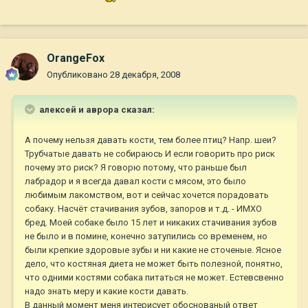
OrangeFox
Опубликовано
28 декабря, 2008
алексей и аврора сказал:
А почему нельзя давать кости, тем более птиц? Напр. шеи?
Трубчатые давать не собираюсь И если говорить про риск
почему это риск? Я говорю потому, что раньше был
лабрадор и я всегда давал кости с мясом, это было
любимым лакомством, вот и сейчас хочется порадовать
собаку. Насчёт стачивания зубов, запоров и т.д. - ИМХО
бред. Моей собаке было 15 лет и никаких стачивания зубов
не было и в помине, конечно затупились со временем, но
были крепкие здоровые зубы и ни какие не сточеные. Ясное
дело, что костяная диета не может быть полезной, понятно,
что одними костями собака питаться не может. Естевсвенно
надо знать меру и какие кости давать.
В данный момент меня интерисует обоснованый ответ