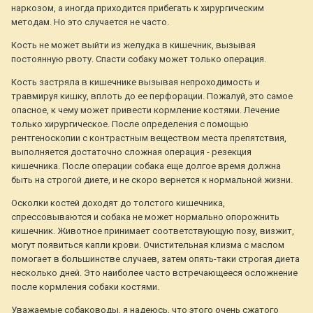
наркозом, а иногда приходится прибегать к хирургическим
методам. Но это случается не часто.
Кость не может выйти из желудка в кишечник, вызывая
постоянную рвоту. Спасти собаку может только операция.
Кость застряла в кишечнике вызывая непроходимость и
травмируя кишку, вплоть до ее перфорации. Пожалуй, это самое
опасное, к чему может привести кормление костями. Лечение
только хирургическое. После определения с помощью
рентгеноскопии с контрастным веществом места препятствия,
выполняется достаточно сложная операция - резекция
кишечника. После операции собака еще долгое время должна
быть на строгой диете, и не скоро вернется к нормальной жизни.
Осколки костей доходят до толстого кишечника,
спрессовываются и собака не может нормально опорожнить
кишечник. Животное принимает соответствующую позу, визжит,
могут появиться капли крови. Очистительная клизма с маслом
помогает в большинстве случаев, затем опять-таки строгая диета
несколько дней. Это наиболее часто встречающееся осложнение
после кормления собаки костями.
Уважаемые собаководы, я надеюсь, что этого очень сжатого