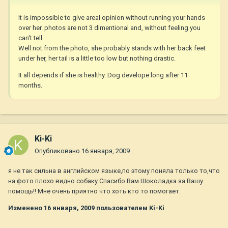
It is impossible to give areal opinion without running your hands
over her. photos are not 3 dimentional and, without feeling you
can't tell.
Well not from the photo, she probably stands with her back feet
under her, her tail is a little too low but nothing drastic.
It all depends if she is healthy. Dog develope long after 11
months.
Ki-Ki
Опубликовано
16 января, 2009
я не так сильна в английском языке,по этому поняла только то,что
на фото плохо видно собаку.Спасибо Вам Шоколадка за Вашу
помощь!! Мне очень приятно что хоть кто то помогает.
Изменено
16 января, 2009
пользователем Ki-Ki