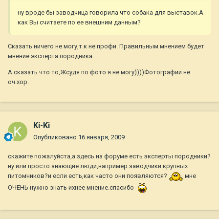
ну вроде бы заводчица говорила что собака для выставок.А
как Вы считаете по ее внешним данным?
Сказать ничего не могу,т.к не профи. Правильным мнением будет
мнение эксперта породника.
А сказать что то,Жсудя по фото я не могу))))Фотографии не
оч.хор.
Ki-Ki
Опубликовано
16 января, 2009
скажите пожалуйста,а здесь на форуме есть эксперты породники?
ну или просто знающие люди,например заводчики крупных
питомников?и если есть,как часто они появляются?
мне
ОЧЕНЬ нужно знать ихнее мнение.спасибо