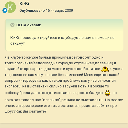
Ki-Ki
Опубликовано
16 января, 2009
OLGA сказал:
Ki-Ki
, прокосультируйтесь в клубе,думаю вам в помощи не
откужут
я в клубе тоже уже была.в принципе,все говорят одно и
тоже,погоняйте(велосипед,на горку,по ступенькам,плаванье) и
подавайте препараты для мышц и суставов.Вот и все
я уже и
так,гоняю ее как могу...но все без изменений.Меня еще вот какой
вопрос интересует:а как к такой проблеме как у нас,относятся
эксперты на выставках? сильно засуживают? я вообще то
собачку брала для этого,от выставок я просто балдею
но
пока вот такое у нас "всплыло",решила не выставлять...Но все же
очень интересно,если это так и останется,придется забыть про
шоу??Как Вы считаете?