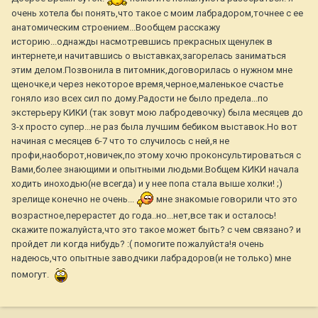
очень хотела бы понять,что такое с моим лабрадором,точнее с ее
анатомическим строением...Вообщем расскажу
историю...однажды насмотревшись прекрасных щенулек в
интернете,и начитавшись о выставках,загорелась заниматься
этим делом.Позвонила в питомник,договорилась о нужном мне
щеночке,и через некоторое время,черное,маленькое счастье
гоняло изо всех сил по дому.Радости не было предела...по
экстерьеру КИКИ (так зовут мою лабродевочку) была месяцев до
3-х просто супер...не раз была лучшим бебиком выставок.Но вот
начиная с месяцев 6-7 что то случилось с ней,я не
профи,наоборот,новичек,по этому хочю проконсультироваться с
Вами,более знающими и опытными людьми.Вобщем КИКИ начала
ходить иноходью(не всегда) и у нее попа стала выше холки! ;)
зрелище конечно не очень...
мне знакомые говорили что это
возрастное,перерастет до года..но...нет,все так и осталось!
скажите пожалуйста,что это такое может быть? с чем связано? и
пройдет ли когда нибудь? :( помогите пожалуйста!я очень
надеюсь,что опытные заводчики лабрадоров(и не только) мне
помогут.