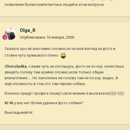
появления более компетентных людей в этом вопросе.
Olga_R
Опубликовано
16 января, 2009
Сказать про её анатомию сложно,но на мой взгляд на фото в
стойке чуть прямовато плечо
Chocoladka
, с вами чуть не соглашусь, фото не оч.хор. качества,и
увидеть голову там крайне сложно,если только общее
впечатление..... Но заполнена ли голова там не оч.хор. видно. А
ещё сложность в том,что там чёрная собака.
Конечно придут профи и скажут,своё мнение я высказала)))))=))))
Ki-Ki
у вас нет более удачных фото собаки?
Выкладывайте!