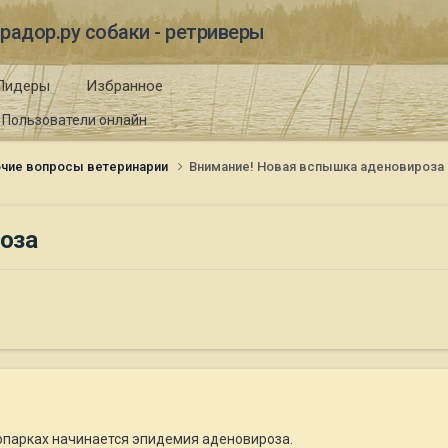
радор.ру собаки - ретриверы
Лидеры
Избранное
Пользователи онлайн
чие вопросы ветеринарии
Внимание! Новая вспышка аденовироза
оза
опарках начинается эпидемия аденовироза.