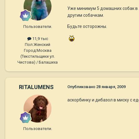
Уже минимум 5 домашних собак в 
другим собачкам.
Будьте осторожны.
Пользователи.
11,9 тыс
Пол:
Женский
Город:
Москва
(Текстильщики ул.
Чистова) / Балашиха
RITALUMENS
Опубликовано
28 января, 2009
аскорбинку и дибазол в миску с ед
Пользователи.