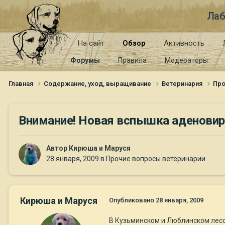
Лаб
На сайт
Обзор
Активность
Форумы
Правила
Модераторы
Главная
Содержание, уход, выращивание
Ветеринария
Про
Внимание! Новая вспышка аденовир
Автор
Кирюша и Маруся
28 января, 2009
в
Прочие вопросы ветеринарии
Кирюша и Маруся
Опубликовано
28 января, 2009
В Кузьминском и Люблинском лес