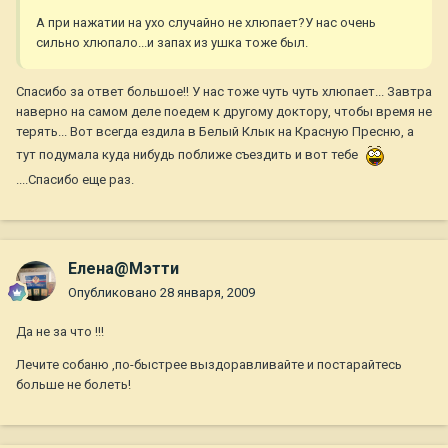
А при нажатии на ухо случайно не хлюпает?У нас очень
сильно хлюпало...и запах из ушка тоже был.
Спасибо за ответ большое!! У нас тоже чуть чуть хлюпает... Завтра
наверно на самом деле поедем к другому доктору, чтобы время не
терять... Вот всегда ездила в Белый Клык на Красную Пресню, а
тут подумала куда нибудь поближе съездить и вот тебе
....Спасибо еще раз.
Елена@Мэтти
Опубликовано
28 января, 2009
Да не за что !!!
Лечите собаню ,по-быстрее выздоравливайте и постарайтесь
больше не болеть!