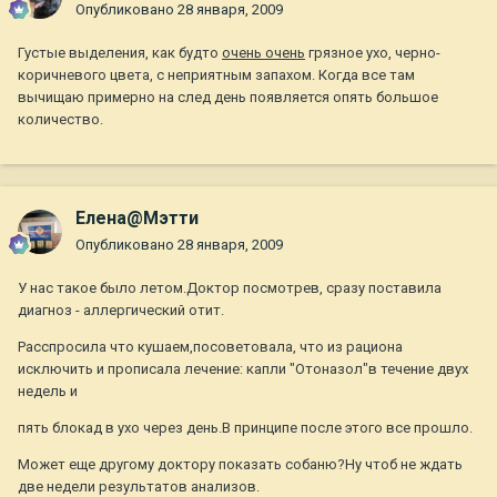
Опубликовано
28 января, 2009
Густые выделения, как будто
очень очень
грязное ухо, черно-
коричневого цвета, с неприятным запахом. Когда все там
вычищаю примерно на след день появляется опять большое
количество.
Елена@Мэтти
Опубликовано
28 января, 2009
У нас такое было летом.Доктор посмотрев, сразу поставила
диагноз - аллергический отит.
Расспросила что кушаем,посоветовала, что из рациона
исключить и прописала лечение: капли "Отоназол"в течение двух
недель и
пять блокад в ухо через день.В принципе после этого все прошло.
Может еще другому доктору показать собаню?Ну чтоб не ждать
две недели результатов анализов.