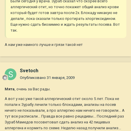
Были сегодня у врача. Зураб сказал что скорее всего
аллергический отит, но точно покажет общий анализ крови
который будет готов завтра после 2х. Блокаду никакую не
делали , пока сказали только протирать хлоргексидином.
Еще нужно сдать биохимию и ждать результаты посева. Вот
так.
А нам уже намного лучше и грязи такой нет
Svetoch
Опубликовано
31 января, 2009
Мята
, очень за Вас рады.
А вот у нас уже такой аллергический отит около 5 лет. Пока не
попали к Зурабу лечили только блокадами, анализы на посев
ничего не показывали, а про аллергию нам ничего не говорили... А
тут все расписали... Правда все равно рецедивы... Последний раз
Зураб Мамедов посоветовал сдать анализ на 42 пищевых
аллергена и кормить по схеме. Неделю назад получили анализ...