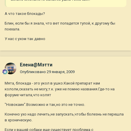
А что такое блокады?
Блин, если бы я знала, что вет попадется тупой, к другому бы
поехала.
У нас с ухом так давно
Елена@Мэтти
Опубликовано
29 января, 2009
Мята, блокада - это укол в ушко.Какой препарат нам
кололи,сказать не могу,т.к. уже не помню названия.Где-то на
форуме читала,что колят
"Новокаин".Возможно и так,но это не точно.
Конечно ухо надо лечить,не запускать,чтобы болезнь не перешла
в хроническую.
Если у вашей собаки еще существует проблема с