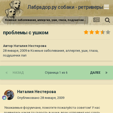
Лабрадор.ру собаки - ретриверы
Кожные заболевания, аллергия, уши, глаза, подушечки лап
проблемы с ушком
Автор
Наталия Нестерова
28 января, 2009
в
Кожные заболевания, аллергия, уши, глаза,
подушечки лап
НАЗАД
Страница 1 из 6
ДАЛЕЕ
Наталия Нестерова
Опубликовано
28 января, 2009
Уважаемые форумчане, помогите пожалуйста советом! У нас
появилась какая то гадость в ушке, врач отправил нас сдать