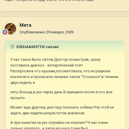
Мята
Опубликовано
29 января, 2009
ЕЛЕНА&МЭТТИ сказал:
У нас такое было летом.Доктор посмотрев, сразу
поставила диагноз - аллергический отит.
Расспросила что кушаем,посоветовала, что из рациона
исключить и прописала лечение: капли "Отоназол"в течение
двух недель и
пять блокад в ухо через день.В принципе после этого все
прошло.
Может еще другому доктору показать собаню?Ну чтоб не
ждать две недели результатов анализов.
А при нажатии на ухо случайно не хлюпает?У нас очень
сильно хлюпало...и запах из ушка тоже был.