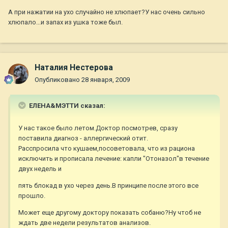
А при нажатии на ухо случайно не хлюпает?У нас очень сильно
хлюпало...и запах из ушка тоже был.
Наталия Нестерова
Опубликовано
28 января, 2009
ЕЛЕНА&МЭТТИ сказал:
У нас такое было летом.Доктор посмотрев, сразу
поставила диагноз - аллергический отит.
Расспросила что кушаем,посоветовала, что из рациона
исключить и прописала лечение: капли "Отоназол"в течение
двух недель и
пять блокад в ухо через день.В принципе после этого все
прошло.
Может еще другому доктору показать собаню?Ну чтоб не
ждать две недели результатов анализов.