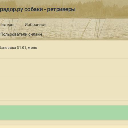
радор.ру собаки - ретриверы
Лидеры
Избранное
Пользователи онлайн
банеевка 31.01, моно