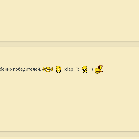
обенно победителей.
:clap_1:
:)