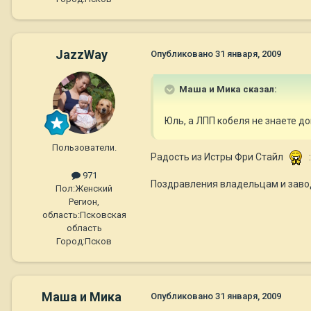
JazzWay
Опубликовано
31 января, 2009
Маша и Мика сказал:
Юль, а ЛПП кобеля не знаете 
Пользователи.
Радость из Истры Фри Стайл
971
Поздравления владельцам и завод
Пол:
Женский
Регион,
область:
Псковская
область
Город:
Псков
Маша и Мика
Опубликовано
31 января, 2009