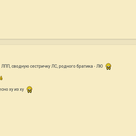
 ЛПП, сводную сестричку ЛС, родного братика - ЛЮ
сно ху из ху