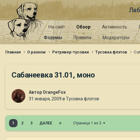
Лаб
На сайт
Обзор
Активность
Форумы
Правила
Модераторы
Главная
О разном
Ретривер-тусовки
Тусовка флэтов
Са
Сабанеевка 31.01, моно
Автор
OrangeFox
31 января, 2009
в
Тусовка флэтов
1
2
3
ДАЛЕЕ
Страница 1 из 3