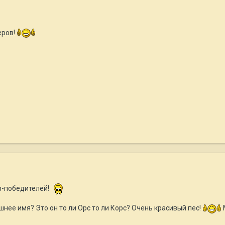
еров!
в-победителей!
шнее имя? Это он то ли Орс то ли Корс? Очень красивый пес!