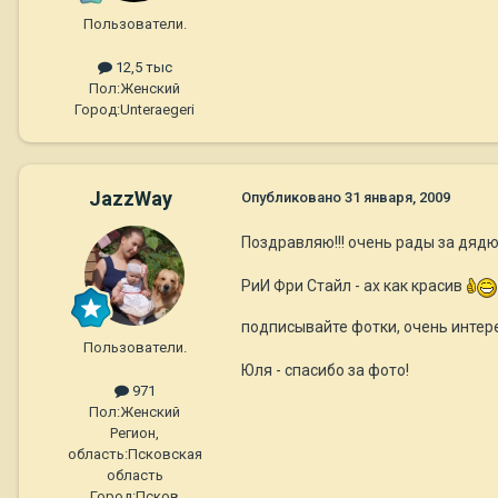
Пользователи.
12,5 тыс
Пол:
Женский
Город:
Unteraegeri
JazzWay
Опубликовано
31 января, 2009
Поздравляю!!! очень рады за дядю
РиИ Фри Стайл - ах как красив
подписывайте фотки, очень интере
Пользователи.
Юля - спасибо за фото!
971
Пол:
Женский
Регион,
область:
Псковская
область
Город:
Псков