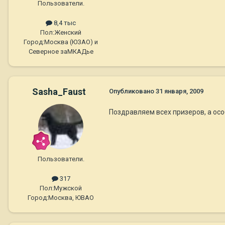
Пользователи.
8,4 тыс
Пол:
Женский
Город:
Москва (ЮЗАО) и
Северное заМКАДье
Sasha_Faust
Опубликовано
31 января, 2009
Поздравляем всех призеров, а ос
Пользователи.
317
Пол:
Мужской
Город:
Москва, ЮВАО