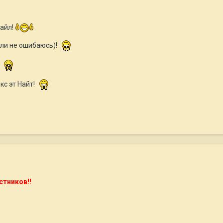
тайл!
сли не ошибаюсь)!
!
кс эт Найт!
стников!!