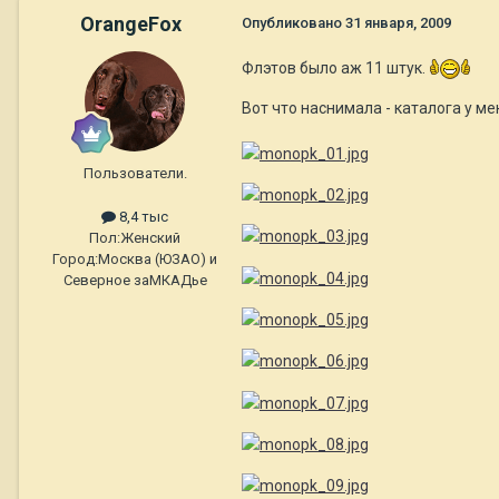
OrangeFox
Опубликовано
31 января, 2009
Флэтов было аж 11 штук.
Вот что наснимала - каталога у ме
Пользователи.
8,4 тыс
Пол:
Женский
Город:
Москва (ЮЗАО) и
Северное заМКАДье