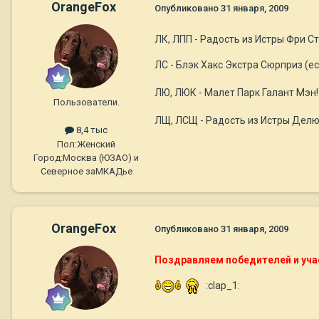
OrangeFox
Опубликовано
31 января, 2009
ЛК, ЛПП - Радость из Истры Фри С
ЛС - Блэк Хакс Экстра Сюрприз (е
ЛЮ, ЛЮК - Малет Парк Галант Мэн
Пользователи.
ЛЩ, ЛСЩ - Радость из Истры Делю
8,4 тыс
Пол:
Женский
Город:
Москва (ЮЗАО) и
Северное заМКАДье
OrangeFox
Опубликовано
31 января, 2009
Поздравляем победителей и уча
:clap_1: