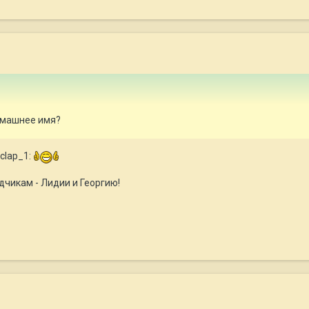
домашнее имя?
:clap_1:
чикам - Лидии и Георгию!