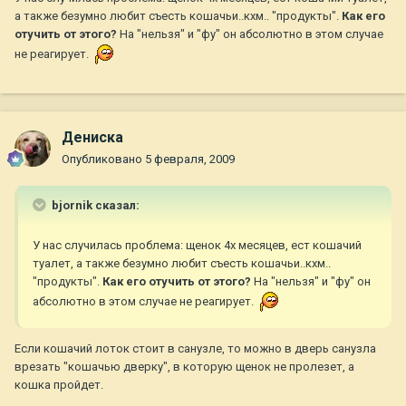
а также безумно любит съесть кошачьи..кхм.. "продукты".
Как его
отучить от этого?
На "нельзя" и "фу" он абсолютно в этом случае
не реагирует.
Дениска
Опубликовано
5 февраля, 2009
bjornik сказал:
У нас случилась проблема: щенок 4х месяцев, ест кошачий
туалет, а также безумно любит съесть кошачьи..кхм..
"продукты".
Как его отучить от этого?
На "нельзя" и "фу" он
абсолютно в этом случае не реагирует.
Если кошачий лоток стоит в санузле, то можно в дверь санузла
врезать "кошачью дверку", в которую щенок не пролезет, а
кошка пройдет.