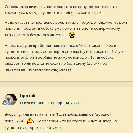
Совсем ограничивать пространство не получается - лапы-то
ходим туда мыть, а туалет с ванной у нас совмещены.
Надо сказать, в послденее время стало получше - видимо, ээфект
новизны прошел, и собака уже не испытывает к содержимому
лотка такого безумного интереса
Но есть другая проблема: наша кошка обычно какает либо в
туалете, либо в коридоре перед дверью (ну вот такая она). И уже
несколько дней я вообще не вижу ее какашек! То ли собака
съедает, то ли кошка не ходит по большому (до сих пор
переживает появление конкурента)
bjornik
Опубликовано
10 февраля, 2009
Вчера купили витамины 8 in 1 для избавления от "вредной
привычки"
Посмотрим, что из этого выйдет. А дверь в
туалет пока портить не хочется.