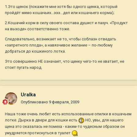
1.Это щенок (покажите мне хотя бы одного щенка, который
пройдёт мимо кошачьих...эээ…дел или кошачьего корма);
2.Кошачий корм в силу своего состава душист и пахуч. «Продукт
на выходе» соответственно тоже.
Следовательно, возникает не то, чтобы соблазн отведать
«запретного плода», а навязчивое желание – по-любому
добраться до кошкиного лотка.
Это совершенно НЕ означает, что щенку чего-то не хватает, не
стоит пугать народ.
Uralka
Опубликовано
9 февраля, 2009
Наша тоже очень любит есть использованные опилки в кошачьем
лотке. Дырка в двери для кошки есть
НО, увы, для нашего
щена это оказалась не помеха - каким-то чудесным образом он
умудряется протиснуться в туалет