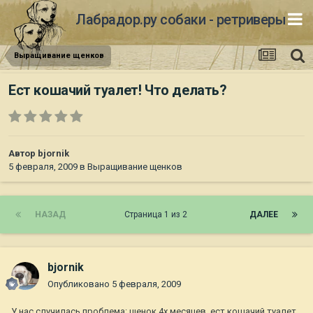
Лабрадор.ру собаки - ретриверы
Выращивание щенков
Ест кошачий туалет! Что делать?
Автор
bjornik
5 февраля, 2009
в
Выращивание щенков
НАЗАД
Страница 1 из 2
ДАЛЕЕ
bjornik
Опубликовано
5 февраля, 2009
У нас случилась проблема: щенок 4х месяцев, ест кошачий туалет,