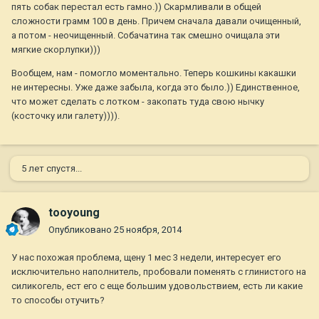
пять собак перестал есть гамно.)) Скармливали в общей
сложности грамм 100 в день. Причем сначала давали очищенный,
а потом - неочищенный. Собачатина так смешно очищала эти
мягкие скорлупки)))
Вообщем, нам - помогло моментально. Теперь кошкины какашки
не интересны. Уже даже забыла, когда это было.)) Единственное,
что может сделать с лотком - закопать туда свою нычку
(косточку или галету)))).
5 лет спустя...
tooyoung
Опубликовано
25 ноября, 2014
У нас похожая проблема, щену 1 мес 3 недели, интересует его
исключительно наполнитель, пробовали поменять с глинистого на
силикогель, ест его с еще большим удовольствием, есть ли какие
то способы отучить?