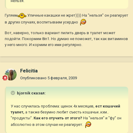
нельзя.
Гуляем
Уличные какашки не жрет)))) На "нельзя" он реагирует
в других случаях, воспитываем усердно
Вот, наверно, только вариант пилить дверь в туалет может
подойти. Покормим 8in1. Но думаю не поможет, так как витаминов
у него много. И кормим его ими регулярно.
Felicitia
Опубликовано
5 февраля, 2009
bjornik сказал:
У нас случилась проблема: щенок 4х месяцев,
ест кошачий
туалет,
а также безумно любит съесть кошачьи..кхм..
"продукты".
Как его отучить от этого?
На "нельзя" и "фу" он
абсолютно в этом случае не реагирует.