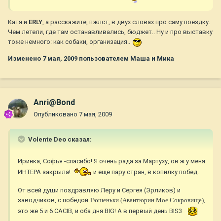
Катя и
ERLY
, а расскажите, пжлст, в двух словах про саму поездку.
Чем летели, где там останавливались, бюджет.. Ну и про выставку
тоже немного: как собаки, организация..
Изменено
7 мая, 2009
пользователем Маша и Мика
Anri@Bond
Опубликовано
7 мая, 2009
Volente Deo сказал:
Иринка, Софья -спасибо! Я очень рада за Мартуху, он ж у меня
ИНТЕРА закрыла!
и еще пару стран, в копилку побед.
От всей души поздравляю Леру и Сергея (Эрликов) и
заводчиков, с победой
Тюшеньки (Авантюрин Мое Сокровище),
это же 5 и 6 CACIB, и оба дня BIG! А в первый день BIS3