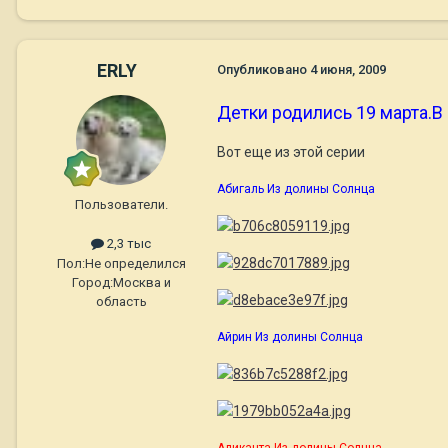
ERLY
Опубликовано
4 июня, 2009
Детки родились 19 марта.В
Вот еще из этой серии
Абигаль Из долины Солнца
Пользователи.
2,3 тыс
Пол:
Не определился
Город:
Москва и
область
Айрин Из долины Солнца
Аликанта Из долины Солнца