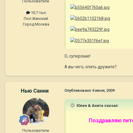
Пользователи.
10,7 тыс
Пол:
Женский
Город:
Москва
О, суперские!
А вы чего, опять дружите?
Нью Санни
Опубликовано
4 июня, 2009
Юлия & Анита сказал:
Поздравляю пито
Пользователи.