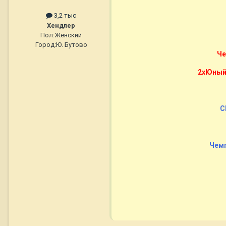
3,2 тыс
Хендлер
Пол:
Женский
Город:
Ю. Бутово
Че
2xЮный 
C
Чемп