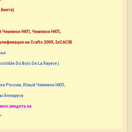
 Анита)
й Чемпион НКП, Чемпион НКП,
ификация на Crafts 2009, 2хCACIB
сье
sistible Du Bois De La Rayere )
ион России, Юный Чемпион НКП,
ы Беларуси
жно увидеть на
"