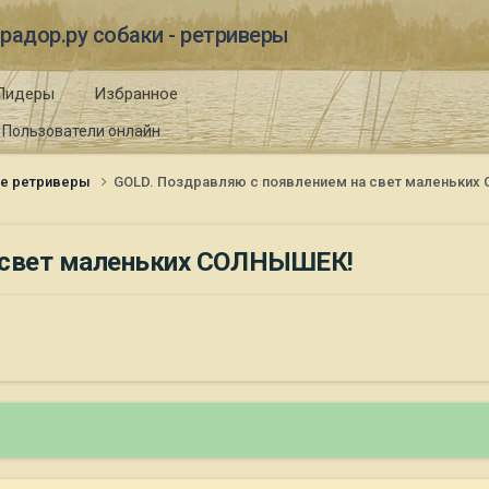
радор.ру собаки - ретриверы
Лидеры
Избранное
Пользователи онлайн
ые ретриверы
GOLD. Поздравляю с появлением на свет маленьки
а свет маленьких СОЛНЫШЕК!