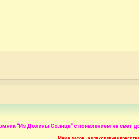
мник "Из Долины Солнца" с появлением на свет 
Мама деток - великолепная красотк