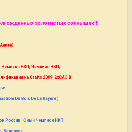
долгожданных золотистых солнышек!!!
а
 Анита)
 Чемпион НКП, Чемпион НКП,
ификация на Crafts 2009, 2хCACIB
сье
sistible Du Bois De La Rayere )
он России, Юный Чемпион НКП,
ы Беларуси