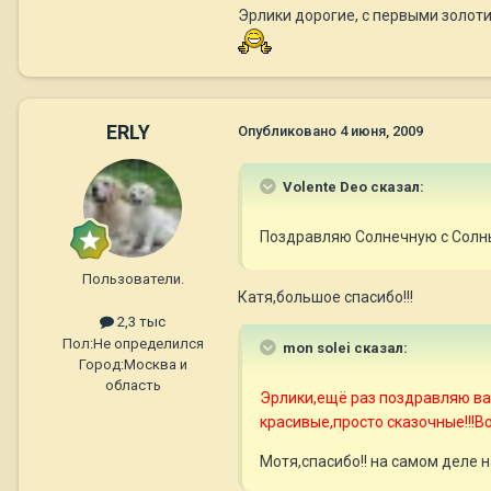
Эрлики дорогие, с первыми золот
ERLY
Опубликовано
4 июня, 2009
Volente Deo сказал:
Поздравляю Солнечную с Солны
Пользователи.
Катя,большое спасибо!!!
2,3 тыс
Пол:
Не определился
mon solei сказал:
Город:
Москва и
область
Эрлики,ещё раз поздравляю вас
красивые,просто сказочные!!!В
Мотя,спасибо!! на самом деле н