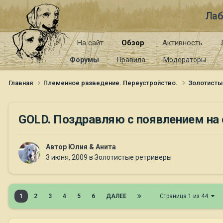
Лаб
На сайт
Обзор
Активность
Форумы
Правила
Модераторы
Главная
Племенное разведение. Переустройство.
Золотист
GOLD. Поздравляю с появлением н
Автор
Юлия & Анита
3 июня, 2009
в
Золотистые ретриверы
1
2
3
4
5
6
ДАЛЕЕ
Страница 1 из 44