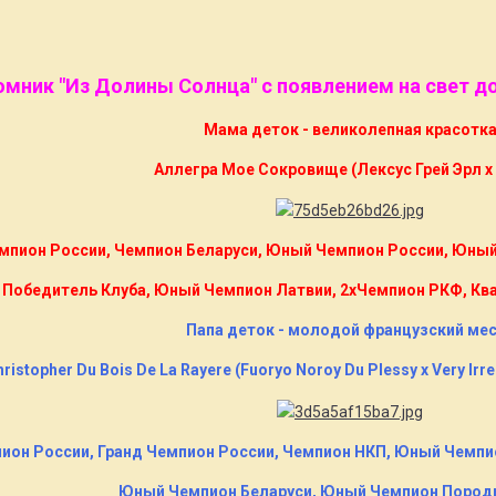
мник "Из Долины Солнца" с появлением на свет 
Мама деток - великолепная красотк
Аллегра Мое Сокровище (Лексус Грей Эрл х
мпион России, Чемпион Беларуси, Юный Чемпион России, Юный
Победитель Клуба, Юный Чемпион Латвии, 2xЧемпион РКФ, Квал
Папа деток - молодой французский ме
ristopher Du Bois De La Rayere (Fuoryo Noroy Du Plessy x Very ​Irre
ион России, Гранд Чемпион России, Чемпион НКП, Юный Чемпи
Юный Чемпион Беларуси, Юный Чемпион Пород