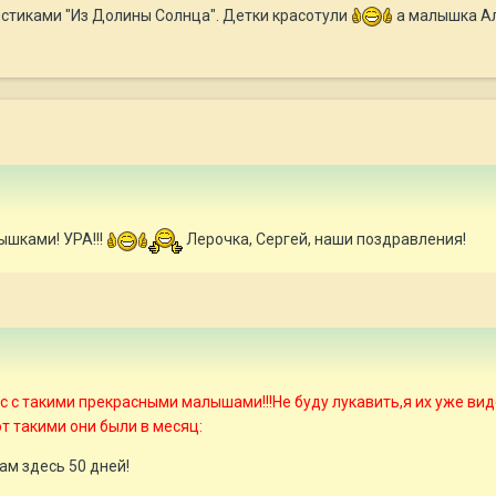
истиками "Из Долины Солнца". Детки красотули
а малышка Али
шками! УРА!!!
Лерочка, Сергей, наши поздравления!
 с такими прекрасными малышами!!!Не буду лукавить,я их уже виде
от такими они были в месяц:
ам здесь 50 дней!