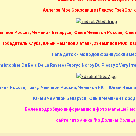
Аллегра Мое Сокровище (Лексус Грей Эрл х
мпион России, Чемпион Беларуси, Юный Чемпион России, Юны
Победитель Клуба, Юный Чемпион Латвии, 2xЧемпион РКФ, Квал
Папа деток - молодой французский ме
hristopher Du Bois De La Rayere (Fuoryo Noroy Du Plessy x Very ​Irre
ион России, Гранд Чемпион России, Чемпион НКП, Юный Чемп
Юный Чемпион Беларуси, Юный Чемпион Пород
Более подробную информацию и фото малышей мо
сайте
питомника "Из Долины Солнца