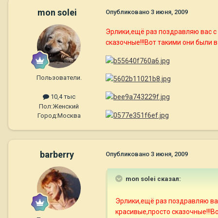
mon solei
Опубликовано
3 июня, 2009
Эрлики,ещё раз поздравляю вас с 
сказочные!!!Вот такими они были в
Пользователи.
10,4 тыс
Пол:
Женский
Город:
Москва
barberry
Опубликовано
3 июня, 2009
mon solei сказал:
Эрлики,ещё раз поздравляю вас
красивые,просто сказочные!!!В