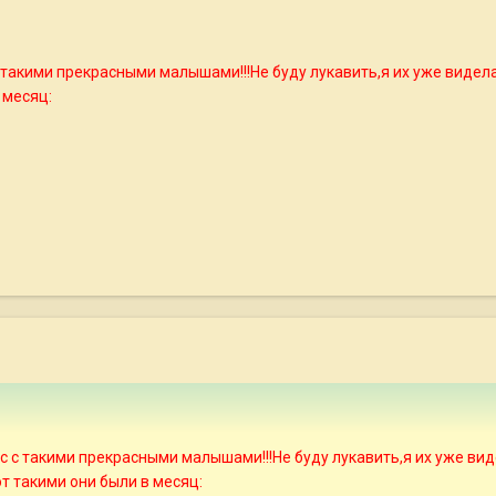
такими прекрасными малышами!!!Не буду лукавить,я их уже видела 
 месяц:
 с такими прекрасными малышами!!!Не буду лукавить,я их уже виде
от такими они были в месяц: