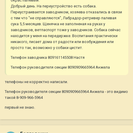
окрас палевый.
Добрый день. На переустройство есть собака.
Переустраивается заводчиком, хозяева отказались в связи
с тем что "не справляются", Лабрадор-ретривер палевая
сука 5,5 месяцев. Щенячка не заполненая на руках у
заводчиков, ветпаспорт тоже у заводчиков. Собака сейчас
находится у меня на передержке. Воспитания практически
никакого, писает дома от радости или возбуждения или
просто так, возможно у собаки цистит.
Телефон заводчика 809161145508 Настя
Телефон руководителя секции 8090909665964 Анжела
телефоны не корректно написали.
Телефон руководителя секции 8090909665964 Анжела - это видимо
такой 8-909-966-5964
первый не знаю.