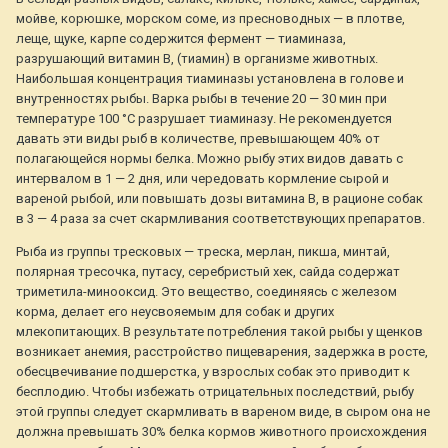
мойве, корюшке, морском соме, из пресноводных — в плотве,
леще, щуке, карпе содержится фермент — тиаминаза,
разрушающий витамин В, (тиамин) в организме животных.
Наибольшая концентрация тиаминазы установлена в голове и
внутренностях рыбы. Варка рыбы в течение 20 — 30 мин при
температуре 100 °С разрушает тиаминазу. Не рекомендуется
давать эти виды рыб в количестве, превышающем 40% от
полагающейся нормы белка. Можно рыбу этих видов давать с
интервалом в 1 — 2 дня, или чередовать кормление сырой и
вареной рыбой, или повышать дозы витамина В, в рационе собак
в 3 — 4 раза за счет скармливания соответствующих препаратов.
Рыба из группы тресковых — треска, мерлан, пикша, минтай,
полярная тресочка, путасу, серебристый хек, сайда содержат
триметила-минооксид. Это вещество, соединяясь с железом
корма, делает его неусвояемым для собак и других
млекопитающих. В результате потребления такой рыбы у щенков
возникает анемия, расстройство пищеварения, задержка в росте,
обесцвечивание подшерстка, у взрослых собак это приводит к
бесплодию. Чтобы избежать отрицательных последствий, рыбу
этой группы следует скармливать в вареном виде, в сыром она не
должна превышать 30% белка кормов животного происхождения