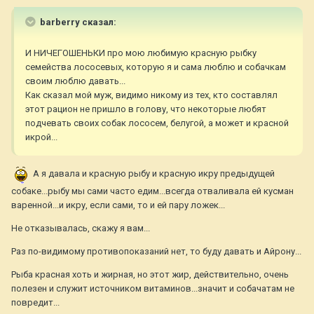
barberry сказал:
И НИЧЕГОШЕНЬКИ про мою любимую красную рыбку
семейства лососевых, которую я и сама люблю и собачкам
своим люблю давать...
Как сказал мой муж, видимо никому из тех, кто составлял
этот рацион не пришло в голову, что некоторые любят
подчевать своих собак лососем, белугой, а может и красной
икрой...
А я давала и красную рыбу и красную икру предыдущей
собаке...рыбу мы сами часто едим...всегда отваливала ей кусман
варенной...и икру, если сами, то и ей пару ложек...
Не отказывалась, скажу я вам...
Раз по-видимому противопоказаний нет, то буду давать и Айрону...
Рыба красная хоть и жирная, но этот жир, действительно, очень
полезен и служит источником витаминов...значит и собачатам не
повредит...