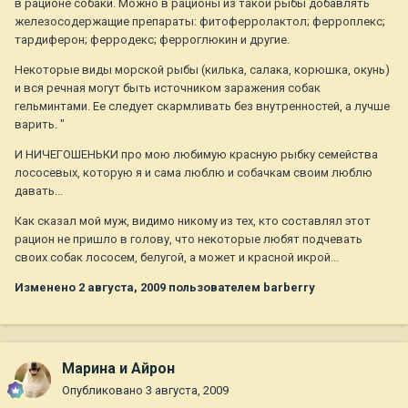
в рационе собаки. Можно в рационы из такой рыбы добавлять
железосодержащие препараты: фитоферролактол; ферроплекс;
тардиферон; ферродекс; ферроглюкин и другие.
Некоторые виды морской рыбы (килька, салака, корюшка, окунь)
и вся речная могут быть источником заражения собак
гельминтами. Ее следует скармливать без внутренностей, а лучше
варить. "
И НИЧЕГОШЕНЬКИ про мою любимую красную рыбку семейства
лососевых, которую я и сама люблю и собачкам своим люблю
давать...
Как сказал мой муж, видимо никому из тех, кто составлял этот
рацион не пришло в голову, что некоторые любят подчевать
своих собак лососем, белугой, а может и красной икрой...
Изменено
2 августа, 2009
пользователем barberry
Марина и Айрон
Опубликовано
3 августа, 2009