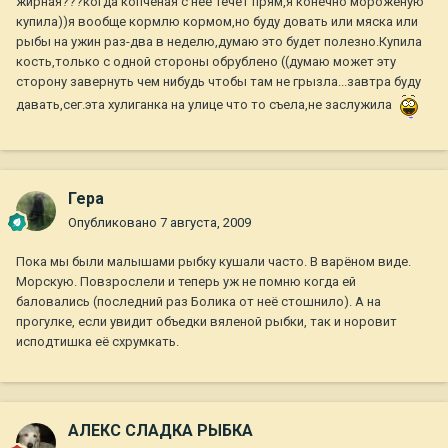
жирная???когда копченая с нее течет прям,я конечно мороженую
купила))я вообще кормлю кормом,но буду довать или мяска или
рыбы на ужин раз-два в неделю,думаю это будет полезно.Купила
кость,только с одной стороны обрублено ((думаю может эту
сторону завернуть чем нибудь чтобы там не грызла...завтра буду
давать,сег.эта хулиганка на улице что то съела,не заслужила
Гера
Опубликовано
7 августа, 2009
Пока мы были малышами рыбку кушали часто. В варёном виде.
Морскую. Повзрослели и теперь уж не помню когда ей
баловались (последний раз Болика от неё стошнило). А на
прогулке, если увидит объедки вяленой рыбки, так и норовит
исподтишка её схрумкать.
АЛЕКС СЛАДКА РЫБКА