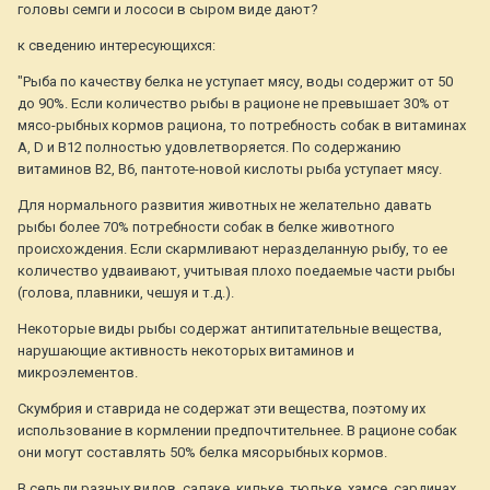
головы семги и лососи в сыром виде дают?
к сведению интересующихся:
"Рыба по качеству белка не уступает мясу, воды содержит от 50
до 90%. Если количество рыбы в рационе не превышает 30% от
мясо-рыбных кормов рациона, то потребность собак в витаминах
A, D и В12 полностью удовлетворяется. По содержанию
витаминов В2, В6, пантоте-новой кислоты рыба уступает мясу.
Для нормального развития животных не желательно давать
рыбы более 70% потребности собак в белке животного
происхождения. Если скармливают неразделанную рыбу, то ее
количество удваивают, учитывая плохо поедаемые части рыбы
(голова, плавники, чешуя и т.д.).
Некоторые виды рыбы содержат антипитательные вещества,
нарушающие активность некоторых витаминов и
микроэлементов.
Скумбрия и ставрида не содержат эти вещества, поэтому их
использование в кормлении предпочтительнее. В рационе собак
они могут составлять 50% белка мясорыбных кормов.
В сельди разных видов, салаке, кильке, тюльке, хамсе, сардинах,