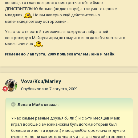
поняла,что главное просто смотреть чтоб не было
ДЕЙСТВИТЕЛЬНО больно (подаст звук),а так учат старшие
младших
Но вы наверно ещё действительно
маленькие,поэтому осторожней...
У нас кстати есть 5-тимесячная пожружка-лабра,с ней
контролирую Майкухи игры,потому что иногда забывается,что
маленькая она
Изменено
7 августа, 2009
пользователем Лена и Майк
Vova/Ksu/Marley
Опубликовано
7 августа, 2009
Лена и Майк сказал:
У нас самые разные друзья были :) и с 6-ти месяцев Майк
играл вообще с американским бульдогом,который был
больше его почти вдвое :) и мощнее!Осторожничать думаю
нужно, мало ли как можно упасть и т.д.,а с другой стороны с