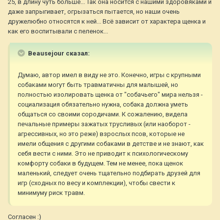
25, в длину чуть больше... Так она носится с нашими здоровяками и
даже запрыгивает, огрызаться пытается, но наши очень
дружелюбно относятся к ней... Всё зависит от характера щенка и
как его воспитывали с пеленок...
Beausejour сказал:
Думаю, автор имел в виду не это. Конечно, игры с крупными
собаками могут быть травматичны для малышей, но
полностью изолировать щенка от "собачьего" мира нельзя -
социализация обязательно нужна, собака должна уметь
общаться со своими сородичами. К сожалению, видела
печальные примеры зажатых трусливых (или наоборот -
агрессивных, но это реже) взрослых псов, которые не
имели общения с другими собаками в детстве и не знают, как
себя вести с ними. Это не приводит к психологическому
комфорту собаки в будущем. Тем не менее, пока щенок
маленький, следует очень тщательно подбирать друзей для
игр (сходных по весу и комплекции), чтобы свести к
минимуму риск травм.
Согласен :)