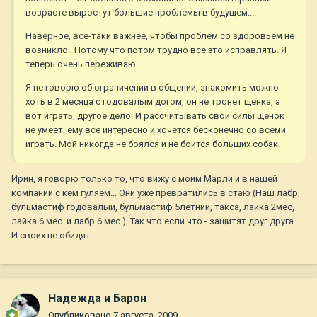
возрасте выростут большие проблемы в будущем...
Наверное, все-таки важнее, чтобы проблем со здоровьем не
возникло.. Потому что потом трудно все это исправлять. Я
теперь очень переживаю.
Я не говорю об ограничении в общении, знакомить можно
хоть в 2 месяца с годовалым догом, он не тронет щенка, а
вот играть, другое дело. И рассчитывать свои силы щенок
не умеет, ему все интересно и хочется бесконечно со всеми
играть. Мой никогда не боялся и не боится больших собак.
Ирин, я говорю только то, что вижу с моим Марли и в нашей
компании с кем гуляем... Они уже превратились в стаю (Наш лабр,
бульмастиф годовалый, бульмастиф 5летний, такса, лайка 2мес,
лайка 6 мес. и лабр 6 мес.). Так что если что - защитят друг друга...
И своих не обидят...
Надежда и Барон
Опубликовано
7 августа, 2009