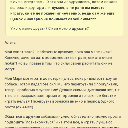
я очень испугалась....Хотя они и подружились, потом лежали
целовали друг друга,
я думаю, а не рано им вместе
играть, он её не покалечит нечаенно, ведь сам же ещё
щенок и наверно не понимает своей силы???
У кого какие друзья? С кем можно дружить?
Алена,
Мой совет такой - поберегите щеночку, пока она маленькая!!!
Конечно, хочется дать возможность поиграть, они это очень
любят! Но вы правы в том, что силы своей расчитать они не
могут!
Мой Марк мог играть до потери пульса, пока рядом есть другая
собака. Потом падал без сил. Мы его перегрузили с прогулками,
теперь проблема с суставами! Делали снимки, дисплазии нет, т-т-
т, но он подхрамывает время от времени и теперь нам бегать и
играть нельзя! Перегрузка возникла именно в период бурного
роста (ок 4 мес).
Общаться с другими собаками нужно, обязательно, можно просто
подводить "познакомиться" и на этом все, а играть лучше со
своими сверстниками, причем опять же, ограничивать время игры,