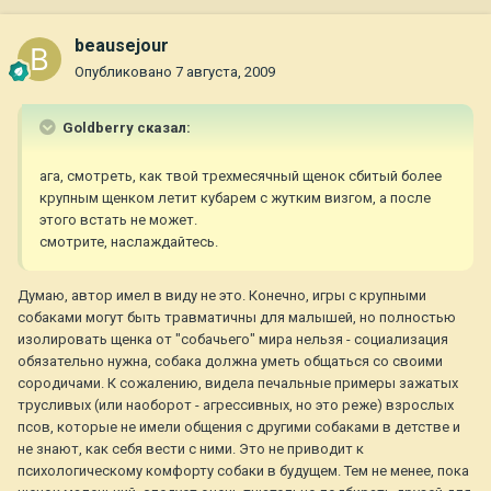
beausejour
Опубликовано
7 августа, 2009
Goldberry сказал:
ага, смотреть, как твой трехмесячный щенок сбитый более
крупным щенком летит кубарем с жутким визгом, а после
этого встать не может.
смотрите, наслаждайтесь.
Думаю, автор имел в виду не это. Конечно, игры с крупными
собаками могут быть травматичны для малышей, но полностью
изолировать щенка от "собачьего" мира нельзя - социализация
обязательно нужна, собака должна уметь общаться со своими
сородичами. К сожалению, видела печальные примеры зажатых
трусливых (или наоборот - агрессивных, но это реже) взрослых
псов, которые не имели общения с другими собаками в детстве и
не знают, как себя вести с ними. Это не приводит к
психологическому комфорту собаки в будущем. Тем не менее, пока