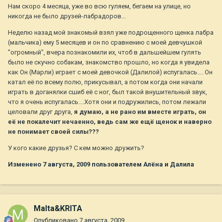
Нам скоро 4 месяца, уже во всю гуляем, бегаем на улице, но
никогда не было друзей-лабрадоров...
Неделю назад мой знакомый взял уже подрощенного щенка лабра
(мальчика) ему 5 месяцев и он по сравнению с моей девчушкой
"огромный", вчера познакомили их, чтоб в дальшейшем гулять
было не скучно собакам, знакомство прошло, но когда я увидела
как Он (Марли) играет с моей девочкой (Далилой) испугалась.... Он
катал её по всему полю, прикусывал, а потом когда они начали
играть в доганялки сшиб её с ног, был такой внушительный звук,
что я очень испугалась....Хотя они и подружились, потом лежали
целовали друг друга,
я думаю, а не рано им вместе играть, он
её не покалечит нечаенно, ведь сам же ещё щенок и наверно
не понимает своей силы???
У кого какие друзья? С кем можно дружить?
Изменено
7 августа, 2009
пользователем Алёна и Далила
Malta&KRITA
Опубликовано
7 августа, 2009