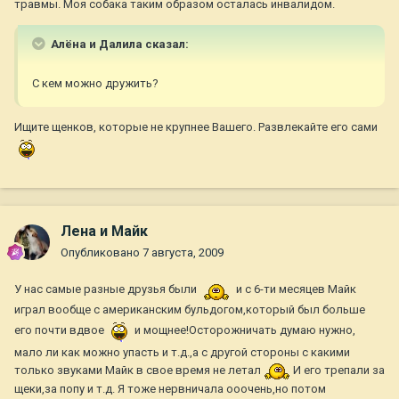
травмы. Моя собака таким образом осталась инвалидом.
Алёна и Далила сказал:
С кем можно дружить?
Ищите щенков, которые не крупнее Вашего. Развлекайте его сами
Лена и Майк
Опубликовано
7 августа, 2009
У нас самые разные друзья были
и с 6-ти месяцев Майк
играл вообще с американским бульдогом,который был больше
его почти вдвое
и мощнее!Осторожничать думаю нужно,
мало ли как можно упасть и т.д.,а с другой стороны с какими
только звуками Майк в свое время не летал
И его трепали за
щеки,за попу и т.д. Я тоже нервничала ооочень,но потом