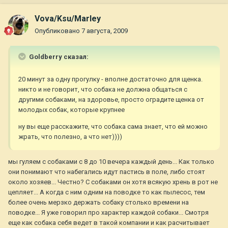
Vova/Ksu/Marley
Опубликовано
7 августа, 2009
Goldberry сказал:
20 минут за одну прогулку - вполне достаточно для щенка.
никто и не говорит, что собака не должна общаться с
другими собаками, на здоровье, просто оградите щенка от
молодых собак, которые крупнее
ну вы еще расскажите, что собака сама знает, что ей можно
жрать, что полезно, а что нет))))
мы гуляем с собаками с 8 до 10 вечера каждый день... Как только
они понимают что набегались идут пастись в поле, либо стоят
около хозяев... Честно? С собаками он хотя всякую хрень в рот не
цепляет... А когда с ним одним на поводке то как пылесос, тем
более очень мерзко держать собаку столько времени на
поводке... Я уже говорил про характер каждой собаки... Смотря
еще как собака себя ведет в такой компании и как расчитывает