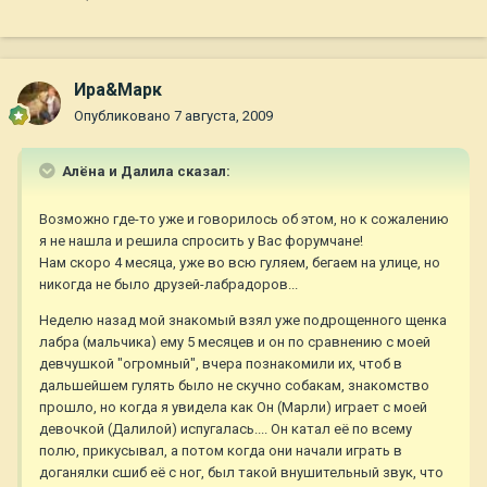
Ира&Марк
Опубликовано
7 августа, 2009
Алёна и Далила сказал:
Возможно где-то уже и говорилось об этом, но к сожалению
я не нашла и решила спросить у Вас форумчане!
Нам скоро 4 месяца, уже во всю гуляем, бегаем на улице, но
никогда не было друзей-лабрадоров...
Неделю назад мой знакомый взял уже подрощенного щенка
лабра (мальчика) ему 5 месяцев и он по сравнению с моей
девчушкой "огромный", вчера познакомили их, чтоб в
дальшейшем гулять было не скучно собакам, знакомство
прошло, но когда я увидела как Он (Марли) играет с моей
девочкой (Далилой) испугалась.... Он катал её по всему
полю, прикусывал, а потом когда они начали играть в
доганялки сшиб её с ног, был такой внушительный звук, что