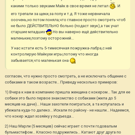
какими только звуками Майк в свое время не летал
И
его трепали за щеки,за попу и т.д. Я тоже нервничала
ооочень,но потом поняла,что главное просто смотреть чтоб
не было ДЕЙСТВИТЕЛЬНО больно (подаст звук),а так учат
старшие младших
Но вы наверно ещё действительно
маленькие,поэтому осторожней...
У нас кстати есть 5-тимесячная пожружка-лабра,с ней
контролирую Майкухи игры,потому что иногда
забывается,что маленькая она
согласен, что нужно просто смотреть, а не исключать общение с
собаками в таком возрасте... Приведу несколько примеров:
1) Вчера к нам в компанию пришла женщина с кокером... Так для ее
собаки это было первое знакомство с собаками (жила до 5
месяцев на даче)... Наши захотели поиграться, а та испугалась и
убежала куда-то далеко... Искали по району - не нашли... Надеемся,
что кокер ждал хозяйку у подъезда...
2) Наш Марли (5 месяцев) сейчас играет с почти годовалым
бульмастифом... Классно подружились... Катают друг друга по