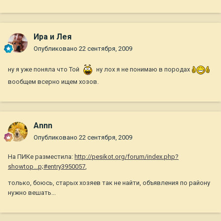
Ира и Лея
Опубликовано
22 сентября, 2009
ну я уже поняла что Той
ну лох я не понимаю в породах
вообщем всерно ищем хозов.
Annn
Опубликовано
22 сентября, 2009
На ПИКе разместила:
http://pesikot.org/forum/index.php?
showtop...p;#entry3950057
,
только, боюсь, старых хозяев так не найти, объявления по району
нужно вешать...