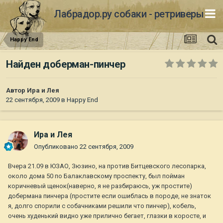
Лабрадор.ру собаки - ретриверы
Happy End
Найден доберман-пинчер
Автор
Ира и Лея
22 сентября, 2009
в
Happy End
Ира и Лея
Опубликовано
22 сентября, 2009
Вчера 21.09 в ЮЗАО, Зюзино, на против Битцевского лесопарка,
около дома 50 по Балаклавскому проспекту, был пойман
коричневый щенок(наверно, я не разбираюсь, уж простите)
добермана пинчера (простите если ошиблась в породе, не знаток
я, долго спорили с собачниками решили что пинчер), кобель,
очень худенький видно уже прилично бегает, глазки в коросте, и