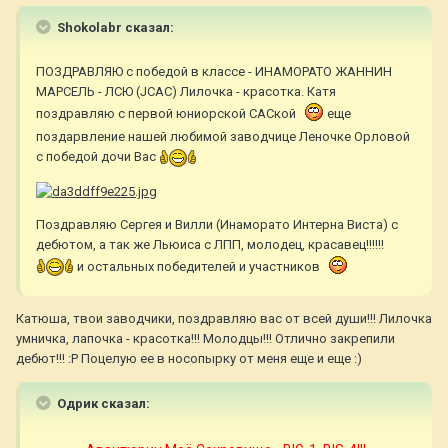
Shokolabr сказал:
ПОЗДРАВЛЯЮ с победой в классе - ИНАМОРАТО ЖАННИН
МАРСЕЛЬ - ЛСЮ (JCAC) Лилочка - красотка. Катя
поздравляю с первой юниорской САСкой
еще
поздарвление нашей любимой заводчице Леночке Орловой
с победой дочи Вас
Поздравляю Сергея и Вилли (Инаморато Интерна Виста) с
дебютом, а так же Льюиса с ЛПП, молодец, красавец!!!!!!
и остальных победителей и участников
Катюша, твои заводчики, поздравляю вас от всей души!!! Лилочка
умничка, лапочка - красотка!!! Молодцы!!! Отлично закрепили
дебют!!! :P Поцелую ее в носопырку от меня еще и еще :)
Одрик сказал: