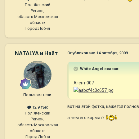
Пол:
Женский
Регион,
область:
Московская
область
Город:
Лобня
NATALYA и Найт
Опубликовано
14 октября, 2009
White Angel сказал:
Агент 007
Пользователи.
вот на этой фотка, кажется полно
12,9 тыс
Пол:
Женский
а чем его кормят?
Регион,
область:
Московская
область
Город:
Лобня