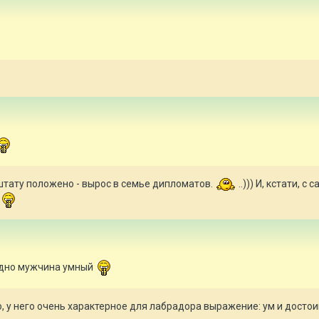
 штату положено - вырос в семье дипломатов.
..))) И, кстати,
идно мужчина умный
, у него очень характерное для лабрадора выражение: ум и достоин