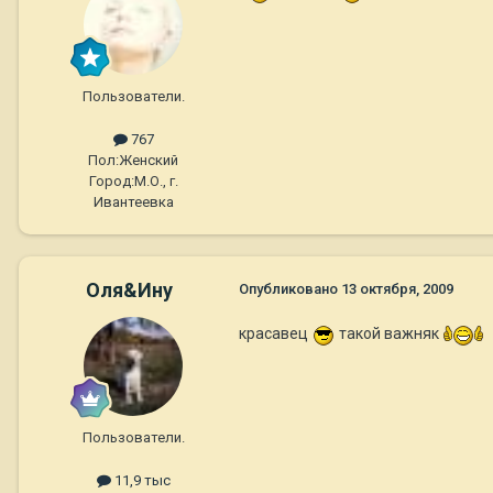
Пользователи.
767
Пол:
Женский
Город:
М.О., г.
Ивантеевка
Оля&Ину
Опубликовано
13 октября, 2009
красавец
такой важняк
Пользователи.
11,9 тыс