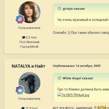
grinya сказал:
Ну очень красивый и солидны
Пользователи.
Спасибо. )) Про таких обычно гов
2,5 тыс
Пол:
Женский
Город:
Minsk
NATALYA и Найт
Опубликовано
14 октября, 2009
White Angel сказал:
Где-то близко должна быть мама
Пользователи.
вот эта фото - шикарная...!!!
н
12,9 тыс