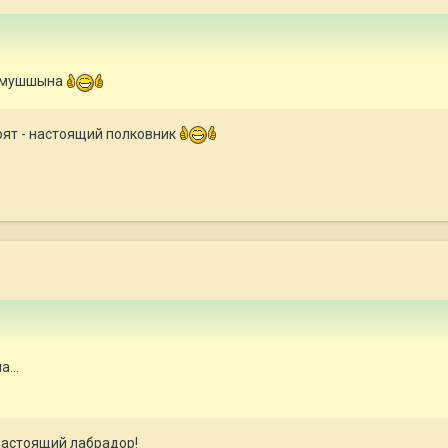
й мушшына
орят - настоящий полковник
...
астоящий лабрадор!