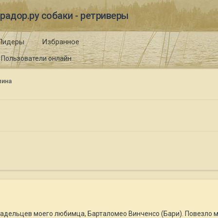
радор.ру собаки - ретриверы
Лидеры
Избранное
Пользователи онлайн
лина
ладельцев моего любимца, Барталомео Винченсо (Бари). Повезло 