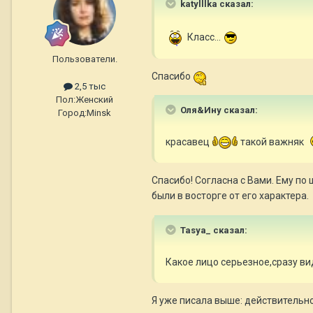
katylllka сказал:
Класс...
Пользователи.
Спасибо
2,5 тыс
Пол:
Женский
Оля&Ину сказал:
Город:
Minsk
красавец
такой важняк
Спасибо! Согласна с Вами. Ему по
были в восторге от его характера.
Tasya_ сказал:
Какое лицо серьезное,сразу в
Я уже писала выше: действительно