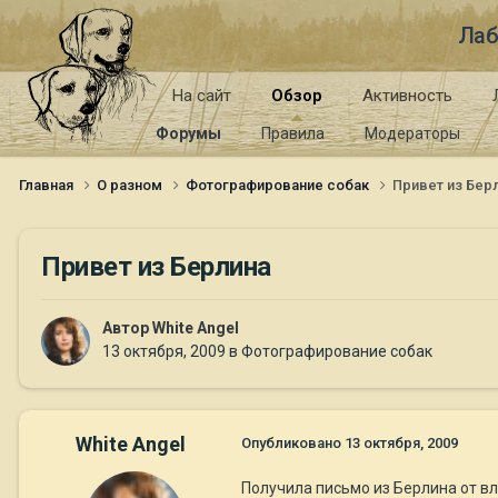
Лаб
На сайт
Обзор
Активность
Форумы
Правила
Модераторы
Главная
О разном
Фотографирование собак
Привет из Бер
Привет из Берлина
Автор
White Angel
13 октября, 2009
в
Фотографирование собак
White Angel
Опубликовано
13 октября, 2009
Получила письмо из Берлина от в