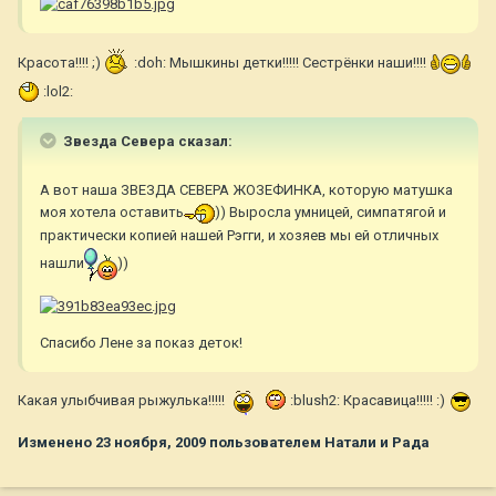
Красота!!!! ;)
:doh: Мышкины детки!!!!! Сестрёнки наши!!!!
:lol2:
Звезда Севера сказал:
А вот наша ЗВЕЗДА СЕВЕРА ЖОЗЕФИНКА, которую матушка
моя хотела оставить
)) Выросла умницей, симпатягой и
практически копией нашей Рэгги, и хозяев мы ей отличных
нашли
))
Спасибо Лене за показ деток!
Какая улыбчивая рыжулька!!!!!
:blush2: Красавица!!!!! :)
Изменено
23 ноября, 2009
пользователем Натали и Рада