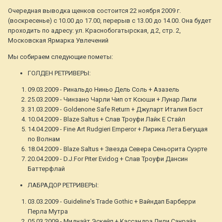
Очередная выводка щенков состоится 22 ноября 2009 г.
(воскресенье) c 10.00 до 17.00, перерыв с 13.00 до 14.00. Она будет
проходить по адресу: ул. Краснобогатырская, д.2, стр. 2,
Московская Ярмарка Увлечений
Мы собираем следующие пометы:
ГОЛДЕН РЕТРИВЕРЫ:
09.03.2009 - Ринальдо Ниньо Дель Соль + Азазель
25.03.2009 - Чинзано Чарли Чип от Ксюши + Лунар Лили
31.03.2009 - Goldenone Safe Return + Джуларт Италия Бэст
10.04.2009 - Blaze Saltus + Слав Троуфи Лайк Е Стайл
14.04.2009 - Fine Art Rudgieri Emperor + Лирика Лета Бегущая
по Волнам
18.04.2009 - Blaze Saltus + Звезда Севера Сеньорита Суэрте
20.04.2009 - D.J.For Piter Evidog + Слав Троуфи Дансин
Баттерфлай
ЛАБРАДОР РЕТРИВЕРЫ:
03.03.2009 - Guideline's Trade Gothic + Вайндап Барберри
Перла Мутра
05.03.2009 - Миднайт Эскейп + Кассандра Лили Санрайз