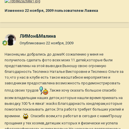
Изменено
22 ноября, 2009
пользователем Лавика
ЛИМон&Малина
Опубликовано
22 ноября, 2009
Наконец мы добрались до дома!К сожалению у меня не
получилось сделать фото всех моих 11 детей,которые были
представлены на этой выводке.Выношу свою огромную
благодарность Тесленко Наталье Викторовне и Тесленко Ольге за
то,что у нас в клубе есть такое масштабное мероприятие и
заводчикам предоставлена возможность продемонстрировать
плод своих трудов
.Также хочу сказать большое спасибо
всем владельцам наших деток,которые нашли время приехать на
выводку.100 %-я явка! :wacko:Благодарнасть хэндлерам,которые
помогали показывать деток.Эта работа требует больших усилий и
времени.
Спасибо всем,кто работал в сегодня с нами!Прошу
прощения у тех хозяев,детишек которых я физически не успела
сфотографировать индивидуально.Но несколько портретиков у