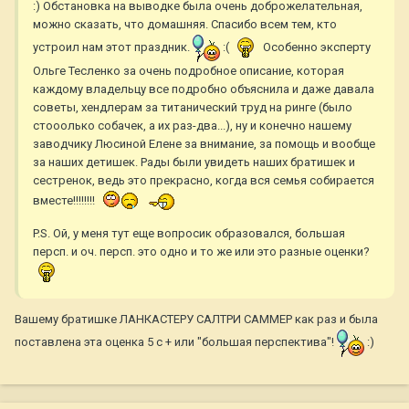
:) Обстановка на выводке была очень доброжелательная,
можно сказать, что домашняя. Спасибо всем тем, кто
устроил нам этот праздник.
:(
Особенно эксперту
Ольге Тесленко за очень подробное описание, которая
каждому владельцу все подробно объяснила и даже давала
советы, хендлерам за титанический труд на ринге (было
стооолько собачек, а их раз-два...), ну и конечно нашему
заводчику Люсиной Елене за внимание, за помощь и вообще
за наших детишек. Рады были увидеть наших братишек и
сестренок, ведь это прекрасно, когда вся семья собирается
вместе!!!!!!!!
P.S. Ой, у меня тут еще вопросик образовался, большая
персп. и оч. персп. это одно и то же или это разные оценки?
Вашему братишке ЛАНКАСТЕРУ САЛТРИ САММЕР как раз и была
поставлена эта оценка 5 с + или "большая перспектива"!
:)