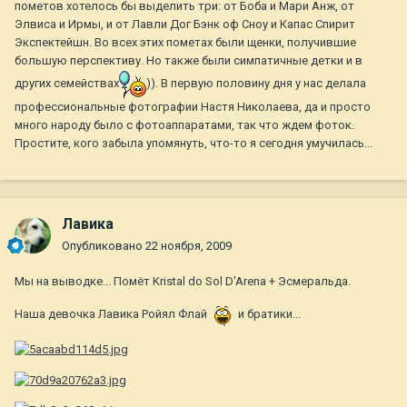
пометов хотелось бы выделить три: от Боба и Мари Анж, от
Элвиса и Ирмы, и от Лавли Дог Бэнк оф Сноу и Капас Спирит
Экспектейшн. Во всех этих пометах были щенки, получившие
большую перспективу. Но также были симпатичные детки и в
других семействах
)). В первую половину дня у нас делала
профессиональные фотографии Настя Николаева, да и просто
много народу было с фотоаппаратами, так что ждем фоток.
Простите, кого забыла упомянуть, что-то я сегодня умучилась...
Лавика
Опубликовано
22 ноября, 2009
Мы на выводке... Помёт Kristal do Sol D'Arena + Эсмеральда.
Наша девочка Лавика Ройял Флай
и братики...