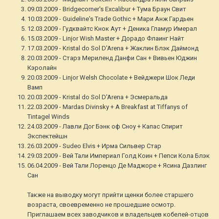
09.03.2009 - Bridgecorner's Excalibur + Тума Браун Свит
10.03.2009 - Guideline's Trade Gothic + Мари Анж Гардьен
12.03.2009 - Гудквайтс Кнок Аут + Деника Гламур Имерал
15.03.2009 - Linjor Wish Master + Дорадо Флаинг Найт
17.03.2009 - Kristal do Sol D'Arena + Жаклин Блэк Даймонд
20.03.2009 - Старз Мериленд Данфи Сан + Вивьен Юджин
Кэролайн
20.03.2009 - Linjor Welsh Chocolate + Вейджери Шок Леди
Вамп
20.03.2009 - Kristal do Sol D'Arena + Эсмеральда
22.03.2009 - Mardas Divinsky + A Breakfast at Tiffanys of
Tintagel Winds
24.03.2009 - Лавли Дог Бэнк оф Сноу + Капас Спирит
Экспектейшн
26.03.2009 - Sudeo Elvis + Ирма Сильвер Стар
29.03.2009 - Вей Тали Империал Голд Коин + Пепси Кола Блэк
06.04.2009 - Вей Тали Лоренцо Де Маджоре + Ясина Дазлинг
Сан
Также на выводку могут прийти щенки более старшего
возраста, своевременно не прошедшие осмотр.
Приглашаем всех заводчиков и владельцев кобелей-отцов