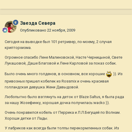
Звезда Севера
Опубликовано
22 ноября, 2009
Сегодня на выводке был 101 ретривер, по-моему, 2 случая
крипторхизма.
Огромное спасибо Лене Малиновской, Насте Черницыной, Свете
Лукашовой, Даше Благовой и Лене Карловой за показ собак.
Было очень много голденов, в основном, все хорошие
)). Из
привозных пришел кобелек из Rossmix и очень красивая
голландская девушка Жени Давыдовой.
Любопытно было взглянуть на деток от Blaze Saltus, я была рада
за нашу Жозефинку, хорошая дочка получилась:wacko:)).
Очень понравился кобель от Перрика и Л.Л.Бегущей по Волнам.
Хороши детки от Лады.
У лабриков как всегда были толпы перекормленных собак. Из