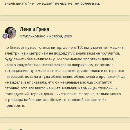
анализы-это "не помешает" не ему, не тем более вам.
Лена и Гриня
Опубликовано
7 ноября, 2009
по близости у нас только питер, до него 150 км. у меня нет машины,
электричка и метро нам не подойдут. с анализами не получится,
буду лечить без анализов- ушки промываю хлоргексидином,
капаю кандибиотик. глазки закапала лакриканом, положила
тетрациклиновую мазь за веки. зарегистрировалась в потеряшке
питерской, подала и туда объявление. объявлений о пропаже нигде
не видела. вет сказала, что он не меньше месяца скитается,
странно, что его никто не ищет. мальчишка умница- спокойный,
покладистый, терпит дома, ничего пока не погрыз, только моего
агрессора побаивается, обходит сторонкой. пытаюсь их
примирить.