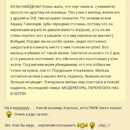
ХОЗЫ НАЙДЕНЫ! Очень жаль, что они такие м...( извините).
просто по-другому не скажешь. Пес у них 2 месяца, взяли его
у друзей в Спб, тем не нужен оказался. По словам хозов
пацану 7 месяцев, зубы передние сточены, потому что он
кирпичами играл( их давали вместо игрушек, а то он им
стены портил, вот и решили, что ему кирпича не хватает).
Вобщем, Лордик им не особо нужен, сидел постоянно
закрытый в комнате, никто с ним толком не гулял. Вот
малыш и убежал от такой жизни. Скитался он всего-то 2 дня,
а то ужасное состояние- это обычное его сосотояние у этих
хозов. Под мягким моим убеждением, что эта собака им
точно не нужна, они от Лордюшки отказались. Малыш
остается на пмж у нашего вета, надеюсь, бывших хозов
больше не увидит. Я искренне желаю ему счастья в в новой(
надеюсь, последней) семье. МОДЕРАТОРЫ, ПЕРЕНЕСИТЕ НАС
В ХЕППИ.
Ну и муууууууу....... Какой кошмар.Хорошо, хоть ПМЖ легко нашел
Очень рады за вас...
ЗЫ. этих бы мууу.....кирпичем покормить
:clap_1: