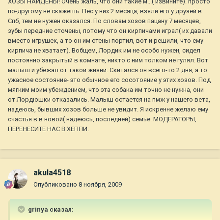
ХОЗЫ НАЙДЕНЫ! Очень жаль, что они такие м...( извините). просто
по-другому не скажешь. Пес у них 2 месяца, взяли его у друзей в
Спб, тем не нужен оказался. По словам хозов пацану 7 месяцев,
зубы передние сточены, потому что он кирпичами играл( их давали
вместо игрушек, а то он им стены портил, вот и решили, что ему
кирпича не хватает). Вобщем, Лордик им не особо нужен, сидел
постоянно закрытый в комнате, никто с ним толком не гулял. Вот
малыш и убежал от такой жизни. Скитался он всего-то 2 дня, а то
ужасное состояние- это обычное его сосотояние у этих хозов. Под
мягким моим убеждением, что эта собака им точно не нужна, они
от Лордюшки отказались. Малыш остается на пмж у нашего вета,
надеюсь, бывших хозов больше не увидит. Я искренне желаю ему
счастья в в новой( надеюсь, последней) семье. МОДЕРАТОРЫ,
ПЕРЕНЕСИТЕ НАС В ХЕППИ.
akula4518
Опубликовано
8 ноября, 2009
grinya сказал: