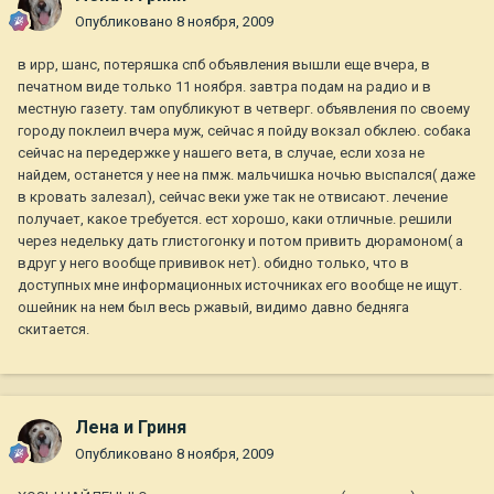
Опубликовано
8 ноября, 2009
в ирр, шанс, потеряшка спб объявления вышли еще вчера, в
печатном виде только 11 ноября. завтра подам на радио и в
местную газету. там опубликуют в четверг. объявления по своему
городу поклеил вчера муж, сейчас я пойду вокзал обклею. собака
сейчас на передержке у нашего вета, в случае, если хоза не
найдем, останется у нее на пмж. мальчишка ночью выспался( даже
в кровать залезал), сейчас веки уже так не отвисают. лечение
получает, какое требуется. ест хорошо, каки отличные. решили
через недельку дать глистогонку и потом привить дюрамоном( а
вдруг у него вообще прививок нет). обидно только, что в
доступных мне информационных источниках его вообще не ищут.
ошейник на нем был весь ржавый, видимо давно бедняга
скитается.
Лена и Гриня
Опубликовано
8 ноября, 2009