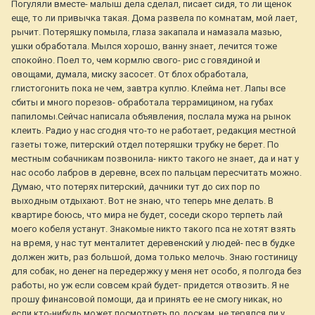
Погуляли вместе- малыш дела сделал, писает сидя, то ли щенок
еще, то ли привычка такая. Дома развела по комнатам, мой лает,
рычит. Потеряшку помыла, глаза закапала и намазала мазью,
ушки обработала. Мылся хорошо, ванну знает, лечится тоже
спокойно. Поел то, чем кормлю свого- рис с говядиной и
овощами, думала, миску засосет. От блох обработала,
глистогонить пока не чем, завтра куплю. Клейма нет. Лапы все
сбиты и много порезов- обработала террамицином, на губах
папиломы.Сейчас написала объявления, послала мужа на рынок
клеить. Радио у нас сгодня что-то не работает, редакция местной
газеты тоже, питерский отдел потеряшки трубку не берет. По
местным собачникам позвонила- никто такого не знает, да и нат у
нас особо лабров в деревне, всех по пальцам пересчитать можно.
Думаю, что потерях питерский, дачники тут до сих пор по
выходным отдыхают. Вот не знаю, что теперь мне делать. В
квартире боюсь, что мира не будет, соседи скоро терпеть лай
моего кобеля устанут. Знакомые никто такого пса не хотят взять
на время, у нас тут менталитет деревенский у людей- пес в будке
должен жить, раз большой, дома только мелочь. Знаю гостиницу
для собак, но денег на передержку у меня нет особо, я полгода без
работы, но уж если совсем край будет- придется отвозить. Я не
прошу финансовой помощи, да и принять ее не смогу никак, но
если кто-нибудь может посмотреть по доскам, не терялся ли у