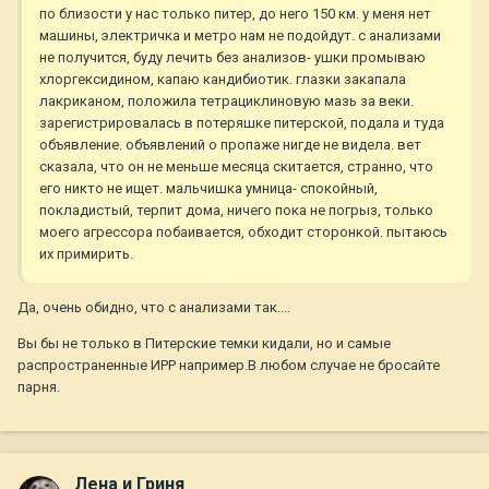
по близости у нас только питер, до него 150 км. у меня нет
машины, электричка и метро нам не подойдут. с анализами
не получится, буду лечить без анализов- ушки промываю
хлоргексидином, капаю кандибиотик. глазки закапала
лакриканом, положила тетрациклиновую мазь за веки.
зарегистрировалась в потеряшке питерской, подала и туда
объявление. объявлений о пропаже нигде не видела. вет
сказала, что он не меньше месяца скитается, странно, что
его никто не ищет. мальчишка умница- спокойный,
покладистый, терпит дома, ничего пока не погрыз, только
моего агрессора побаивается, обходит сторонкой. пытаюсь
их примирить.
Да, очень обидно, что с анализами так....
Вы бы не только в Питерские темки кидали, но и самые
распространенные ИРР например.В любом случае не бросайте
парня.
Лена и Гриня