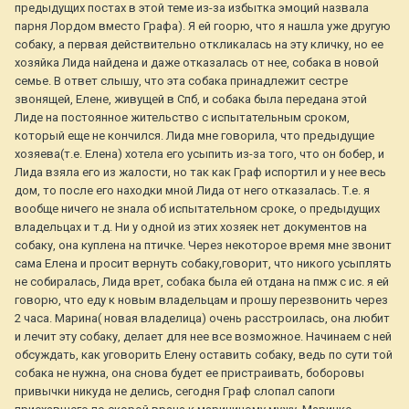
предыдущих постах в этой теме из-за избытка эмоций назвала
парня Лордом вместо Графа). Я ей гоорю, что я нашла уже другую
собаку, а первая действительно откликалась на эту кличку, но ее
хозяйка Лида найдена и даже отказалась от нее, собака в новой
семье. В ответ слышу, что эта собака принадлежит сестре
звонящей, Елене, живущей в Спб, и собака была передана этой
Лиде на постоянное жительство с испытательным сроком,
который еще не кончился. Лида мне говорила, что предыдущие
хозяева(т.е. Елена) хотела его усыпить из-за того, что он бобер, и
Лида взяла его из жалости, но так как Граф испортил и у нее весь
дом, то после его находки мной Лида от него отказалась. Т.е. я
вообще ничего не знала об испытательном сроке, о предыдущих
владельцах и т.д. Ни у одной из этих хозяек нет документов на
собаку, она куплена на птичке. Через некоторое время мне звонит
сама Елена и просит вернуть собаку,говорит, что никого усыплять
не собиралась, Лида врет, собака была ей отдана на пмж с ис. я ей
говорю, что еду к новым владельцам и прошу перезвонить через
2 часа. Марина( новая владелица) очень расстроилась, она любит
и лечит эту собаку, делает для нее все возможное. Начинаем с ней
обсуждать, как уговорить Елену оставить собаку, ведь по сути той
собака не нужна, она снова будет ее пристраивать, боборовы
привычки никуда не делись, сегодня Граф слопал сапоги