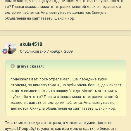
сомневаюсь, что пацану 3 года. Может мог сточить зубки обо что-
то? Глазки сказала мазать тетрациклиновой мазью, подавать от
аллергии таблетки. Анализы у нас не делаются. Скинула
объявления на сайт газеты шанс и ирр.
akula4518
Опубликовано
7 ноября, 2009
grinya сказал:
приезжала вет, посмотрела малыша. передние зубки
сточены, по ним ему года 3 , но зубы очень белые, да и писает
сидя- я сомневаюсь, что пацану 3 года. Может мог сточить
зубки обо что-то? Глазки сказала мазать тетрациклиновой
мазью, подавать от аллергии таблетки. Анализы у нас не
делаются. Скинула объявления на сайт газеты шанс и ирр.
Писать может сидя и от страха, а может и не умеет (хотя не
думаю).Попробуйте узнать, как вам можно сдать по близости