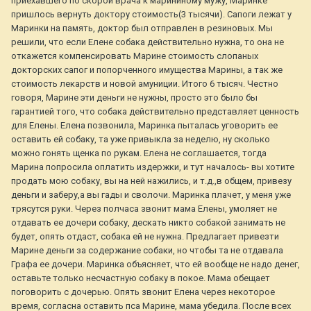
приехавшего по скорой врача к марининому мужу, Маринке
пришлось вернуть доктору стоимость(3 тысячи). Сапоги лежат у
Маринки на память, доктор был отправлен в резиновых. Мы
решили, что если Елене собака действительно нужна, то она не
откажется компенсировать Марине стоимость слопаных
докторских сапог и попорченного имущества Марины, а так же
стоимость лекарств и новой амуниции. Итого 6 тысяч. Честно
говоря, Марине эти деньги не нужны, просто это было бы
гарантией того, что собака действительно представляет ценность
для Елены. Елена позвонила, Маринка пыталась уговорить ее
оставить ей собаку, та уже привыкла за неделю, ну сколько
можно гонять щенка по рукам. Елена не соглашается, тогда
Марина попросила оплатить издержки, и тут началось- вы хотите
продать мою собаку, вы на ней нажились, и т.д.,в общем, привезу
деньги и заберу,а вы гады и сволочи. Маринка плачет, у меня уже
трясутся руки. Через полчаса звонит мама Елены, умоляет не
отдавать ее дочери собаку, дескать никто собакой занимать не
будет, опять отдаст, собака ей не нужна. Предлагает привезти
Марине деньги за содержание собаки, но чтобы та не отдавала
Графа ее дочери. Маринка объясняет, что ей вообще не надо денег,
оставьте только несчастную собаку в покое. Мама обещает
поговорить с дочерью. Опять звонит Елена через некоторое
время, согласна оставить пса Марине, мама убедила. После всех