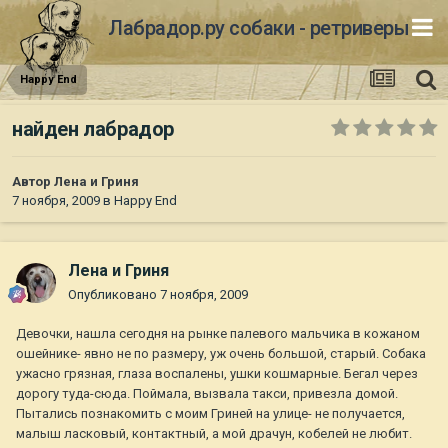
Лабрадор.ру собаки - ретриверы
Happy End
найден лабрадор
Автор
Лена и Гриня
7 ноября, 2009
в
Happy End
Лена и Гриня
Опубликовано
7 ноября, 2009
Девочки, нашла сегодня на рынке палевого мальчика в кожаном
ошейнике- явно не по размеру, уж очень большой, старый. Собака
ужасно грязная, глаза воспалены, ушки кошмарные. Бегал через
дорогу туда-сюда. Поймала, вызвала такси, привезла домой.
Пытались познакомить с моим Гриней на улице- не получается,
малыш ласковый, контактный, а мой драчун, кобелей не любит.