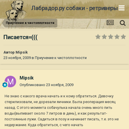
Лабрадор.ру собаки - ретриверы
Приучение к чистоплотности
Писается=(((
Автор
Mipsik
23 ноября, 2009
в
Приучение к чистоплотности
Mipsik
Опубликовано
23 ноября, 2009
Не знаю с какого врача начать и к кому обратиться. Девочку
стерилизовали, не дорезали яичники. Была реоперация месяц
назад. С этого момента собачулька начала очень много пить
воды(выпивает около 7 литров в день), и как результат-
постоянные лужи. Садиться в позу и начинает писать, т.е. это не
недержание. Куда обратиться, с чего начать