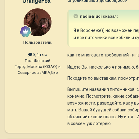
OrangeFox
Опубликовано
3 декабря, 2009
nadia&luci сказал:
Я в Воронеже)) но возможен пе
и все питомники все кобкли и су
Пользователи.
как-то многовато требований - и 
8,4 тыс
Пол:
Женский
Город:
Москва (ЮЗАО) и
Ищете Вы, насколько я понимаю, бе
Северное заМКАДье
Походите по выставкам, посмотрит
Выпишите названия питомников, с
конечно. Посмотрите, какие собаки
возможности, разведайте, как у 
мать Вашей будущей собаки собир
объясняйте свои планы. Ну и т.д..
в совсем уж лотерею...