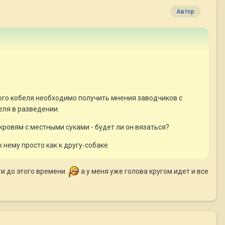
Автор
ного кобеля необходимо получить мнения заводчиков с
еля в разведении.
о кровям с местными суками - будет ли он вязаться?
 нему просто как к другу-собаке.
ти до этого времени
а у меня уже голова кругом идет и все