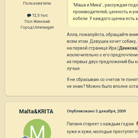
Пользователи.
'Маша и Мика' , рассуждая под
производителей, ценность и ун
12,5 тыс
кобели. У каждого щенка есть 
Пол:
Женский
Город:
Unteraegeri
Алла, пожалуйста, обращайте вни
всем этом. Девушка хочет собаку,
на первой странице Ира (
Дениска
исключительно о его предпочтения
из первых двух предложений Вы как
лучше.
Я не сбрасываю со счетов те понят
не знаю? Можно было вполне остан
Malta&KRITA
Опубликовано
3 декабря, 2009
Папаня стареет с каждым годом
хуже и хуже, молодые преступят п