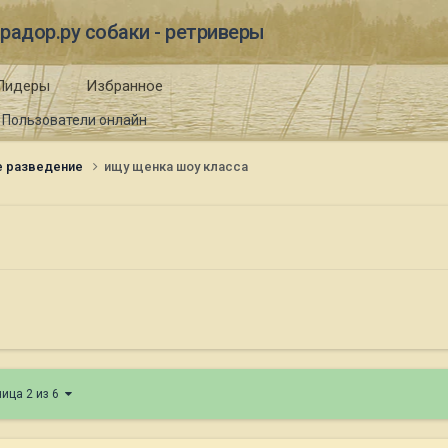
радор.ру собаки - ретриверы
Лидеры
Избранное
Пользователи онлайн
е разведение
ищу щенка шоу класса
ница 2 из 6