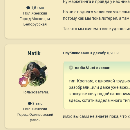
Ну маркетинга и правда у нас ника
1,8 тыс
Но ни от одного человека уже слыш
Пол:
Женский
потому как мы пока лотерея, а там
Город:
Москва, м.
Белорусская
Так что мы живем в свое удоволь
Natik
Опубликовано
3 декабря, 2009
nadia&luci сказал:
тип: Крепкие, с широкой грудью
разобрали...или даже уже всех.
Пользователи.
к покупке хочу подойти повнимат
здесь, кстати видела много тип
3 тыс
Пол:
Женский
Город:
Одинцовский
имхо вы сами не знаете пока, что 
район