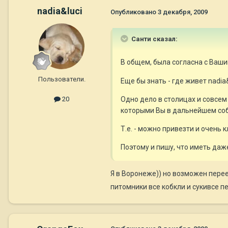
nadia&luci
Опубликовано
3 декабря, 2009
Санти сказал:
В общем, была согласна с Ваши
Пользователи.
Еще бы знать - где живет nadia&
Одно дело в столицах и совсем
20
которыми Вы в дальнейшем соби
Т.е. - можно привезти и очень 
Поэтому и пишу, что иметь даже
Я в Воронеже)) но возможен перее
питомники все кобкли и сукивсе пе