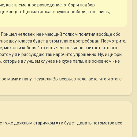
ие, как племенное разведение, отбор и подбор
е концов. Щенков рожают суки от кобеля, а не, лишь,
а. Пришел человек, не имеющий толком понятия вообще обо
енок шоу-класса будет в этом плане востребован. Посмотрите,
е, можно и кобеля.." то есть человек явно считает, что это
поэтому я и рассуждаю так нарочито упрощенно. Ну, и цифры
 которые в лучшем случае не хуже папы, а в основном - не
ро маму и папу. Неужели Вы всерьез полагаете, что я этого
нет уже дряхлым старичком =) и будет давать потомство все