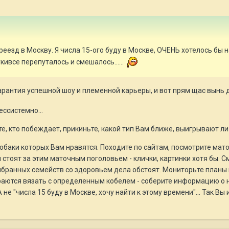
реезд в Москву. Я числа 15-ого буду в Москве, ОЧЕНЬ хотелось бы 
кивсе перепуталось и смешалось......
гарантия успешной шоу и племенной карьеры, и вот прям щас вынь д
ссистемно...
е, кто побеждает, прикиньте, какой тип Вам ближе, выигрывают ли 
обаки которых Вам нравятся. Походите по сайтам, посмотрите мат
 стоят за этим маточным поголовьем - клички, картинки хотя бы. См
выбранных семейств со здоровьем дела обстоят. Мониторьте планы
аются вязать с определенным кобелем - соберите информацию о не
. А не "числа 15 буду в Москве, хочу найти к этому времени"... Так