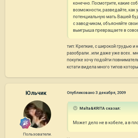
конечно. Посмотрите, какие соб
возможности, разведайте, как 
потенциальную мать Вашей буд
с заводчиком, объясняйте свои п
выигрыша превращаете в совсе
тип: Крепкие, с широкой грудью и 
разобрали...или даже уже всех.. м
покупке хочу подойти повнимательне
кстати видела много типов которые
Юльчик
Опубликовано
3 декабря, 2009
Malta&KRITA сказал:
Может дело не в кобеле, а в п
Пользователи.