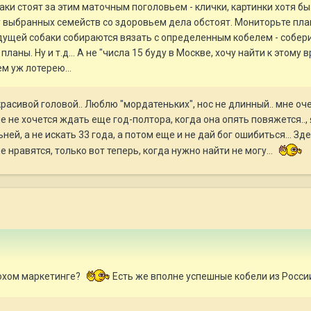
аки стоят за этим маточным поголовьем - клички, картинки хотя бы.
у выбранных семейств со здоровьем дела обстоят. Мониторьте пл
ущей собаки собираются вязать с определенным кобелем - соберит
ланы. Ну и т.д... А не "числа 15 буду в Москве, хочу найти к этому 
м уж лотерею...
красивой головой.. Люблю "мордатеньких", нос не длинный.. мне оч
не не хочется ждать еще год-полтора, когда она опять повяжется..,
й, а не искать 33 года, а потом еще и не дай бог ошибиться... Здес
 нравятся, только вот теперь, когда нужно найти не могу...
лохом маркетинге?
Есть же вполне успешные кобели из Росси