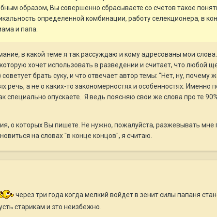
обным образом, Вы совершенно сбрасываете со счетов такое понят
икальность определенной комбинации, работу селекционера, в конц
мама и папа.
мание, в какой теме я так рассуждаю и кому адресованы мои слов
 которую хочет использовать в разведении и считает, что любой щ
) советует брать суку, и что отвечает автор темы: "Нет, ну, почему ж
х речь, а не о каких-то закономерностях и особенностях. Именно 
 специально опускаете.. Я ведь поясняю свои же слова про те 90%,
ия, о которых Вы пишете. Не нужно, пожалуйста, разжевывать мне п
овиться на словах "в конце концов", я считаю.
через три года когда мелкий войдет в зенит силы папаня ста
усть старикам и это неизбежно.