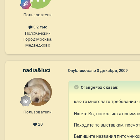
Пользователи.
3,2 тыс
Пол:
Женский
Город:
Москва.
Медведково
nadia&luci
Опубликовано
3 декабря, 2009
OrangeFox сказал:
как-то многовато требований - 
Пользователи.
Ищете Вы, насколько я понимаю,
20
Походите по выставкам, посмот
Выпишите названия питомников,