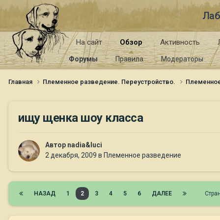
Лаб
На сайт
Обзор
Активность
Форумы
Правила
Модераторы
Главная
Племенное разведение. Переустройство.
Племенно
ищу щенка шоу класса
Автор
nadia&luci
2 декабря, 2009
в
Племенное разведение
НАЗАД
1
2
3
4
5
6
ДАЛЕЕ
Стра