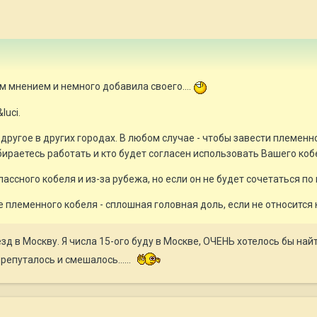
м мнением и немного добавила своего....
luci.
 другое в других городах. В любом случае - чтобы завести племен
раетесь работать и кто будет согласен использовать Вашего коб
классного кобеля и из-за рубежа, но если он не будет сочетаться п
 племенного кобеля - сплошная головная доль, если не относится к
зд в Москву. Я числа 15-ого буду в Москве, ОЧЕНЬ хотелось бы най
репуталось и смешалось......