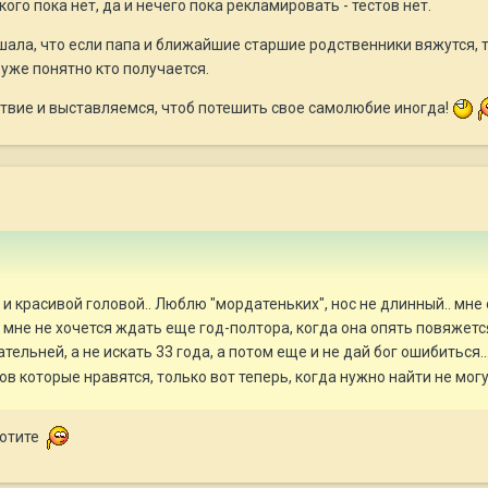
кого пока нет, да и нечего пока рекламировать - тестов нет.
ала, что если папа и ближайшие старшие родственники вяжутся, то 
 уже понятно кто получается.
ствие и выставляемся, чтоб потешить свое самолюбие иногда!
 и красивой головой.. Люблю "мордатеньких", нос не длинный.. мне
. мне не хочется ждать еще год-полтора, когда она опять повяжется
ельней, а не искать 33 года, а потом еще и не дай бог ошибиться...
ов которые нравятся, только вот теперь, когда нужно найти не могу.
хотите