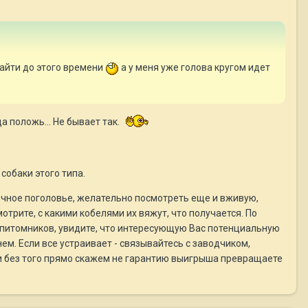
найти до этого времени
а у меня уже голова кругом идет
а положь... Не бывает так.
собаки этого типа.
очное поголовье, желательно посмотреть еще и вживую,
отрите, с какими кобелями их вяжут, что получается. По
 питомников, увидите, что интересующую Вас потенциальную
м. Если все устраивает - связывайтесь с заводчиком,
 Вы и без того прямо скажем не гарантию выигрыша превращаете