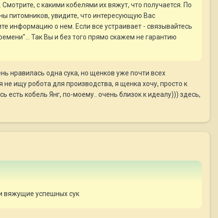
 Смотрите, с какими кобелями их вяжут, что получается. По
аны питомников, увидите, что интересующую Вас
е информацию о нем. Если все устраивает - связывайтесь
времени"... Так Вы и без того прямо скажем не гарантию
ень нравилась одна сука, но щенков уже почти всех
 я не ищу робота для производства, я щенка хочу, просто к
ь есть кобель Янг, по-моему.. очень близок к идеалу))) здесь,
и вяжущие успешных сук