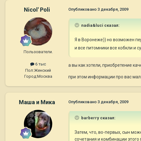
Nicol' Poli
Опубликовано
3 декабря, 2009
nadia&luci сказал:
Я в Воронеже)) но возможен пе
и все питомники все кобкли и су
Пользователи.
6 тыс
а вы как хотели, приобретение ка
Пол:
Женский
Город:
Москва
при этом информации про вас мало
Маша и Мика
Опубликовано
3 декабря, 2009
barberry сказал:
Затем, что, во-первых, сын мож
сочетания и комбинации этого 