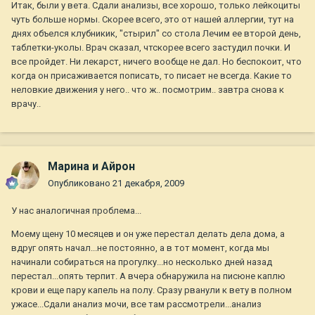
Итак, были у вета. Сдали анализы, все хорошо, только лейкоциты
чуть больше нормы. Скорее всего, это от нашей аллергии, тут на
днях объелся клубникик, "стырил" со стола Лечим ее второй день,
таблетки-уколы. Врач сказал, чтскорее всего застудил почки. И
все пройдет. Ни лекарст, ничего вообще не дал. Но беспокоит, что
когда он присаживается пописать, то писает не всегда. Какие то
неловкие движения у него.. что ж.. посмотрим.. завтра снова к
врачу..
Марина и Айрон
Опубликовано
21 декабря, 2009
У нас аналогичная проблема...
Моему щену 10 месяцев и он уже перестал делать дела дома, а
вдруг опять начал...не постоянно, а в тот момент, когда мы
начинали собираться на прогулку...но несколько дней назад
перестал...опять терпит. А вчера обнаружила на писюне каплю
крови и еще пару капель на полу. Сразу рванули к вету в полном
ужасе...Сдали анализ мочи, все там рассмотрели...анализ