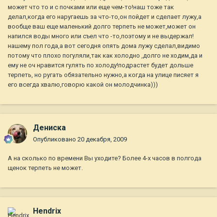
может что то и с почками или еще чем-то!наш тоже так
делал,когда его наругаешь за что-то,он пойдет и сделает лужу,а
вообще ваш еще маленький долго терпеть не может,может он
напился воды много или съел что -то,поэтому и не выдержал!
нашему пол года,а вот сегодня опять дома лужу сделал,видимо
потому что плохо погуляли,так как холодно ,долго не ходим,да и
ему не оч нравится гулять по холоду!подрастет будет дольше
терпеть, но ругать обязательно нужно,а когда на улице писяет я
его всегда хвалю,говорю какой он молодчинка)))
Дениска
Опубликовано
20 декабря, 2009
А на сколько по времени Вы уходите? Более 4-х часов в полгода
щенок терпеть не может.
Hendrix