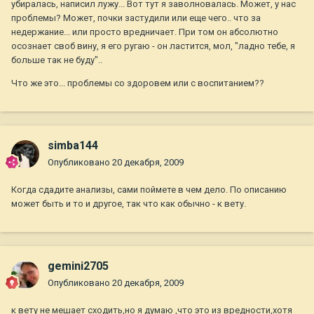
убиралась, написил лужу... Вот тут я заволновалась. Может, у нас
проблемы? Может, почки застудили или еще чего.. что за
недержание... или просто вредничает. При том он абсолютно
осознает своб вину, я его ругаю - он ластится, мол, "ладно тебе, я
больше так не буду"..
Что же это... проблемы со здоровем или с воспитанием??
simba144
Опубликовано
20 декабря, 2009
Когда сдадите анализы, сами поймете в чем дело. По описанию
может быть и то и другое, так что как обычно - к вету.
gemini2705
Опубликовано
20 декабря, 2009
к вету не мешает сходить,но я думаю ,что это из вредности,хотя