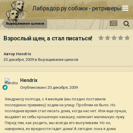
Лабрадор.ру собаки - ретриверы
Выращивание щенков
Взрослый щен, а стал писаться!
Автор
Hendrix
20 декабря, 2009
в
Выращивание щенков
Hendrix
Опубликовано
20 декабря, 2009
Хендриксу полгода, с 4 месяцев (мы поздно поставили
последнюю прививку) ходим на улицу. Проблем не было. Но
псоледнее время стал писать дома, когда нас нет. Или еще лучше,
выдавит из себы крошечную какашку, написает маленькую лужу.
Перед тем, как уходить, мы всегда его выгуливаем. Но он,
наверняка, из вредности гадит дома! А сегодня. пока я дома