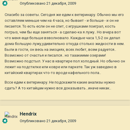
Опубликовано
21 декабря, 2009
Спасибо за советы. Сегодня же едем к ветеринару. Обычно мы его
оставляем меньше чем на 4 часа, но бывает - и больше - и он не
писается. То есть если он не спит, с игрушками поиграл, кость
погрыз, чем бы еще заняться - а сделаю-ка я лужу.. Но вчера вот
что меня еще больше взволновало. Каждые часа 1,5-2 он делал
дома большую лужу,удивительно откуда столько жидкости в нем.
Были в гости, он весь на эмоциях, всех любит, всем радуется..
Возможно от счастья и писался.. но тааакиими озерами!
Возможно подстыл. У нас в квартире пол холодный. Но обычно он
лежит на подстилке или ковре или паркете. Так уж заведено в
китайский квартирах что-то вроде кафельного пола..
Вссе едем к ветеринару. Не подскажите какие анализы нужно
сдать? А то китайцам нужно все доказывать...иначе никак..
Hendrix
Опубликовано
21 декабря, 2009