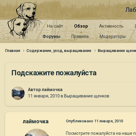
Лаб
На сайт
Обзор
Активность
Форумы
Правила
Модераторы
Главная
Содержание, уход, выращивание
Выращивание щен
Подскажите пожалуйста
Автор
лаймочка
11 января, 2010
в
Выращивание щенков
лаймочка
Опубликовано
11 января, 2010
Посмотрите пожалуйста на наше пр