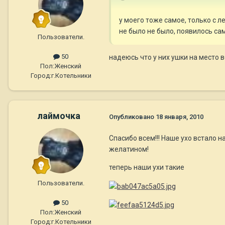
у моего тоже самое, только с л
не было не было, появилось са
Пользователи.
50
надеюсь что у них ушки на место 
Пол:
Женский
Город:
г.Котельники
лаймочка
Опубликовано
18 января, 2010
Спасибо всем!!! Наше ухо встало н
желатином!
теперь наши ухи такие
Пользователи.
50
Пол:
Женский
Город:
г.Котельники