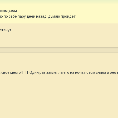
евым ухом.
мо по себе пару дней назад, думаю пройдет
встанут
а свое место!ТТТ.Один раз заклеяла его на ночь,потом сняла и оно