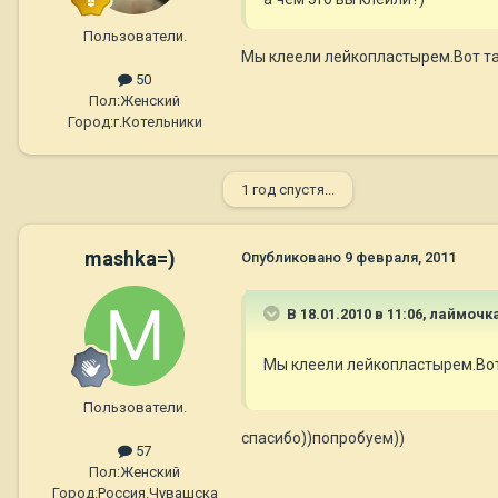
Пользователи.
Мы клеели лейкопластырем.Вот т
50
Пол:
Женский
Город:
г.Котельники
1 год спустя...
mashka=)
Опубликовано
9 февраля, 2011
В 18.01.2010 в 11:06, лаймочк
Мы клеели лейкопластырем.Во
Пользователи.
спасибо))попробуем))
57
Пол:
Женский
Город:
Россия.Чувашска