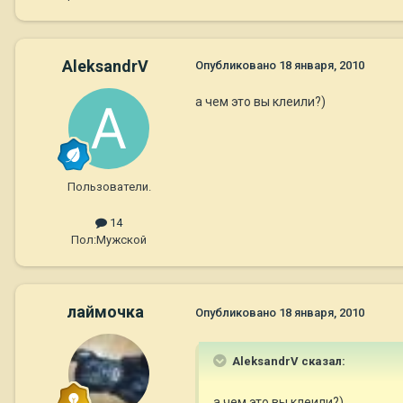
AleksandrV
Опубликовано
18 января, 2010
а чем это вы клеили?)
Пользователи.
14
Пол:
Мужской
лаймочка
Опубликовано
18 января, 2010
AleksandrV сказал:
а чем это вы клеили?)