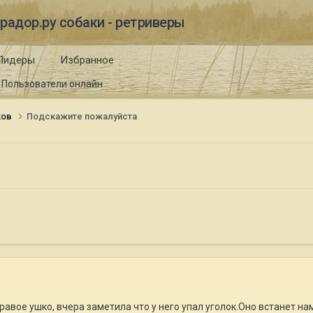
радор.ру собаки - ретриверы
Лидеры
Избранное
Пользователи онлайн
ков
Подскажите пожалуйста
авое ушко, вчера заметила что у него упал уголок.Оно встанет нам