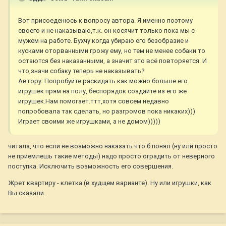
Вот присоеденюсь к вопросу автора. Я именно поэтому
своего и не наказываю,т.к. он косячит только пока мы с
мужем на работе. Бухчу когда убираю его безобразие и
кусками оторванными грожу ему, но тем не менее собаки то
остаются без наказанными, а значит это всё повторяется. И
что,значи собаку теперь не наказывать?
Автору: Попробуйте раскидать как можно больше его
игрушек прям на полу, беспорядок создайте из его же
игрушек.Нам помогает.ттт,хотя совсем недавно
попробовала так сделать, но разгромов пока никаких)))
Играет своими же игрушками, а не домом)))))
читала, что если не возможно наказать что б понял (ну или просто
не приемлешь такие методы) надо просто оградить от неверного
поступка. Исключить возможность его совершения.
Жрет квартиру - клетка (в худщем варианте). Ну или игрушки, как
Вы сказали.