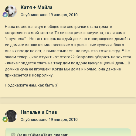
Катя + Майла
Опубликовано
19 января, 2010
Наша после каникул в обществе сестрички стала грызть
ковролин в своей клетке. То ли сестричка приучила, то ли сама
"поумнела"... Но вот теперь каждый день по возвращении домой в
ее домике валяются малюсенькие отгрызанные кусочки, благо
она их вроде не ест, а выплевывает - но ведь это тоже не гуд..!! Не
знаем теперь, как отучить от этого?? Ковролин убирать не хочется
- иначе придется спать на твердом поддоне щенуле целый день... В
домике куча ее игрушек!! Когда мы дома и ночью, она даже не
прикасается к ковролину.
Подскажите нам, как быть :(
Наталья и Стив
Опубликовано
19 января, 2010
Эдди+Сёма=Таня сказал: