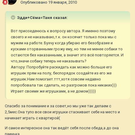
Опубликовано
19 января, 2010
Эдди+Сёма=Таня сказал:
Вот присоеденюсь к вопросу автора. Я именно поэтому
своего и не наказываю,т.к. он косячит только пока мы с
мужем на работе. Бухчу когда убираю его безобразие и
кусками оторванными грожу ему, но тем не менее собаки то
остаются без наказанными, а значит это всё повторяется. И
что,значи собаку теперь не наказывать?
Автору: Попробуйте раскидать как можно больше его
игрушек прям на полу, беспорядок создайте из его же
игрушек.Нам помогает.ттт,хотя совсем недавно
попробовала так сделать, но разгромов пока никаких)))
Играет своими же игрушками, а не домом)))))
Спасибо за понимание и за совет,но мы уже так делаем с
2,5мес.Она тупо все свои игрушки стаскивает себе на место и
начинает играть с квартирой(
И самое интересное она так ведёт себя после обеда,а до она
паинька.