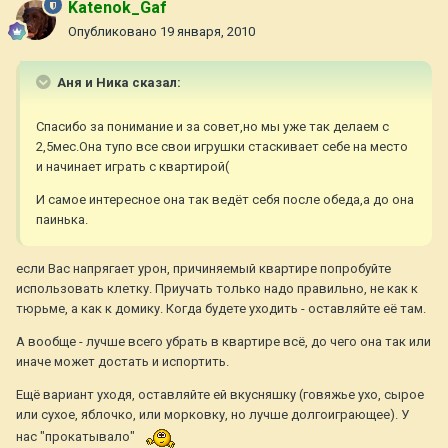
Katenok_Gaf
Опубликовано
19 января, 2010
Аня и Ника сказал:
Спасибо за понимание и за совет,но мы уже так делаем с
2,5мес.Она тупо все свои игрушки стаскивает себе на место
и начинает играть с квартирой(
И самое интересное она так ведёт себя после обеда,а до она
паинька.
если Вас напрягает урон, причиняемый квартире попробуйте
использовать клетку. Приучать только надо правильно, не как к
тюрьме, а как к домику. Когда будете уходить - оставляйте её там.
А вообще - лучше всего убрать в квартире всё, до чего она так или
иначе может достать и испортить.
Ещё вариант уходя, оставляйте ей вкусняшку (говяжье ухо, сырое
или сухое, яблочко, или морковку, но лучше долгоиграющее). У
нас "прокатывало"