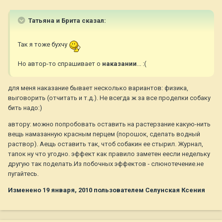
Татьяна и Брита сказал:
Так я тоже бухчу
Но автор-то спрашивает о
наказании
... :(
для меня наказание бывает несколько вариантов: физика,
выговорить (отчитать и т.д.). Не всегда ж за все проделки собаку
бить надо:)
автору: можно попробовать оставить на растерзание какую-нить
вещь намазанную красным перцем (порошок, сделать водный
раствор). Аещь оставить так, чтоб собакин ее стырил. Журнал,
тапок ну что угодно. эффект как правило заметен еесли недельку
другую так поделать.Из побочных эффектов - слюнотечение.не
пугайтесь.
Изменено
19 января, 2010
пользователем Селунская Ксения