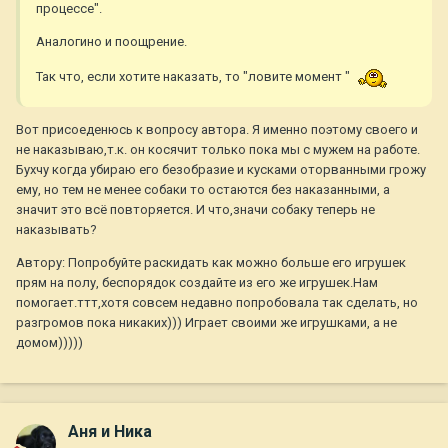
процессе".
Аналогино и поощрение.
Так что, если хотите наказать, то "ловите момент "
Вот присоеденюсь к вопросу автора. Я именно поэтому своего и
не наказываю,т.к. он косячит только пока мы с мужем на работе.
Бухчу когда убираю его безобразие и кусками оторванными грожу
ему, но тем не менее собаки то остаются без наказанными, а
значит это всё повторяется. И что,значи собаку теперь не
наказывать?
Автору: Попробуйте раскидать как можно больше его игрушек
прям на полу, беспорядок создайте из его же игрушек.Нам
помогает.ттт,хотя совсем недавно попробовала так сделать, но
разгромов пока никаких))) Играет своими же игрушками, а не
домом)))))
Аня и Ника