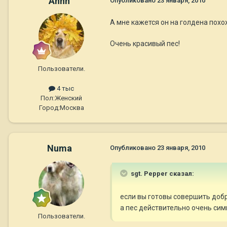
Annn
Опубликовано
23 января, 2010
А мне кажется он на голдена похо
Очень красивый пес!
Пользователи.
4 тыс
Пол:
Женский
Город:
Москва
Numa
Опубликовано
23 января, 2010
sgt. Pepper сказал:
если вы готовы совершить добро
а пес действительно очень сим
Пользователи.