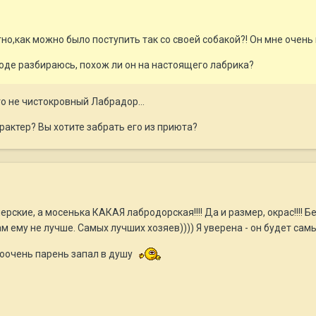
тно,как можно было поступить так со своей собакой?! Он мне очень
роде разбираюсь, похож ли он на настоящего лабрика?
то не чистокровный Лабрадор...
рактер? Вы хотите забрать его из приюта?
ерские, а мосенька КАКАЯ лабродорская!!!! Да и размер, окрас!!!! Б
 и там ему не лучше. Самых лучших хозяев)))) Я уверена - он будет
оооочень парень запал в душу