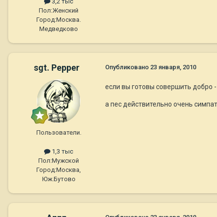
3,2 тыс
Пол:
Женский
Город:
Москва.
Медведково
sgt. Pepper
Опубликовано
23 января, 2010
если вы готовы совершить добро - 
а пес действительно очень симпат
Пользователи.
1,3 тыс
Пол:
Мужской
Город:
Москва,
Юж.Бутово