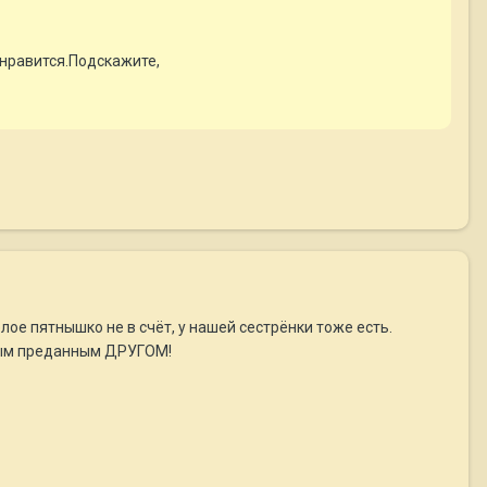
 нравится.Подскажите,
елое пятнышко не в счёт, у нашей сестрёнки тоже есть.
 самым преданным ДРУГОМ!