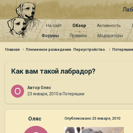
Лаб
На сайт
Обзор
Активность
Форумы
Правила
Модераторы
Главная
Племенное разведение. Переустройство.
Потеряшк
Как вам такой лабрадор?
Автор
Оляс
23 января, 2010
в
Потеряшки
Оляс
Опубликовано
23 января, 2010