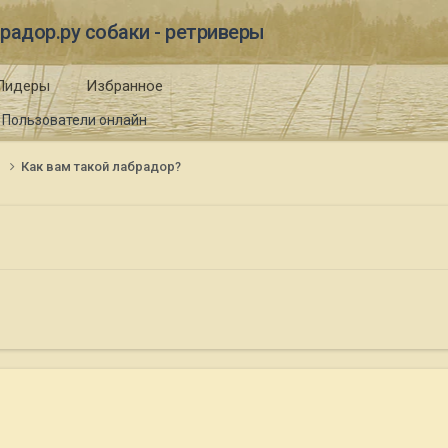
радор.ру собаки - ретриверы
Лидеры
Избранное
Пользователи онлайн
и
Как вам такой лабрадор?