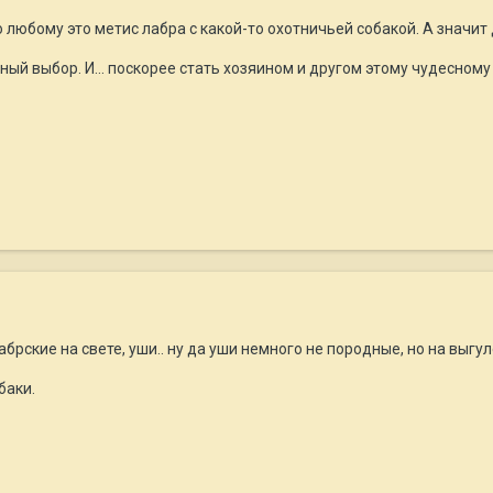
по любому это метис лабра с какой-то охотничьей собакой. А значи
ый выбор. И... поскорее стать хозяином и другом этому чудесному 
рские на свете, уши.. ну да уши немного не породные, но на выгул
баки.