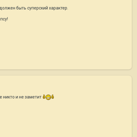
т должен быть суперский характер.
псу!
е никто и не заметит