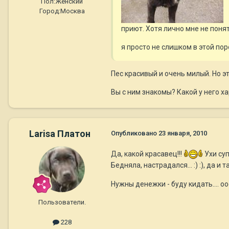
Пол:
Женский
Город:
Москва
приют. Хотя лично мне не поня
я просто не слишком в этой по
Пес красивый и очень милый. Но э
Вы с ним знакомы? Какой у него ха
Larisa Платон
Опубликовано
23 января, 2010
Да, какой красавец!!!
Ухи суп
Бедняла, настрадался... :) :), да
Нужны денежки - буду кидать.... 
Пользователи.
228