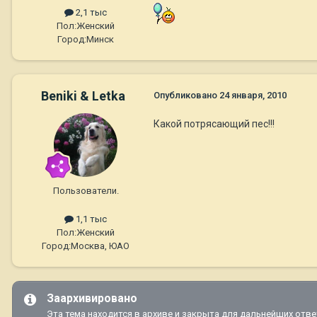
2,1 тыс
Пол:
Женский
Город:
Минск
Beniki & Letka
Опубликовано
24 января, 2010
Какой потрясающий пес!!!
Пользователи.
1,1 тыс
Пол:
Женский
Город:
Москва, ЮАО
Заархивировано
Эта тема находится в архиве и закрыта для дальнейших отве