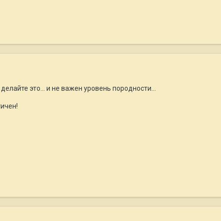
делайте это... и не важен уровень породности...
ичен!