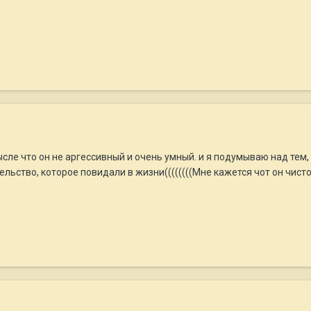
сле что он не аргессивный и очень умный. и я подумываю над тем, 
ельство, которое повидали в жизни((((((((Мне кажется чот он чисто