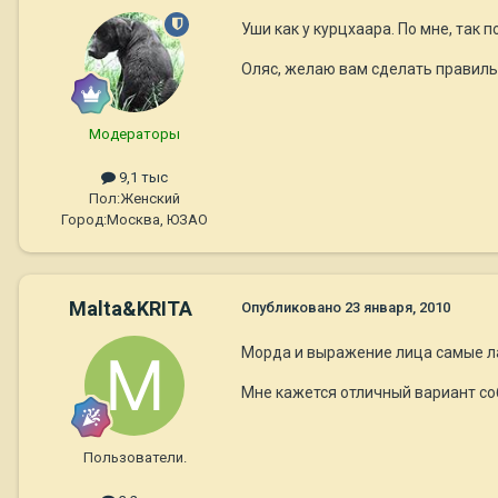
Уши как у курцхаара. По мне, так 
Оляс, желаю вам сделать правильн
Модераторы
9,1 тыс
Пол:
Женский
Город:
Москва, ЮЗАО
Malta&KRITA
Опубликовано
23 января, 2010
Морда и выражение лица самые лаб
Мне кажется отличный вариант со
Пользователи.