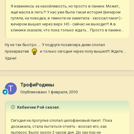
Я извиняюсь за назойливость, но просто в панике. Может,
ещё масла в лить?! У нас уже была такая история (вечером
гуляли, на поводке, в темноте не заметила - засосал пакет) -
вечером вышел через верх. НО - сейчас не выходит!! А в
клинике сказали, что пока только ждать... Просто в панике...
Ну не так быстро..... У подруги позавчера днем слопал
презерватив
и только сегодня через попу вышел!!! Ждите....
Удачи!
ТрофиРодины
Опубликовано
1 февраля, 2010
Кабанчик Рой сказал:
Сегодня на прогулке слопал целофановый пакет. Пока
доскакала, стала пытаться отнять - всосал его, как
пылесос. Было около 2 часов дня. До сих пор не