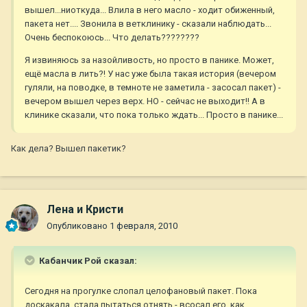
вышел...ниоткуда... Влила в него масло - ходит обиженный,
пакета нет.... Звонила в ветклинику - сказали наблюдать...
Очень беспокоюсь... Что делать????????
Я извиняюсь за назойливость, но просто в панике. Может,
ещё масла в лить?! У нас уже была такая история (вечером
гуляли, на поводке, в темноте не заметила - засосал пакет) -
вечером вышел через верх. НО - сейчас не выходит!! А в
клинике сказали, что пока только ждать... Просто в панике...
Как дела? Вышел пакетик?
Лена и Кристи
Опубликовано
1 февраля, 2010
Кабанчик Рой сказал:
Сегодня на прогулке слопал целофановый пакет. Пока
доскакала, стала пытаться отнять - всосал его, как