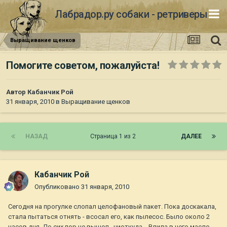
Лабрадор.ру собаки - ретриверы
Выращивание щенков
Помогите советом, пожалуйста!
Автор
Кабанчик Рой
31 января, 2010
в
Выращивание щенков
НАЗАД
Страница 1 из 2
ДАЛЕЕ
Кабанчик Рой
Опубликовано
31 января, 2010
Сегодня на прогулке слопал целофановый пакет. Пока доскакала,
стала пытаться отнять - всосал его, как пылесос. Было около 2
часов дня. До сих пор не вышел...ниоткуда... Влила в него масло -