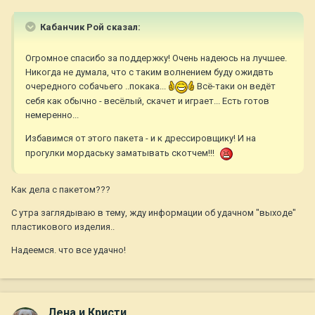
Кабанчик Рой сказал:
Огромное спасибо за поддержку! Очень надеюсь на лучшее.
Никогда не думала, что с таким волнением буду ожидвть
очередного собачьего ..покака...
Всё-таки он ведёт
себя как обычно - весёлый, скачет и играет... Есть готов
немеренно...
Избавимся от этого пакета - и к дрессировщику! И на
прогулки мордаську заматывать скотчем!!!
Как дела с пакетом???
С утра заглядываю в тему, жду информации об удачном "выходе"
пластикового изделия..
Надеемся. что все удачно!
Лена и Кристи