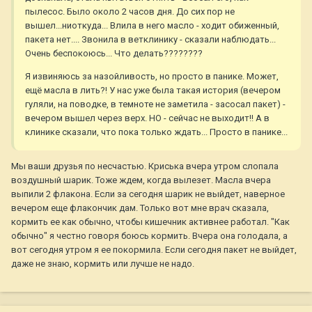
пылесос. Было около 2 часов дня. До сих пор не
вышел...ниоткуда... Влила в него масло - ходит обиженный,
пакета нет.... Звонила в ветклинику - сказали наблюдать...
Очень беспокоюсь... Что делать????????
Я извиняюсь за назойливость, но просто в панике. Может,
ещё масла в лить?! У нас уже была такая история (вечером
гуляли, на поводке, в темноте не заметила - засосал пакет) -
вечером вышел через верх. НО - сейчас не выходит!! А в
клинике сказали, что пока только ждать... Просто в панике...
Мы ваши друзья по несчастью. Криська вчера утром слопала
воздушный шарик. Тоже ждем, когда вылезет. Масла вчера
выпили 2 флакона. Если за сегодня шарик не выйдет, наверное
вечером еще флакончик дам. Только вот мне врач сказала,
кормить ее как обычно, чтобы кишечник активнее работал. "Как
обычно" я честно говоря боюсь кормить. Вчера она голодала, а
вот сегодня утром я ее покормила. Если сегодня пакет не выйдет,
даже не знаю, кормить или лучше не надо.