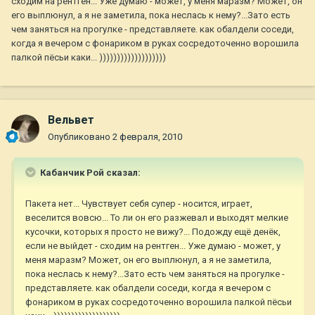
сходим на рентген... Уже думаю - может, у меня маразм? Может, он
его выплюнул, а я не заметила, пока неслась к нему?...Зато есть
чем заняться на прогулке - представляете. как обалдели соседи,
когда я вечером с фонариком в руках сосредоточенно ворошила
палкой пёсьи каки... )))))))))))))))))))
Вельвет
Опубликовано
2 февраля, 2010
Кабанчик Рой сказал:
Пакета нет... Чувствует себя супер - носится, играет,
веселится вовсю... То ли он его разжевал и выходят мелкие
кусочки, которых я просто не вижу?... Подожду ещё денёк,
если не выйдет - сходим на рентген... Уже думаю - может, у
меня маразм? Может, он его выплюнул, а я не заметила,
пока неслась к нему?...Зато есть чем заняться на прогулке -
представляете. как обалдели соседи, когда я вечером с
фонариком в руках сосредоточенно ворошила палкой пёсьи