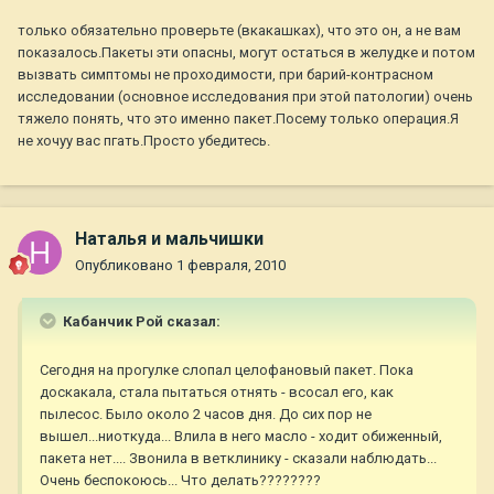
только обязательно проверьте (вкакашках), что это он, а не вам
показалось.Пакеты эти опасны, могут остаться в желудке и потом
вызвать симптомы не проходимости, при барий-контрасном
исследовании (основное исследования при этой патологии) очень
тяжело понять, что это именно пакет.Посему только операция.Я
не хочуу вас пгать.Просто убедитесь.
Наталья и мальчишки
Опубликовано
1 февраля, 2010
Кабанчик Рой сказал:
Сегодня на прогулке слопал целофановый пакет. Пока
доскакала, стала пытаться отнять - всосал его, как
пылесос. Было около 2 часов дня. До сих пор не
вышел...ниоткуда... Влила в него масло - ходит обиженный,
пакета нет.... Звонила в ветклинику - сказали наблюдать...
Очень беспокоюсь... Что делать????????