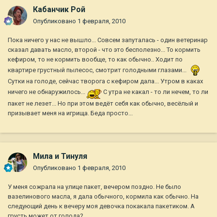
Кабанчик Рой
Опубликовано
1 февраля, 2010
Пока ничего у нас не вышло... Совсем запуталась - один ветеринар
сказал давать масло, второй - что это бесполезно... То кормить
кефиром, то не кормить вообще, то как обычно.. Ходит по
квартире грустный пылесос, смотрит голодными глазами...
Сутки на голоде, сейчас творога с кефиром дала... Утром в каках
ничего не обнаружилось...
С утра не какал - то ли нечем, то ли
пакет не лезет... Но при этом ведёт себя как обычно, весёлый и
призывает меня на игрища. Беда просто...
Мила и Тинуля
Опубликовано
1 февраля, 2010
У меня сожрала на улице пакет, вечером поздно. Не было
вазелинового масла, я дала обычного, кормила как обычно. На
следующий день к вечеру моя девочка покакала пакетиком. А
грусть может от голода?