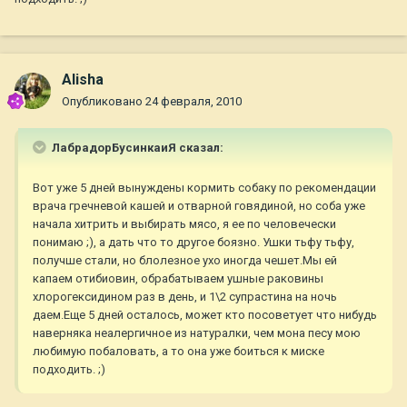
Alisha
Опубликовано
24 февраля, 2010
ЛабрадорБусинкаиЯ сказал:
Вот уже 5 дней вынуждены кормить собаку по рекомендации
врача гречневой кашей и отварной говядиной, но соба уже
начала хитрить и выбирать мясо, я ее по человечески
понимаю ;), а дать что то другое боязно. Ушки тьфу тьфу,
получше стали, но блолезное ухо иногда чешет.Мы ей
капаем отибиовин, обрабатываем ушные раковины
хлорогексидином раз в день, и 1\2 супрастина на ночь
даем.Еще 5 дней осталось, может кто посоветует что нибудь
наверняка неалергичное из натуралки, чем мона песу мою
любимую побаловать, а то она уже боиться к миске
подходить. ;)