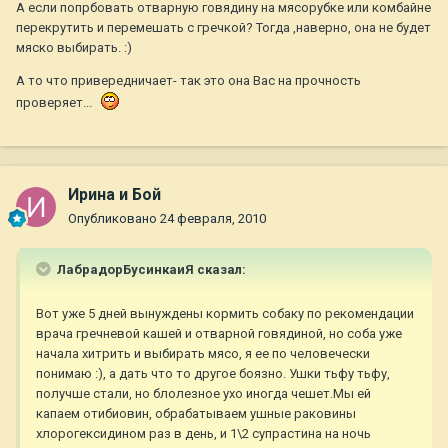
А если попрбовать отварную говядину на мясорубке или комбайне
перекрутить и перемешать с гречкой? Тогда ,наверно, она не будет
мяско выбирать. :)
А то что привередничает- так это она Вас на прочность
проверяет...
Ирина и Бой
Опубликовано
24 февраля, 2010
ЛабрадорБусинкаиЯ сказал:
Вот уже 5 дней вынуждены кормить собаку по рекомендации
врача гречневой кашей и отварной говядиной, но соба уже
начала хитрить и выбирать мясо, я ее по человечески
понимаю :), а дать что то другое боязно. Ушки тьфу тьфу,
получше стали, но блолезное ухо иногда чешет.Мы ей
капаем отибиовин, обрабатываем ушные раковины
хлорогексидином раз в день, и 1\2 супрастина на ночь