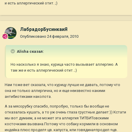
и есть аллергический отит. ;)
ЛабрадорБусинкаиЯ
Опубликовано
24 февраля, 2010
Alisha сказал:
Но насколько я знаю, курица часто вызывает аллергию. А
там же и есть аллергический отит. ;)
Нам тоже вет сказала, что курицу лучше не давать, потому что
она не только аллергична, но и еще неизвестно какими
антибиотиками наколота.
А за мясорубку спасибо, попробую, только бы вообще не
отказалась кушать, а то уж очень глаза грустные делает:)) Кстати
мы вот думаем, а не может эта аллергия ТИТБИТовскими
косточками вызвана.Потому что собаку кормили в основном
индейка плюс продел+ цв. капуста, или говядина+продел +цв.