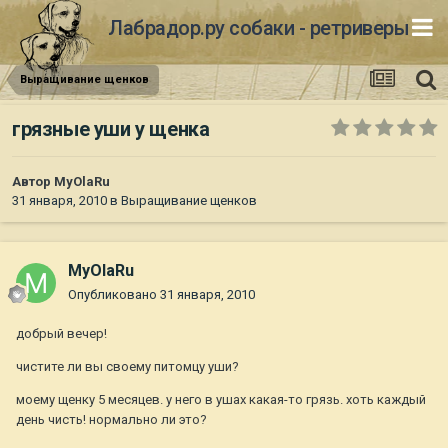
Лабрадор.ру собаки - ретриверы
Выращивание щенков
грязные уши у щенка
Автор
MyOlaRu
31 января, 2010
в
Выращивание щенков
MyOlaRu
Опубликовано
31 января, 2010
добрый вечер!
чистите ли вы своему питомцу уши?
моему щенку 5 месяцев. у него в ушах какая-то грязь. хоть каждый
день чисть! нормально ли это?