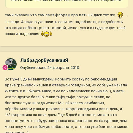
сами сказали что там своя флора и про ватный диск тут же
.
Не надо. А надо в ухо лазить если нет надобности, а надобность
это когда собака трясет головой, чешет ухо и оттуда неприятный
запах и выделения.
ЛабрадорБусинкаиЯ
Опубликовано
24 февраля, 2010
Вот уже 5 дней вынуждены кормить собаку по рекомендации
врача гречневой кашей и отварной говядиной, но соба уже начала
хитрить и выбирать мясо, я ее по человечески понимаю :), а дать
что то другое боязно. Ушки тьфу тьфу, получше стали, но
блолезное ухо иногда чешет.Мы ей капаем отибиовин,
обрабатываем ушные раковины хлорогексидином раз в день, и
1\2 супрастина на ночь даем.Еще 5 дней осталось, может кто
посоветует что нибудь наверняка неалергичное из натуралки, чем
мона песу мою любимую побаловать, а то она уже боиться к миске
подходить. ;)