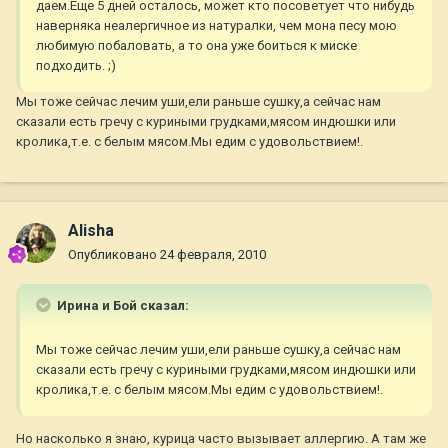
даем.Еще 5 дней осталось, может кто посоветует что нибудь
наверняка неалергичное из натуралки, чем мона песу мою
любимую побаловать, а то она уже боиться к миске
подходить. ;)
Мы тоже сейчас лечим уши,ели раньше сушку,а сейчас нам
сказали есть гречу с куриными грудками,мясом индюшки или
кролика,т.е. с белым мясом.Мы едим с удовольствием!.
Alisha
Опубликовано
24 февраля, 2010
Ирина и Бой сказал:
Мы тоже сейчас лечим уши,ели раньше сушку,а сейчас нам
сказали есть гречу с куриными грудками,мясом индюшки или
кролика,т.е. с белым мясом.Мы едим с удовольствием!.
Но насколько я знаю, курица часто вызывает аллергию. А там же