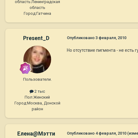
область:
Ленинградская
область
Город:
Гатчина
Present_D
Опубликовано
3 февраля, 2010
Но отсутствие пигмента - не есть гу
Пользователи.
2 тыс
Пол:
Женский
Город:
Москва, Донской
район
Елена@Мэтти
Опубликовано
4 февраля, 2010
(изм