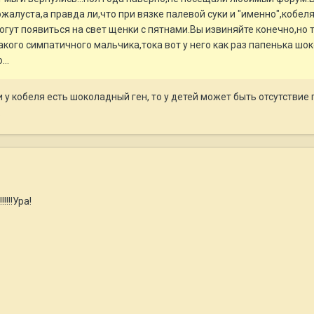
жалуста,а правда ли,что при вязке палевой суки и "именно",коб
огут появиться на свет щенки с пятнами.Вы извиняйте конечно,но т
акого симпатичного мальчика,тока вот у него как раз папенька шо
..
 и у кобеля есть шоколадный ген, то у детей может быть отсутствие 
.
!!!!!Ура!