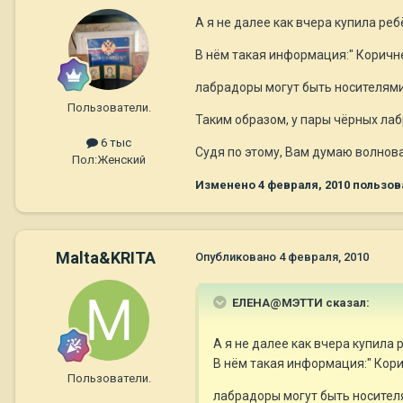
А я не далее как вчера купила реб
В нём такая информация:" Коричн
лабрадоры могут быть носителями
Пользователи.
Таким образом, у пары чёрных лаб
6 тыс
Судя по этому, Вам думаю волнова
Пол:
Женский
Изменено
4 февраля, 2010
пользов
Malta&KRITA
Опубликовано
4 февраля, 2010
ЕЛЕНА@МЭТТИ сказал:
А я не далее как вчера купила 
В нём такая информация:" Кор
Пользователи.
лабрадоры могут быть носителя