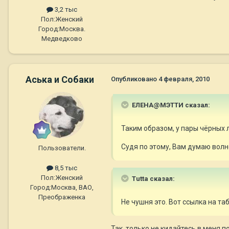
3,2 тыс
Пол:
Женский
Город:
Москва.
Медведково
Аська и Собаки
Опубликовано
4 февраля, 2010
ЕЛЕНА@МЭТТИ сказал:
Таким образом, у пары чёрных 
Судя по этому, Вам думаю волн
Пользователи.
8,5 тыс
Пол:
Женский
Tutta сказал:
Город:
Москва, ВАО,
Преображенка
Не чушня это. Вот ссылка на т
Так, только не кидайтесь в меня