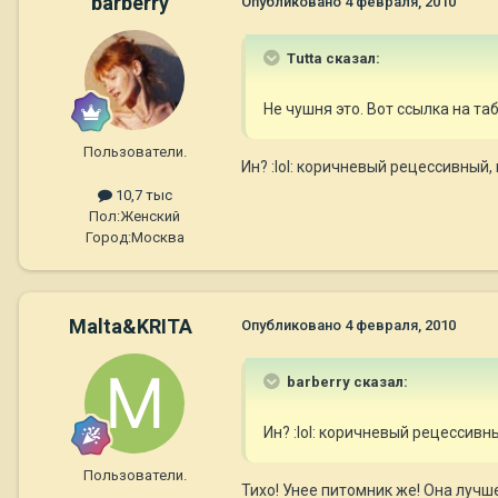
barberry
Опубликовано
4 февраля, 2010
Tutta сказал:
Не чушня это. Вот ссылка на т
Пользователи.
Ин? :lol: коричневый рецессивный
10,7 тыс
Пол:
Женский
Город:
Москва
Malta&KRITA
Опубликовано
4 февраля, 2010
barberry сказал:
Ин? :lol: коричневый рецессив
Пользователи.
Тихо! Унее питомник же! Она лучше 