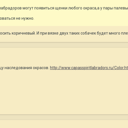
лабрадоров могут появиться щенки любого окраса,а у пары палевых
оваться не нужно.
сить коричневый. И при вязке двух таких собачек будет много пл
ицу наследования окрасов.
http://www.capasspiritlabradors.ru/Color.h