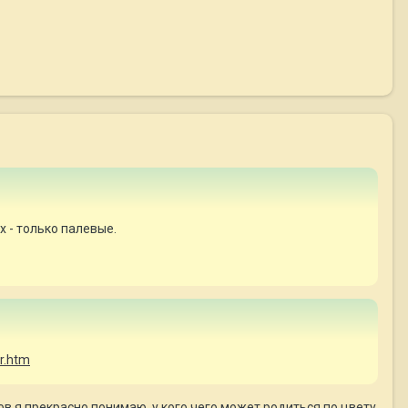
 - только палевые.
or.htm
в я прекрасно понимаю, у кого чего может родиться по цвету