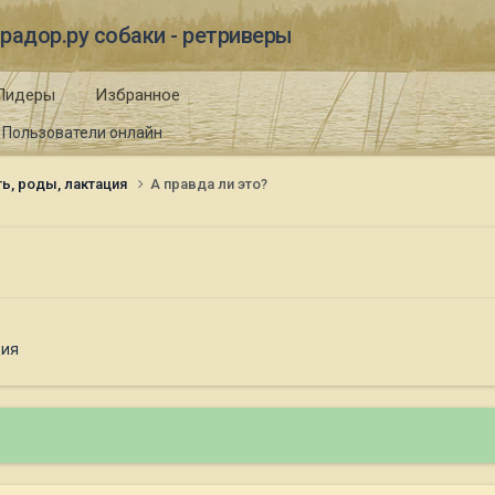
радор.ру собаки - ретриверы
Лидеры
Избранное
Пользователи онлайн
ь, роды, лактация
А правда ли это?
ция