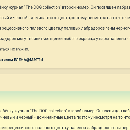
ёнку журнал "The DOG collection" второй номер. Он посвящён лабра
евый и черный - доминантные цвета,поэтому несмотря на то что ч
 рецессивного палевого цвета,у палевых лабрадоров гены черного
радоров могут появиться щенки любого окраса,а у пары палевых -
ться не нужно.
ателем ЕЛЕНА@МЭТТИ
ребёнку журнал "The DOG collection" второй номер. Он посвящён ла
ичневый и черный - доминантные цвета,поэтому несмотря на то чт
ми рецессивного палевого цвета,у палевых лабрадоров гены черн