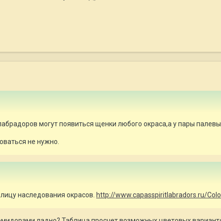
лабрадоров могут появиться щенки любого окраса,а у пары палевых
оваться не нужно.
аблицу наследования окрасов.
http://www.capasspiritlabradors.ru/Col
 помидорами,ладно? Таблица просчет возможных цветовых варианто