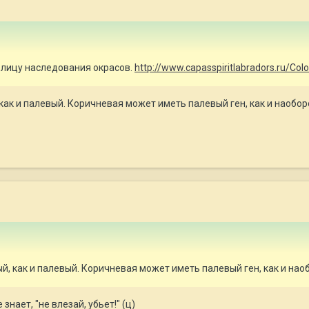
аблицу наследования окрасов.
http://www.capasspiritlabradors.ru/Col
, как и палевый. Коричневая может иметь палевый ген, как и наобо
ный, как и палевый. Коричневая может иметь палевый ген, как и на
знает, "не влезай, убьет!" (ц)