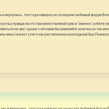
ы и вернулись...пол года наверно,не посещали любимый форум.Всем 
луста,а правда ли,что при вязке палевой суки и "именно",кобеля
явиться на свет щенки с пятнами.Вы извиняйте конечно,но так мне
льчика,тока вот у него как раз папенька шоколадный был.Пожалуста
т мы и вернулись...пол года наверно,не посещали любимый форум.Вс