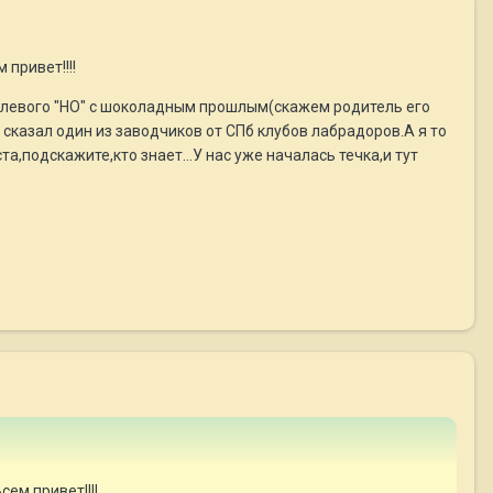
привет!!!!
 палевого "НО" с шоколадным прошлым(скажем родитель его
 сказал один из заводчиков от СПб клубов лабрадоров.А я то
,подскажите,кто знает...У нас уже началась течка,и тут
ем привет!!!!