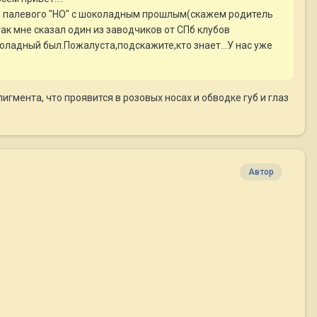
еля палевого "НО" с шоколадным прошлым(скажем родитель
ак мне сказал один из заводчиков от СПб клубов
коладный был.Пожалуста,подскажите,кто знает...У нас уже
пигмента, что проявится в розовых носах и обводке губ и глаз
Автор