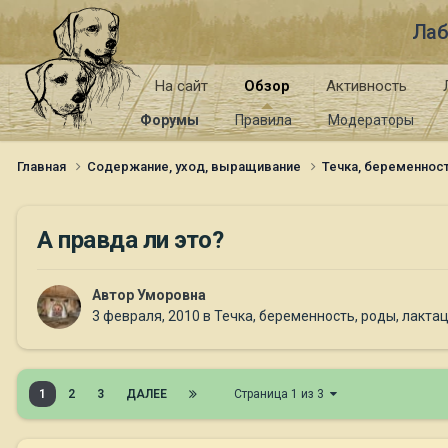
Лаб
На сайт
Обзор
Активность
Форумы
Правила
Модераторы
Главная
Содержание, уход, выращивание
Течка, беременност
А правда ли это?
Автор
Уморовна
3 февраля, 2010
в
Течка, беременность, роды, лакта
1
2
3
ДАЛЕЕ
Страница 1 из 3