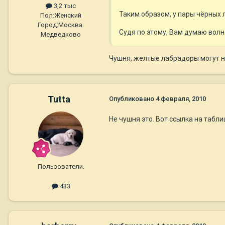
3,2 тыс
Таким образом, у пары чёрных 
Пол:
Женский
Город:
Москва.
Судя по этому, Вам думаю волн
Медведково
Чушня, желтые лабрадоры могут но
Tutta
Опубликовано
4 февраля, 2010
Не чушня это. Вот ссылка на табл
Пользователи.
433