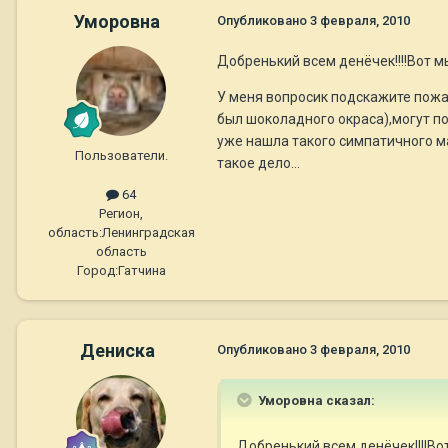
Уморовна
Опубликовано
3 февраля, 2010
Добренький всем денёчек!!!!Вот м
У меня вопросик подскажите пожа
был шоколадного окраса),могут по
уже нашла такого симпатичного ма
Пользователи.
такое дело...
64
Регион,
область:
Ленинградская
область
Город:
Гатчина
Дениска
Опубликовано
3 февраля, 2010
Уморовна сказал:
Добренький всем денёчек!!!!Во