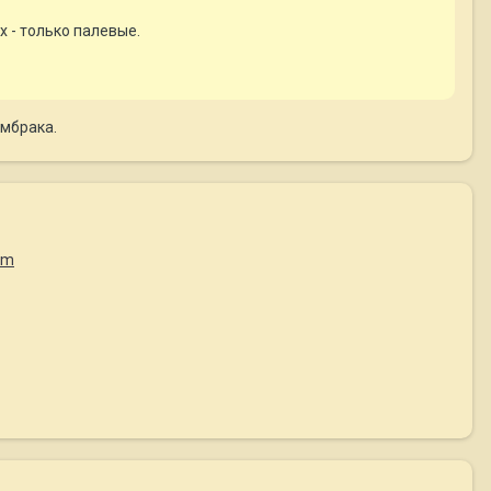
 - только палевые.
ембрака.
tm