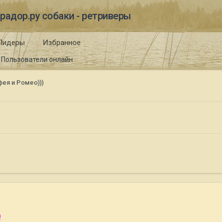
радор.ру собаки - ретриверы
Лидеры
Избранное
Пользователи онлайн
ея и Ромео)))
!