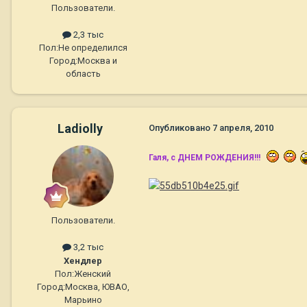
Пользователи.
2,3 тыс
Пол:
Не определился
Город:
Москва и
область
Ladiolly
Опубликовано
7 апреля, 2010
Галя, с ДНЕМ РОЖДЕНИЯ!!!
Пользователи.
3,2 тыс
Хендлер
Пол:
Женский
Город:
Москва, ЮВАО,
Марьино