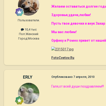
Желаем оставаться долгие годы
Здоровья,удачи,любви!
Пользователи.
Пусть твои девочки и внук Захар
10,4 тыс
Мы вас любим!
Пол:
Женский
Город:
Москва
Орфику и Ромео привет от нашей
FotoCvetov.Ru
ERLY
Опубликовано
7 апреля, 2010
Галя,от всей души поздравляем!!!