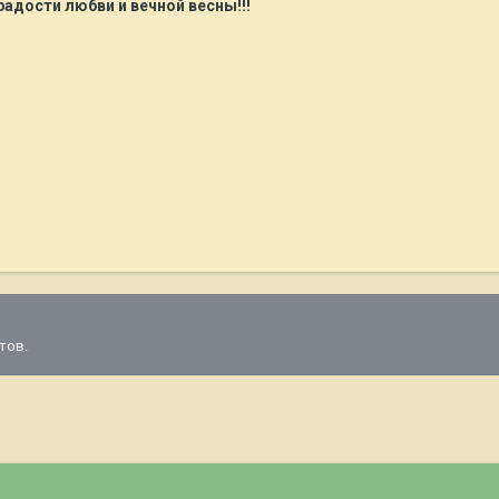
адости любви и вечной весны!!!
тов.