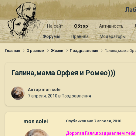
Лаб
На сайт
Обзор
Активность
Форумы
Правила
Модераторы
Главная
О разном
Жизнь
Поздравления
Галина,мама Орф
Галина,мама Орфея и Ромео)))
Автор
mon solei
7 апреля, 2010
в
Поздравления
mon solei
Опубликовано
7 апреля, 2010
Дорогая Галя,поздравляем тебя