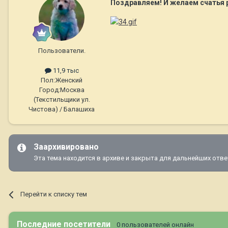
Поздравляем! И желаем счатья р
Пользователи.
11,9 тыс
Пол:
Женский
Город:
Москва
(Текстильщики ул.
Чистова) / Балашиха
Заархивировано
Эта тема находится в архиве и закрыта для дальнейших отве
Перейти к списку тем
Последние посетители
0 пользователей онлайн