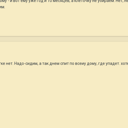
му - и вот ему уже год и 10 месяцев, а клеточку не убираем. Нет, н
им.
тке нет. Надо-сидим, а так днем спит по всеиу дому, где упадет. х