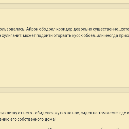
е пользовались. Айрон ободрал коридор довольно существенно...хот
е хулиганит: может подойти оторвать кусок обоев..или иногда прихож
и клетку от него - обиделся жутко на нас, сидел на том месте, гд
ению его собственного дома!