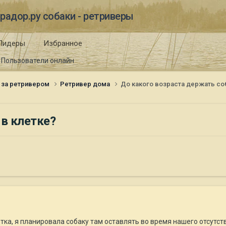
радор.ру собаки - ретриверы
Лидеры
Избранное
Пользователи онлайн
 за ретривером
Ретривер дома
До какого возраста держать соб
 в клетке?
тка, я планировала собаку там оставлять во время нашего отсутств