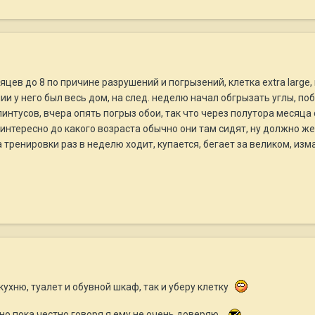
яцев до 8 по причине разрушений и погрызений, клетка eхtra large,
ии у него был весь дом, на след. неделю начал обгрызать углы, по
линтусов, вчера опять погрыз обои, так что через полутора месяца
 интересно до какого возраста обычно они там сидят, ну должно же э
 тренировки раз в неделю ходит, купается, бегает за великом, изм
ухню, туалет и обувной шкаф, так и уберу клетку
но пока честно говоря я ему не очень доверяю...