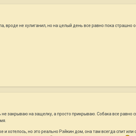
а, вроде не хулиганил, но на целый день все равно пока страшно о
рь не закрываю на защелку, а просто прикрываю. Собака все равно 
мя.
е и хотелось, но это реально Рэйкин дом, она там всегда спит или