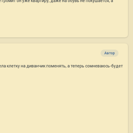
е громит он уже квартиру, даже на обувь не покушается, а
Автор
отела клетку на диванчик поменять, а теперь сомневаюсь-будет