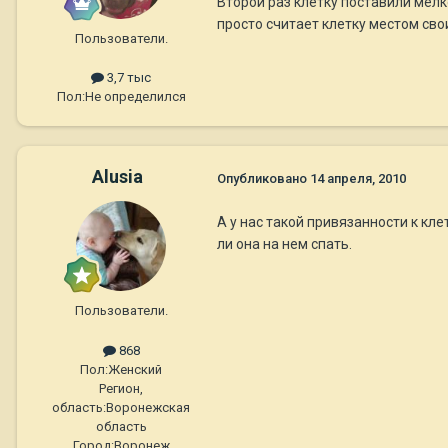
Второй раз клетку поставили мелко
просто считает клетку местом сво
Пользователи.
3,7 тыс
Пол:
Не определился
Alusia
Опубликовано
14 апреля, 2010
А у нас такой привязанности к кле
ли она на нем спать.
Пользователи.
868
Пол:
Женский
Регион,
область:
Воронежская
область
Город:
Воронеж