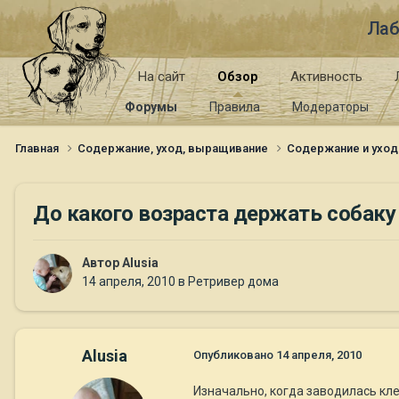
Лаб
На сайт
Обзор
Активность
Форумы
Правила
Модераторы
Главная
Содержание, уход, выращивание
Содержание и уход
До какого возраста держать собаку
Автор
Alusia
14 апреля, 2010
в
Ретривер дома
Alusia
Опубликовано
14 апреля, 2010
Изначально, когда заводилась кле