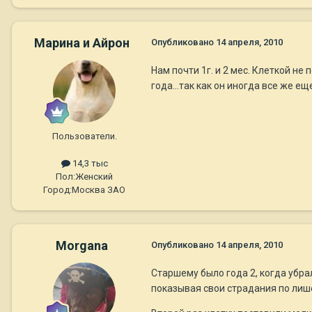
Марина и Айрон
Опубликовано
14 апреля, 2010
Нам почти 1г. и 2 мес. Клеткой н
года...так как он иногда все же ещ
Пользователи.
14,3 тыс
Пол:
Женский
Город:
Москва ЗАО
Morgana
Опубликовано
14 апреля, 2010
Старшему было года 2, когда убрал
показывая свои страдания по лиш