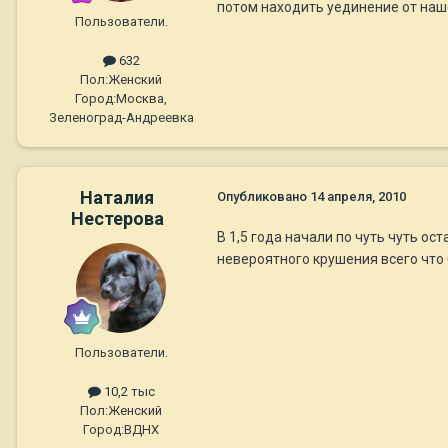
потом находить уединение от наш
Пользователи.
632
Пол:
Женский
Город:
Москва,
Зеленоград-Андреевка
Наталия
Опубликовано
14 апреля, 2010
Нестерова
В 1,5 года начали по чуть чуть ос
невероятного крушения всего что 
Пользователи.
10,2 тыс
Пол:
Женский
Город:
ВДНХ