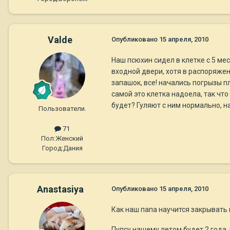
Valde
Опубликовано
15 апреля, 2010
Наш псюхин сидел в клетке с 5 мес
входной двери, хотя в распоряжен
запашок, все! начались погрызы п
самой это клетка надоела, так что
будет? Гуляют с ним нормально, на
Пользователи.
71
Пол:
Женский
Город:
Дания
Anastasiya
Опубликовано
15 апреля, 2010
Как наш папа научится закрывать к
Пупсу нашему летом будет 2 года, 