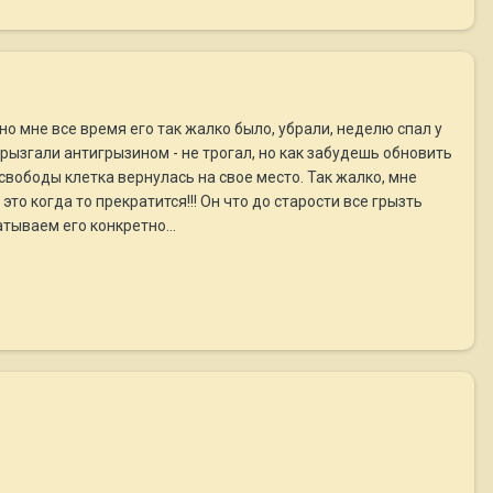
 но мне все время его так жалко было, убрали, неделю спал у
брызгали антигрызином - не трогал, но как забудешь обновить
 свободы клетка вернулась на свое место. Так жалко, мне
то когда то прекратится!!! Он что до старости все грызть
атываем его конкретно...