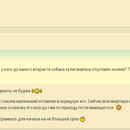
у кого до какого возраста собака хулиганила в отсутсвие хозяев? Т
адеюсь не будем
 совсем маленький оставлял в коридоре его. Сейчас вся квартира
мере я нахожу его всегда там по приходу потягивающегося
траивать для начала на не большой срок