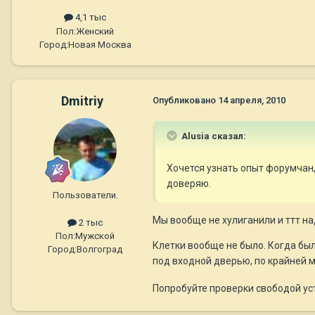
4,1 тыс
Пол:
Женский
Город:
Новая Москва
Dmitriy
Опубликовано
14 апреля, 2010
Alusia сказал:
Хочется узнать опыт форумчан, 
доверяю.
Пользователи.
Мы вообще не хулиганили и ттт н
2 тыс
Пол:
Мужской
Клетки вообще не было. Когда был
Город:
Волгоград
под входной дверью, по крайней 
Попробуйте проверки свободой ус