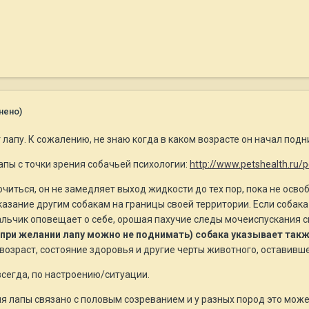
нено)
 лапу. К сожалению, не знаю когда в каком возрасте он начал подн
апы с точки зрения собачьей психологии:
http://www.petshealth.ru/p
очиться, он не замедляет выход жидкости до тех пор, пока не осво
зание другим собакам на границы своей территории. Если собака 
 мальчик оповещает о себе, орошая пахучие следы мочеиспускания
при желании лапу можно не поднимать) собака указывает также
возраст, состояние здоровья и другие черты животного, оставившег
 всегда, по настроению/ситуации.
 лапы связано с половым созреванием и у разных пород это может