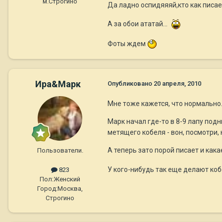
м.Строгино
Да ладно оспидяяяй,кто как писа
А за обои ататай...
Фоты ждем
Ира&Марк
Опубликовано
20 апреля, 2010
Мне тоже кажется, что нормально
Марк начал где-то в 8-9 лапу под
метящего кобеля - вон, посмотри, 
А теперь зато порой писает и как
Пользователи.
У кого-нибудь так еще делают ко
823
Пол:
Женский
Город:
Москва,
Строгино