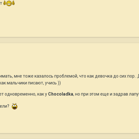
ет
.
нимать, мне тоже казалось проблемой, что как девочка до сих пор.
как мальчики писают, учись ))
ает одновременно, как у
Chocoladka
, но при этом еще и задрав лапу
бели?