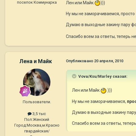
поселок Коммунарка
Лен или Майк
)))
Ну мы не заморачиваемся, просто
Думаю в выходные закину пару ф
Спасибо всем за ответы, теперь н
Лена и Майк
Опубликовано
20 апреля, 2010
Vova/Ksu/Marley сказал:
Лен или Майк
)))
Ну мы не заморачиваемся,
про
Пользователи.
Думаю в выходные закину пар
3,5 тыс
Пол:
Женский
Спасибо всем за ответы, тепер
Город:
Москва,м.Красно
гвардейская/