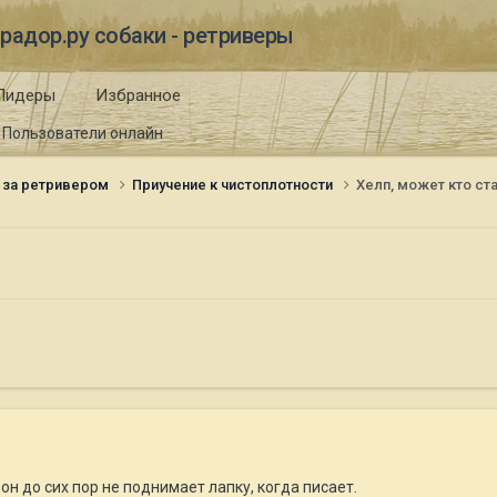
радор.ру собаки - ретриверы
Лидеры
Избранное
Пользователи онлайн
 за ретривером
Приучение к чистоплотности
Хелп, может кто ст
 он до сих пор не поднимает лапку, когда писает.