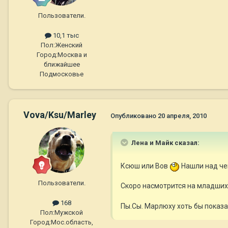
Пользователи.
10,1 тыс
Пол:
Женский
Город:
Москва и
ближайшее
Подмосковье
Vova/Ksu/Marley
Опубликовано
20 апреля, 2010
Лена и Майк сказал:
Ксюш или Вов
Нашли над че
Пользователи.
Скоро насмотрится на младших 
168
Пы.Сы. Марлюху хоть бы показа
Пол:
Мужской
Город:
Мос.область,