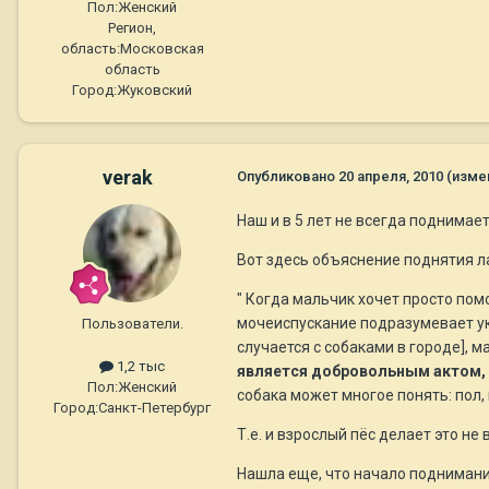
Пол:
Женский
Регион,
область:
Московская
область
Город:
Жуковский
verak
Опубликовано
20 апреля, 2010
(изме
Наш и в 5 лет не всегда поднимает
Вот здесь объяснение поднятия л
" Когда мальчик хочет просто пом
мочеиспускание подразумевает ука
Пользователи.
случается с собаками в городе],
1,2 тыс
является добровольным актом, 
Пол:
Женский
собака может многое понять: пол, 
Город:
Санкт-Петербург
Т.е. и взрослый пёс делает это не
Нашла еще, что начало поднимания