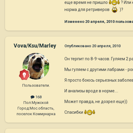
еще время не пришло
? Или 
норма для ретриверов
)?
Изменено
20 апреля, 2010
пользова
Vova/Ksu/Marley
Опубликовано
20 апреля, 2010
Он терпит по 8-9 часов. Гуляем 2 р
Мы гуляем с другими лабрами - ро
Я просто боюсь серьезных заболева
Пользователи.
И анализы вроде в норме....
168
Может правда, не дозрел еще))
Пол:
Мужской
Город:
Мос.область,
Спасибки
поселок Коммунарка