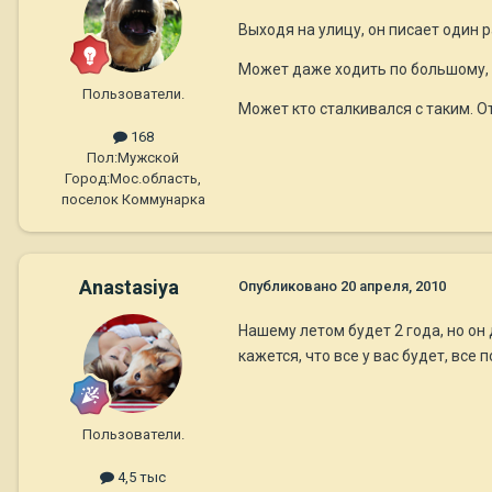
Выходя на улицу, он писает один р
Может даже ходить по большому, 
Пользователи.
Может кто сталкивался с таким. От
168
Пол:
Мужской
Город:
Мос.область,
поселок Коммунарка
Anastasiya
Опубликовано
20 апреля, 2010
Нашему летом будет 2 года, но он 
кажется, что все у вас будет, все
Пользователи.
4,5 тыс