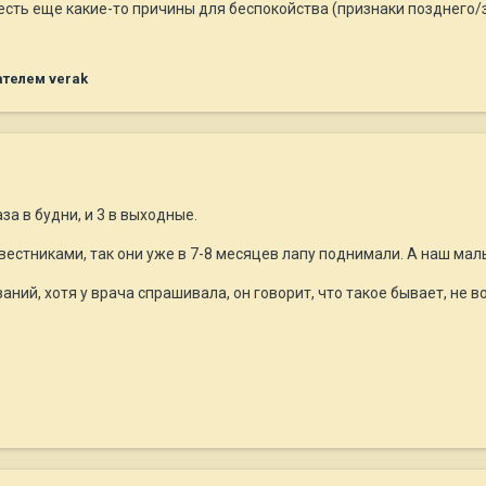
есть еще какие-то причины для беспокойства (признаки позднего/з
телем verak
аза в будни, и 3 в выходные.
вестниками, так они уже в 7-8 месяцев лапу поднимали. А наш мал
ний, хотя у врача спрашивала, он говорит, что такое бывает, не в