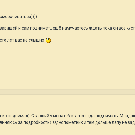
аморачиваться))))
варищей и сам поднимет...ещё намучаетесь ждать пока он все кус
сто лет вас не слышно
олько поднимал). Старший у меня в 6 стал всегда поднимать. Младш
виняюсь за подробность). Однопометник и тем дольше лапу не зад