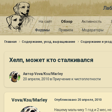
Лаб
На сайт
Обзор
Активность
Форумы
Правила
Модераторы
Главная
Содержание, уход, выращивание
Содержание и уход
Хелп, может кто сталкивался
Автор
Vova/Ksu/Marley
20 апреля, 2010
в
Приучение к чистоплотности
Vova/Ksu/Marley
Опубликовано
20 апреля, 2010
Нашему мальчику 1 год и 2 мес, но