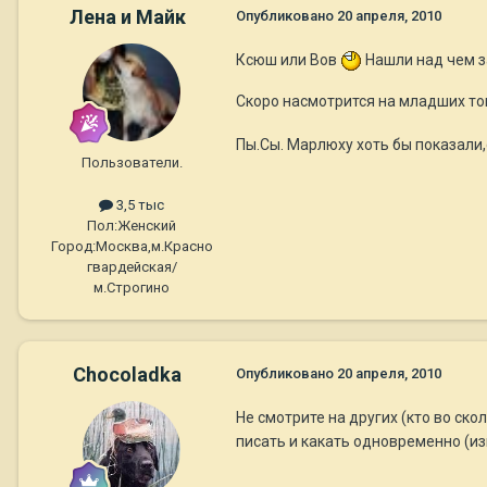
Лена и Майк
Опубликовано
20 апреля, 2010
Ксюш или Вов
Нашли над чем з
Скоро насмотрится на младших то
Пы.Сы. Марлюху хоть бы показали,
Пользователи.
3,5 тыс
Пол:
Женский
Город:
Москва,м.Красно
гвардейская/
м.Строгино
Chocoladka
Опубликовано
20 апреля, 2010
Не смотрите на других (кто во ск
писать и какать одновременно (из