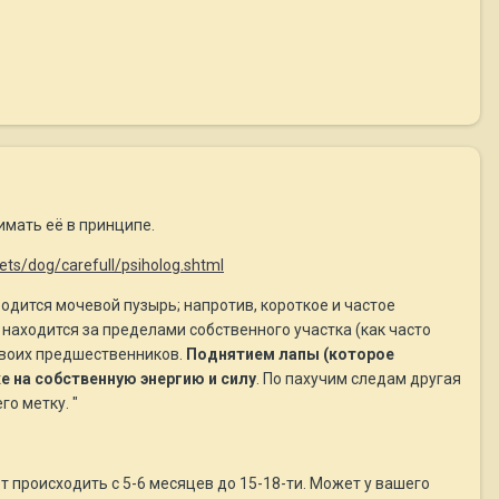
имать её в принципе.
ets/dog/carefull/psiholog.shtml
бодится мочевой пузырь; напротив, короткое и частое
находится за пределами собственного участка (как часто
 своих предшественников.
Поднятием лапы (которое
 на собственную энергию и силу
. По пахучим следам другая
о метку. "
 происходить с 5-6 месяцев до 15-18-ти. Может у вашего