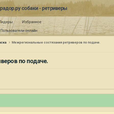
радор.ру собаки - ретриверы
Лидеры
Избранное
Пользователи онлайн
таска
Межрегиональные состязания ретриверов по подаче.
веров по подаче.