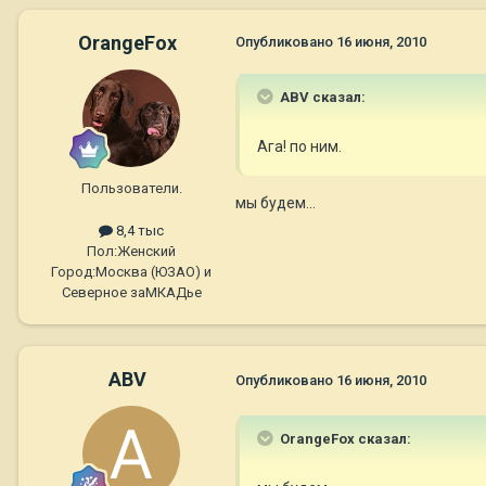
OrangeFox
Опубликовано
16 июня, 2010
ABV сказал:
Ага! по ним.
Пользователи.
мы будем...
8,4 тыс
Пол:
Женский
Город:
Москва (ЮЗАО) и
Северное заМКАДье
ABV
Опубликовано
16 июня, 2010
OrangeFox сказал: