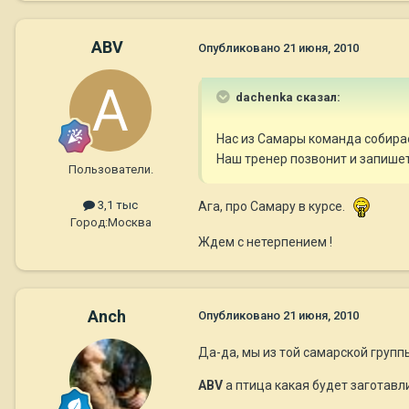
ABV
Опубликовано
21 июня, 2010
dachenka сказал:
Нас из Самары команда собирает
Наш тренер позвонит и запишет
Пользователи.
3,1 тыс
Ага, про Самару в курсе.
Город:
Москва
Ждем с нетерпением !
Anch
Опубликовано
21 июня, 2010
Да-да, мы из той самарской группы
ABV
а птица какая будет заготавл