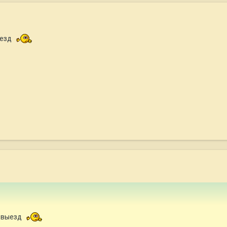
ыезд
а выезд