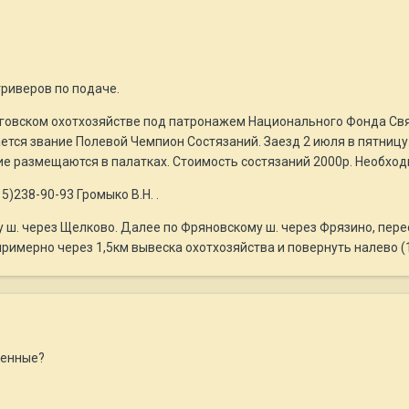
риверов по подаче.
говском охотхозяйстве под патронажем Национального Фонда Свя
ется звание Полевой Чемпион Состязаний. Заезд 2 июля в пятницу
ие размещаются в палатках. Стоимость состязаний 2000р. Необход
5)238-90-93 Громыко В.Н. .
 ш. через Щелково. Далее по Фряновскому ш. через Фрязино, пере
имерно через 1,5км вывеска охотхозяйства и повернуть налево (1
менные?