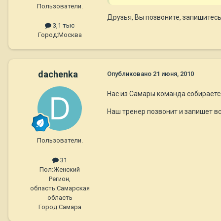
Пользователи.
Друзья, Вы позвоните, запишитесь
3,1 тыс
Город:
Москва
dachenka
Опубликовано
21 июня, 2010
Нас из Самары команда собирается 
Наш тренер позвонит и запишет вс
Пользователи.
31
Пол:
Женский
Регион,
область:
Самарская
область
Город:
Самара