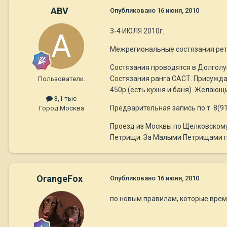
ABV
Опубликовано
16 июня, 2010
3-4 ИЮЛЯ 2010г.
Межрегиональные состязания рет
Состязания проводятся в Долголу
Состязания ранга САСТ. Присужда
Пользователи.
450р (есть кухня и баня). Желающ
3,1 тыс
Предварительная запись по т. 8(91
Город:
Москва
Проезд из Москвы по Щелковскому
Петрищи. За Малыми Петрищами пр
OrangeFox
Опубликовано
16 июня, 2010
по новым правилам, которые вре