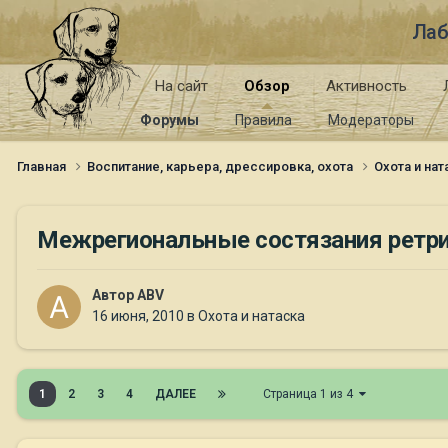
Лаб
На сайт
Обзор
Активность
Форумы
Правила
Модераторы
Главная
Воспитание, карьера, дрессировка, охота
Охота и на
Межрегиональные состязания ретри
Автор
ABV
16 июня, 2010
в
Охота и натаска
1
2
3
4
ДАЛЕЕ
Страница 1 из 4