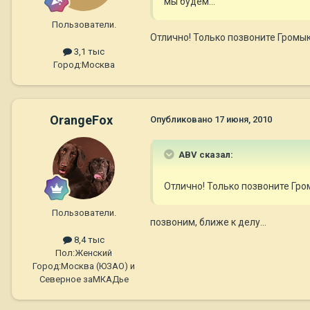
мы будем...
Пользователи.
Отлично! Только позвоните Громыко 
3,1 тыс
Город:
Москва
OrangeFox
Опубликовано
17 июня, 2010
ABV сказал:
Отлично! Только позвоните Громы
Пользователи.
позвоним, ближе к делу...
8,4 тыс
Пол:
Женский
Город:
Москва (ЮЗАО) и
Северное заМКАДье