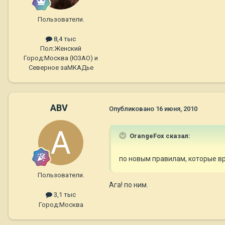
Пользователи.
8,4 тыс
Пол:
Женский
Город:
Москва (ЮЗАО) и
Северное заМКАДье
ABV
Опубликовано
16 июня, 2010
OrangeFox сказал:
по новым правилам, которые 
Пользователи.
Ага! по ним.
3,1 тыс
Город:
Москва