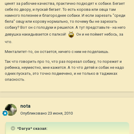
ценят за рабочие качества, практично подходят к собаке. Бегает
себе по двору, и пускай бегает. То есть корова или овца там
намного полезнее и благороднее собаки. И если зарезать "среди
бела" овцу или корову нормально, то почему бы не зарезать
собаку? Вот он с голодухи и решился. А тут представьте - на него
девушка накидывается с палкой!
Он и не поймет небось, за
что.
Менталитет-то, он остается, ничего с ним не поделаешь.
Так что говорить про то, что раз порезал собаку, то порежет и
ребенка, неуместно, мне кажется. А то что детей и собак не надо
одних пускать, это точно подмечено, и не только в таджиках
опасность.
nota
Опубликовано
23 июня, 2010
*Darya* сказал: