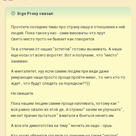
Ergo Proxy сказал:
Прочтите соседние темы про страну нашу и отношение к ней
людей. Пока такое у нас - сами виноваты что прут.
Свято место пусто не бывает как говорится.
Те в отличии от наших "эстетов" готовы выживать. А наши
еще носы от всего воротят. Вот и получаем , что "место"
занимаю.
А менталитет, нуу если самим людям при виде даже
умирающих чаще просто проще пройти мимо , то чего кто-то
ждет , что будут следить за порядком??))
Не смешите.
Пока нашим людям самим проще наплевать, потому как "
все равно свалю из этой де...й страны" зачем ее улучшать" ,
им нет причин пытаться " вжиться и бояться нечего им.
А все эти демогогства на тему " мочить их надо - чушь.
Кто хочет убедится сходите со скинами на такие "чистки" ,