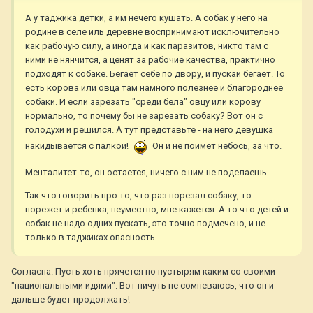
А у таджика детки, а им нечего кушать. А собак у него на
родине в селе иль деревне воспринимают исключительно
как рабочую силу, а иногда и как паразитов, никто там с
ними не нянчится, а ценят за рабочие качества, практично
подходят к собаке. Бегает себе по двору, и пускай бегает. То
есть корова или овца там намного полезнее и благороднее
собаки. И если зарезать "среди бела" овцу или корову
нормально, то почему бы не зарезать собаку? Вот он с
голодухи и решился. А тут представьте - на него девушка
накидывается с палкой!
Он и не поймет небось, за что.
Менталитет-то, он остается, ничего с ним не поделаешь.
Так что говорить про то, что раз порезал собаку, то
порежет и ребенка, неуместно, мне кажется. А то что детей и
собак не надо одних пускать, это точно подмечено, и не
только в таджиках опасность.
Согласна. Пусть хоть прячется по пустырям каким со своими
"национальными идями". Вот ничуть не сомневаюсь, что он и
дальше будет продолжать!