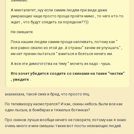
занимаю.
А менталитет, нуу если самим людям при виде даже
умирающих чаще просто проще пройти мимо , то чего кто-то
ждет , что будут следить за порядком??))
Не смешите.
Пока нашим людям самим проще наплевать, потому как "
все равно свалю из этой де...й страны" зачем ее улучшать" ,
им нет причин пытаться " вжиться и бояться нечего им.
А все эти демогогства на тему " мочить их надо - чушь.
Кто хочет убедится сходите со скинами на такие "чистки"
, увидите .
ахахаххаха, такой смех и бред, что просто ппц.
По телевизору насмотрелся? И как, скины небось были все как
один лысые, в бомберах и тяжелых ботинках?
Про скинов лучше вообще ничего не говорите, потому как я знаю
очень много и мне смешны такие вот посты незнающих людей.