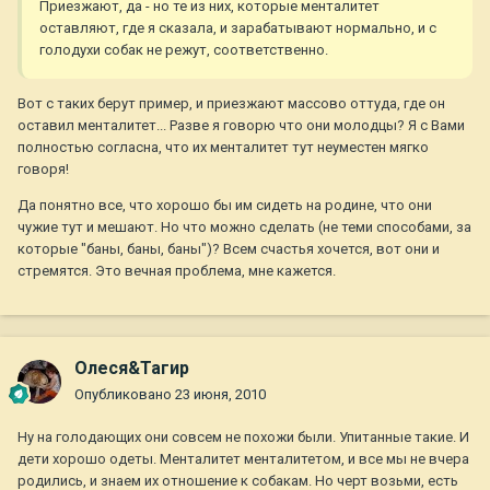
Приезжают, да - но те из них, которые менталитет
оставляют, где я сказала, и зарабатывают нормально, и с
голодухи собак не режут, соответственно.
Вот с таких берут пример, и приезжают массово оттуда, где он
оставил менталитет... Разве я говорю что они молодцы? Я с Вами
полностью согласна, что их менталитет тут неуместен мягко
говоря!
Да понятно все, что хорошо бы им сидеть на родине, что они
чужие тут и мешают. Но что можно сделать (не теми способами, за
которые "баны, баны, баны")? Всем счастья хочется, вот они и
стремятся. Это вечная проблема, мне кажется.
Олеся&Тагир
Опубликовано
23 июня, 2010
Ну на голодающих они совсем не похожи были. Упитанные такие. И
дети хорошо одеты. Менталитет менталитетом, и все мы не вчера
родились, и знаем их отношение к собакам. Но черт возьми, есть