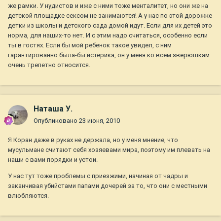
же рамки. У нудистов и иже с ними тоже менталитет, но они же на
детской площадке сексом не занимаются! А у нас по этой дорожке
детки из школы и детского сада домой идут. Если для их детей это
норма, для наших-то нет. И с этим надо считаться, особенно если
ты в гостях. Если бы мой ребенок такое увидел, с ним
гарантированно была-бы истерика, он у меня ко всем зверюшкам
очень трепетно относится.
Наташа У.
Опубликовано
23 июня, 2010
Я Коран даже в руках не держала, но у меня мнение, что
мусульмане считают себя хозяевами мира, поэтому им плевать на
наши с вами порядки и устои.
У нас тут тоже проблемы с приезжими, начиная от чадры и
заканчивая убийстами папами дочерей за то, что они с местными
влюбляются.