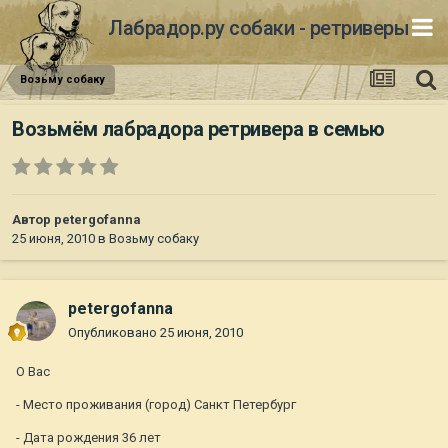
Лабрадор.ру собаки - ретриверы
Возьму собаку
Возьмём лабрадора ретривера в семью
Автор
petergofanna
25 июня, 2010
в
Возьму собаку
petergofanna
Опубликовано
25 июня, 2010
О Вас
- Место проживания (город) Санкт Петербург
- Дата рождения 36 лет