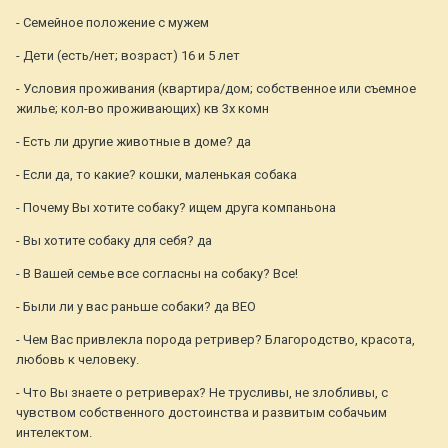
- Семейное положение с мужем
- Дети (есть/нет; возраст) 16 и 5 лет
- Условия проживания (квартира/дом; собственное или съемное
жилье; кол-во проживающих) кв 3х комн
- Есть ли другие животные в доме? да
- Если да, то какие? кошки, маленькая собака
- Почему Вы хотите собаку? ищем друга компаньона
- Вы хотите собаку для себя? да
- В Вашей семье все согласны на собаку? Все!
- Были ли у вас раньше собаки? да ВЕО
- Чем Вас привлекла порода ретривер? Благородство, красота,
любовь к человеку.
- Что Вы знаете о ретриверах? Не трусливы, не злобливы, с
чувством собственного достоинства и развитым собачьим
интелектом.