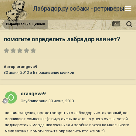
Лабрадор.ру собаки - ретриверы
Выращивание щенков
помогите определить лабрадор или нет?
Автор
orangeva9
30 июня, 2010
в
Выращивание щенков
orangeva9
Опубликовано
30 июня, 2010
появился щенок, вроде говорят что лабрадор чистокровный, но
возникают сомнения=)с виду очень похож, но у него очень густой
подшерсток и мордашка узенькая и вообще похож на маленького
медвежонка! помоги пож-та определить кто же он ?)