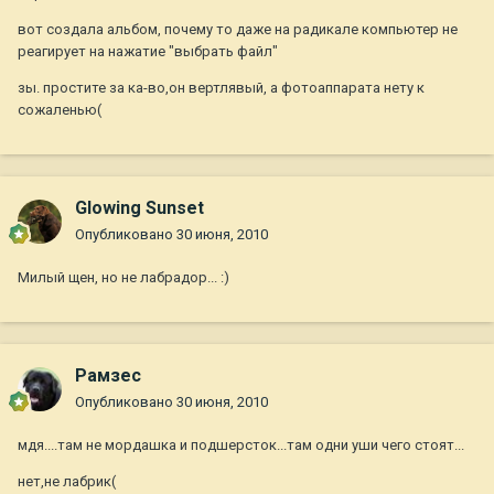
вот создала альбом, почему то даже на радикале компьютер не
реагирует на нажатие "выбрать файл"
зы. простите за ка-во,он вертлявый, а фотоаппарата нету к
сожаленью(
Glowing Sunset
Опубликовано
30 июня, 2010
Милый щен, но не лабрадор... :)
Рамзес
Опубликовано
30 июня, 2010
мдя....там не мордашка и подшерсток...там одни уши чего стоят...
нет,не лабрик(