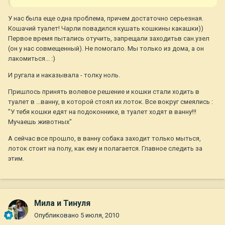
У нас была еще одна проблема, причем достаточно серьезная.
Кошачий туалет! Чарли повадился кушать кошкины какашки))
Первое время пытались отучить, запрещали заходитьв сан.узел
(он у нас совмещенный). Не помогало. Мы только из дома, а он
лакомиться... :)
И ругала и наказывала - толку ноль.
Пришлось принять волевое решение и кошки стали ходить в
туалет в ...ванну, в которой стоял их лоток. Все вокруг смеялись :
"У тебя кошки едят на подоконнике, в туалет ходят в ванну!!!
Мучаешь животных"
А сейчас все прошло, в ванну собака заходит только мыться,
лоток стоит на полу, как ему и полагается. Главное следить за
этим.
Мила и Тинуля
Опубликовано
5 июля, 2010