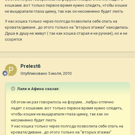
кошками..вот только первое время нужно следить, чтобы кошки
не выцарапали глаза щенку, так как он несомненно будет лезть
У нас кошка только через полгода позволила себе спать на
кровати/диване...до этого только на "вторых этажах" находилась.
Душа в душу не живут ( так как кошка старая и не ручная), но и не
ссорятся
Prelest6
Опубликовано
5 июля, 2010
Лали и Афина сказал:
Об этом ни раз говорилось на форуме....лабры отлично
ладят с кошками..вот только первое время нужно следить,
чтобы кошки не выцарапали глаза щенку, так как он
несомненно будет лезть
У нас кошка только через полгода позволила себе спать на
кровати/диване...до этого только на "вторых этажах"