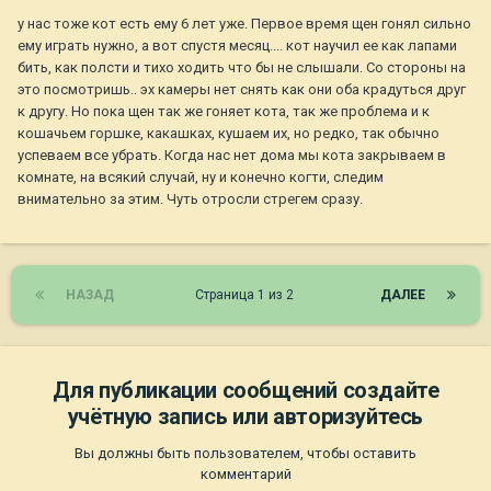
у нас тоже кот есть ему 6 лет уже. Первое время щен гонял сильно
ему играть нужно, а вот спустя месяц.... кот научил ее как лапами
бить, как полсти и тихо ходить что бы не слышали. Со стороны на
это посмотришь.. эх камеры нет снять как они оба крадуться друг
к другу. Но пока щен так же гоняет кота, так же проблема и к
кошачьем горшке, какашках, кушаем их, но редко, так обычно
успеваем все убрать. Когда нас нет дома мы кота закрываем в
комнате, на всякий случай, ну и конечно когти, следим
внимательно за этим. Чуть отросли стрегем сразу.
НАЗАД
Страница 1 из 2
ДАЛЕЕ
Для публикации сообщений создайте
учётную запись или авторизуйтесь
Вы должны быть пользователем, чтобы оставить
комментарий