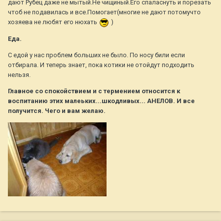
дают Рубец даже не мытый.Не чищиный.Его спаласнуть и порезать
чтоб не подавилась и все.Помогает(многие не дают потомучто
хозяева не любят его нюхать
)
Еда.
С едой у нас проблем больших не было. По носу били если
отбирала. И теперь знает, пока котики не отойдут подходить
нельзя.
Главное со спокойствием и с термением относится к
воспитанию этих малеьких...шкодливых... АНЕЛОВ. И все
получится. Чего и вам желаю.