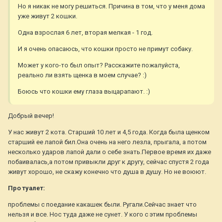
Но я никак не могу решиться. Причина в том, что у меня дома
уже живут 2 кошки.
Одна взрослая 6 лет, вторая мелкая - 1 год.
И я очень опасаюсь, что кошки просто не примут собаку.
Может у кого-то был опыт? Расскажите пожалуйста,
реально ли взять щенка в моем случае? :)
Боюсь что кошки ему глаза выцарапают. :)
Добрый вечер!
У нас живут 2 кота. Старший 10 лет и 4,5 года. Когда была щенком
старший ее лапой бил.Она очень на него лезла, прыгала, а потом
несколько ударов лапой дали о себе знать.Первое время их даже
побаивалась,а потом привыкли друг к другу, сейчас спустя 2 года
живут хорошо, не скажу конечно что душа в душу. Но не воюют.
Про туалет:
проблемы с поедание какашек были. Ругали.Сейчас знает что
нельзя и все. Нос туда даже не сунет. У кого с этим проблемы