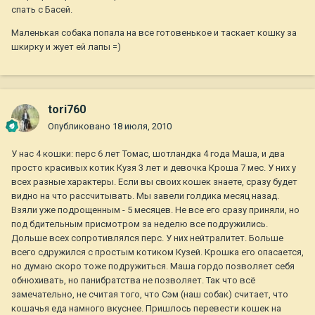
спать с Басей.
Маленькая собака попала на все готовенькое и таскает кошку за
шкирку и жует ей лапы =)
tori760
Опубликовано
18 июля, 2010
У нас 4 кошки: перс 6 лет Томас, шотландка 4 года Маша, и два
просто красивых котик Кузя 3 лет и девочка Кроша 7 мес. У них у
всех разные характеры. Если вы своих кошек знаете, сразу будет
видно на что рассчитывать. Мы завели голдика месяц назад.
Взяли уже подрощенным - 5 месяцев. Не все его сразу приняли, но
под бдительным присмотром за неделю все подружились.
Дольше всех сопротивлялся перс. У них нейтралитет. Больше
всего сдружился с простым котиком Кузей. Крошка его опасается,
но думаю скоро тоже подружиться. Маша гордо позволяет себя
обнюхивать, но панибратства не позволяет. Так что всё
замечательно, не считая того, что Сэм (наш собак) считает, что
кошачья еда намного вкуснее. Пришлось перевести кошек на