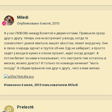
Miledi
Опубликовано
6 июля, 2010
А у нас ЛЮБОВЬ между Бонитой и двумя котами. Привыкли сразу
друг к другу. теперь она их встречает у входа, когда те
соизволяют домой явиться, машет хвостом, лижет мордочку. Они
в свою очередь хурчат и трутся об нее. Еду не забирает, а просто
сидит у входа в кухню и слюни пускает, ждет когда доедят. А
потом бегает за нами и показывает, что смотрите там осталось в
мисках, можно доесть? И только по команде начинает "мыть
посуду". В общем првыкли они друг к другу , чего и вам желаю
Изменено
6 июля, 2010
пользователем Miledi
Prelest6