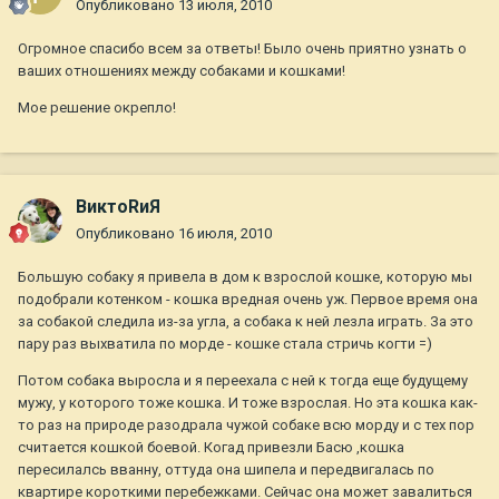
Опубликовано
13 июля, 2010
Огромное спасибо всем за ответы! Было очень приятно узнать о
ваших отношениях между собаками и кошками!
Мое решение окрепло!
ВиктоRиЯ
Опубликовано
16 июля, 2010
Большую собаку я привела в дом к взрослой кошке, которую мы
подобрали котенком - кошка вредная очень уж. Первое время она
за собакой следила из-за угла, а собака к ней лезла играть. За это
пару раз выхватила по морде - кошке стала стричь когти =)
Потом собака выросла и я переехала с ней к тогда еще будущему
мужу, у которого тоже кошка. И тоже взрослая. Но эта кошка как-
то раз на природе разодрала чужой собаке всю морду и с тех пор
считается кошкой боевой. Когад привезли Басю ,кошка
пересилалсь вванну, оттуда она шипела и передвигалась по
квартире короткими перебежками. Сейчас она может завалиться