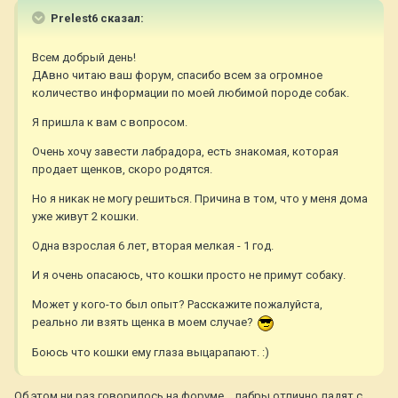
Prelest6 сказал:
Всем добрый день!
ДАвно читаю ваш форум, спасибо всем за огромное
количество информации по моей любимой породе собак.
Я пришла к вам с вопросом.
Очень хочу завести лабрадора, есть знакомая, которая
продает щенков, скоро родятся.
Но я никак не могу решиться. Причина в том, что у меня дома
уже живут 2 кошки.
Одна взрослая 6 лет, вторая мелкая - 1 год.
И я очень опасаюсь, что кошки просто не примут собаку.
Может у кого-то был опыт? Расскажите пожалуйста,
реально ли взять щенка в моем случае?
Боюсь что кошки ему глаза выцарапают. :)
Об этом ни раз говорилось на форуме....лабры отлично ладят с