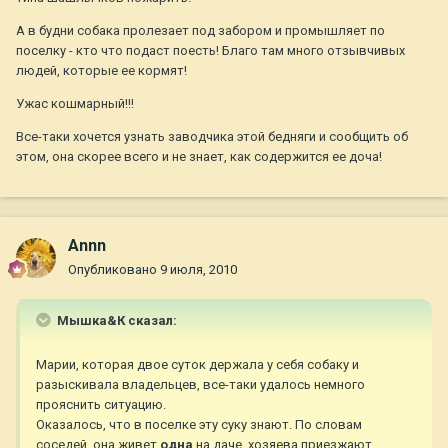
А в будни собака пролезает под забором и промышляет по
поселку - кто что подаст поесть! Благо там много отзывчивых
людей, которые ее кормят!
Ужас кошмарный!!!
Все-таки хочется узнать заводчика этой бедняги и сообщить об
этом, она скорее всего и не знает, как содержится ее доча!
Annn
Опубликовано
9 июля, 2010
Мышка&К сказал:
Марии, которая двое суток держала у себя собаку и
разыскивала владельцев, все-таки удалось немного
прояснить ситуацию.
Оказалось, что в поселке эту суку знают. По словам
соседей, она живет
одна
на даче, хозяева приезжают