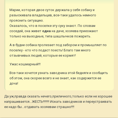
Марии, которая двое суток держала у себя собаку и
разыскивала владельцев, все-таки удалось немного
прояснить ситуацию.
Оказалось, что в поселке эту суку знают. По словам
соседей, она живет
одна
на даче, хозяева приезжают
только на выходные, типа шашлычков пожарить.
А в будни собака пролезает под забором и промышляет по
поселку - кто что подаст поесть! Благо там много
отзывчивых людей, которые ее кормят!
Ужас кошмарный!!!
Все-таки хочется узнать заводчика этой бедняги и сообщить
об этом, она скорее всего и не знает, как содержится ее
доча!
Да уж,правда сказать нечего,приличного,только если не хорошее
напрашивается...ЖЕСТЬ!!!!!!!! Искать заводчиков и переустраивать
ее надо бы...отдавать хозяевам страшно!!!!