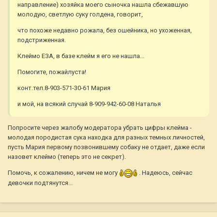
направление) хозяйка моего сыночка нашла сбежавшую
молодую, светлую суку голдена, говорит,
что похоже недавно рожала, без ошейника, но ухоженная,
подстриженная.
Клеймо ЕЗА, в базе клейм я его не нашла...
Помогите, пожайлуста!
конт.тел.8-903-571-30-61 Мария
и мой, на всякий случай 8-909-942-60-08 Наталья
Попросите через жалобу модератора убрать цифры клейма -
молодая породистая сука находка для разных темных личностей,
пусть Мария первому позвонившему собаку не отдает, даже если
назовет клеймо (теперь это не секрет).
Помочь, к сожалению, ничем не могу
. Надеюсь, сейчас
девочки подтянутся...