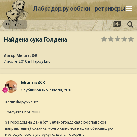
Лабрадор.ру собаки - ретриверы
Happy End
Найдена сука Голдена
Автор
Мышка&К
7 июля, 2010
в
Happy End
Мышка&К
Опубликовано
7 июля, 2010
Хелп! Форумчане!
Требуется помощь!
За городом на даче (ст.Зеленоградская Ярославское
направление) хозяйка моего сыночка нашла сбежавшую
молодую, светлую суку голдена, говорит,