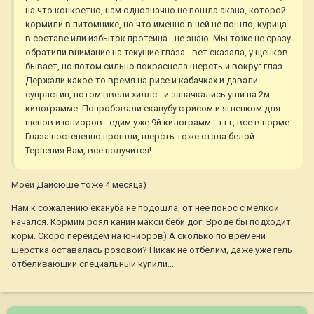
на что конкретно, нам однозначно не пошла акана, которой
кормили в питомнике, но что именно в ней не пошло, курица
в составе или избыток протеина - не знаю. Мы тоже не сразу
обратили внимание на текущие глаза - вет сказала, у щенков
бывает, но потом сильно покраснела шерсть и вокруг глаз.
Держали какое-то время на рисе и кабачках и давали
супрастин, потом ввели хиллс - и запачкались уши на 2м
килограмме. Попробовали еканубу с рисом и ягненком для
щенов и юниоров - едим уже 9й килограмм - ттт, все в норме.
Глаза постепенно прошли, шерсть тоже стала белой.
Терпения Вам, все получится!
Моей Дайсюше тоже 4 месяца)
Нам к сожалению екануба не подошла, от нее понос с мелкой
начался. Кормим роял канин макси беби дог. Вроде бы подходит
корм. Скоро перейдем на юниоров) А сколько по времени
шерстка оставалась розовой? Никак не отбелим, даже уже гель
отбеливающий специальный купили...