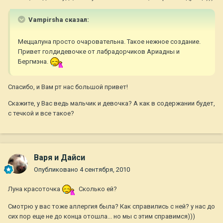
Vampirsha сказал:
Меццалуна просто очаровательна. Такое нежное создание.
Привет голдидевочке от лабрадорчиков Ариадны и
Бергмэна.
Спасибо, и Вам рт нас большой привет!
Скажите, у Вас ведь мальчик и девочка? А как в содержании будет,
с течкой и все такое?
Варя и Дайси
Опубликовано
4 сентября, 2010
Луна красоточка
Сколько ей?
Смотрю у вас тоже аллергия была? Как справились с ней? у нас до
сих пор еще не до конца отошла... но мы с этим справимся)))