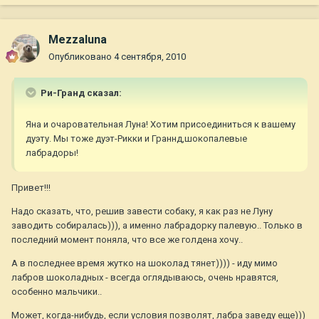
Mezzaluna
Опубликовано
4 сентября, 2010
Ри-Гранд сказал:
Яна и очаровательная Луна! Хотим присоединиться к вашему
дуэту. Мы тоже дуэт-Рикки и Граннд,шокопалевые
лабрадоры!
Привет!!!
Надо сказать, что, решив завести собаку, я как раз не Луну
заводить собиралась))), а именно лабрадорку палевую.. Только в
последний момент поняла, что все же голдена хочу..
А в последнее время жутко на шоколад тянет)))) - иду мимо
лабров шоколадных - всегда оглядываюсь, очень нравятся,
особенно мальчики..
Может, когда-нибудь, если условия позволят, лабра заведу еще)))