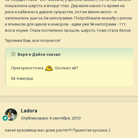
покраснела шерсть и вокруг глаз. Держали какое-то время на
рисе и кабачках и давали супрастин, потом ввели хиллс - и
запачкались уши на 2м килограмме. Попробовали еканубу с рисом
и ягненком для щенов и юниоров - едим уже 9й килограмм - ттт,
все в норме. Глаза постепенно прошли, шерсть тоже стала белой.
Терпения Вам, все получится!
Варя и Дайси сказал:
Луна красоточка
Сколько ей?
Ей 4 месяца
Ladora
Опубликовано
4 сентября, 2010
какая красивица вас дома растет!!! Пушистая крошка ;)