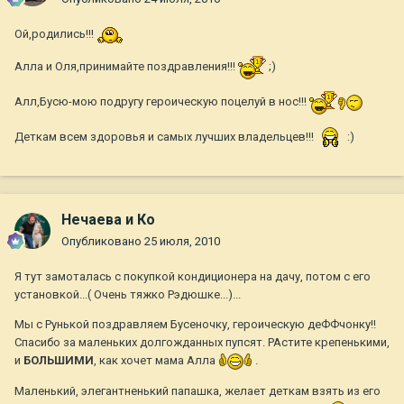
Ой,родились!!!
Алла и Оля,принимайте поздравления!!!
;)
Алл,Бусю-мою подругу героическую поцелуй в нос!!!
Деткам всем здоровья и самых лучших владельцев!!!
:)
Нечаева и Ко
Опубликовано
25 июля, 2010
Я тут замоталась с покупкой кондиционера на дачу, потом с его
установкой...( Очень тяжко Рэдюшке...)...
Мы с Рунькой поздравляем Бусеночку, героическую деФФчонку!!
Спасибо за маленьких долгожданных пупсят. РАстите крепенькими,
и
БОЛЬШИМИ
, как хочет мама Алла
.
Маленький, элегантненький папашка, желает деткам взять из его