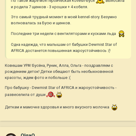
По такой жаре моя героическая Kovesh-Буся
выносила
и родила 7 щенков - 3 крошки + 4 кобеля.
Это самый трудный момент в моей kennel-story. Безумно
волновалась за Бусю и щенков.
Последние три недели с вентиляторами и кусками льда
Одна надежда, что малышам от бабушки Dewmist Star of
AFRICA достанется повышенная жароустойчивось :(!
Ковешам УРА! Бусёна, Руник, Алла, Ольга - поздравляем с
рождением деток! Детки обещают быть необыкновенной
красоты, ждем фото и побольше :(
Про бабушку - Dewmist Star of AFRICA и жароустойчивость -
развеселила от души
Деткам и мамочке здоровья и много вкусного молочка
OlgaO