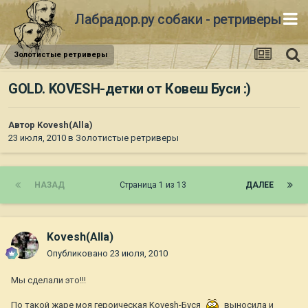
Лабрадор.ру собаки - ретриверы
Золотистые ретриверы
GOLD. KOVESH-детки от Ковеш Буси :)
Автор
Kovesh(Alla)
23 июля, 2010
в
Золотистые ретриверы
НАЗАД
Страница 1 из 13
ДАЛЕЕ
Kovesh(Alla)
Опубликовано
23 июля, 2010
Мы сделали это!!!
По такой жаре моя героическая Kovesh-Буся
выносила и