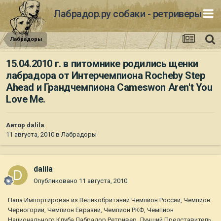
Лабрадор.ру собаки - ретриверы
Лабрадоры
15.04.2010 г. в питомнике родились щенки
лабрадора от Интерчемпиона Rocheby Step
Ahead и Грандчемпиона Cameswon Aren't You
Love Me.
Автор
dalila
11 августа, 2010
в
Лабрадоры
dalila
Опубликовано
11 августа, 2010
Папа Импортирован из Великобритании Чемпион России, Чемпион
Черногории, Чемпион Евразии, Чемпион РКФ, Чемпион
Национального Клуба Лабрадор Ретривер, Лучший Представитель