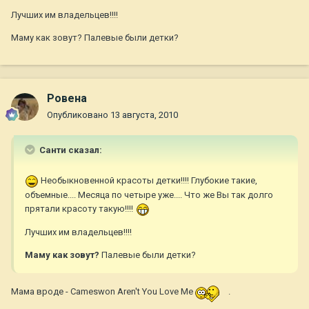
Лучших им владельцев!!!!
Маму как зовут? Палевые были детки?
Ровена
Опубликовано
13 августа, 2010
Санти сказал:
Необыкновенной красоты детки!!!! Глубокие такие,
объемные.... Месяца по четыре уже.... Что же Вы так долго
прятали красоту такую!!!!
Лучших им владельцев!!!!
Маму как зовут?
Палевые были детки?
Мама вроде - Cameswon Aren't You Love Me
.