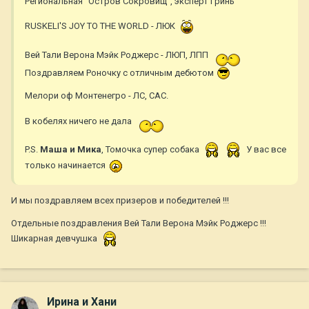
Региональная "Остров Сокровищ", эксперт Гринь
RUSKELI'S JOY TO THE WORLD - ЛЮК
Вей Тали Верона Мэйк Роджерс - ЛЮП, ЛПП
Поздравляем Роночку с отличным дебютом
Мелори оф Монтенегро - ЛС, САС.
В кобелях ничего не дала
P.S.
Маша и Мика
, Томочка супер собака
У вас все
только начинается
И мы поздравляем всех призеров и победителей !!!
Отдельные поздравления Вей Тали Верона Мэйк Роджерс !!!
Шикарная девчушка
Ирина и Хани