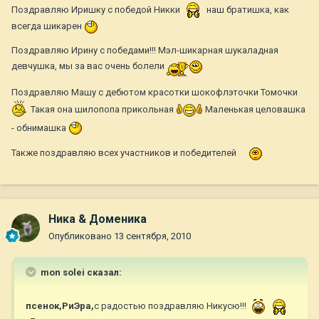
Поздравляю Иришку с победой Никки
наш братишка, как
всегда шикарен
Поздравляю Ирину с победами!!! Мэл-шикарная шукаладная
девчушка, мы за вас очень болели
Поздравляю Машу с дебютом красотки шокофлэточки Томочки
Такая она шилопопа прикольная
Маленькая целовашка
- обнимашка
Также поздравляю всех участников и победителей
Ника & Доменика
Опубликовано
13 сентября, 2010
mon solei сказал:
псенок,РиЭра,
с радостью поздравляю Никусю!!!