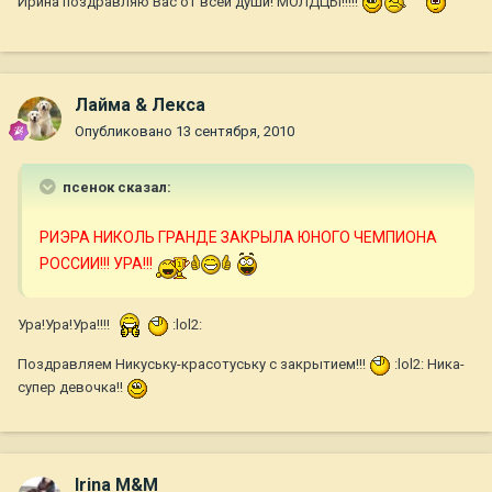
Ирина поздравляю Вас от всей души! МОЛДЦЫ!!!!!
Лайма & Лекса
Опубликовано
13 сентября, 2010
псенок сказал:
РИЭРА НИКОЛЬ ГРАНДЕ ЗАКРЫЛА ЮНОГО ЧЕМПИОНА
РОССИИ!!! УРА!!!
Ура!Ура!Ура!!!!
:lol2:
Поздравляем Никуську-красотуську с закрытием!!!
:lol2: Ника-
супер девочка!!
Irina M&M