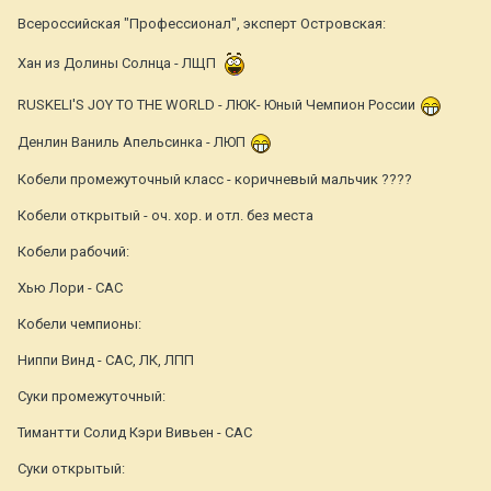
Всероссийская "Профессионал", эксперт Островская:
Хан из Долины Солнца - ЛЩП
RUSKELI'S JOY TO THE WORLD - ЛЮК- Юный Чемпион России
Денлин Ваниль Апельсинка - ЛЮП
Кобели промежуточный класс - коричневый мальчик ????
Кобели открытый - оч. хор. и отл. без места
Кобели рабочий:
Хью Лори - САС
Кобели чемпионы:
Ниппи Винд - САС, ЛК, ЛПП
Суки промежуточный:
Тимантти Солид Кэри Вивьен - САС
Суки открытый: