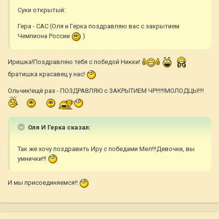
Суки открытый:
Гера - САС (Оля и Герка поздравляю вас с закрытием
Чемпиона России
)
Иришка!Поздравляю тебя с победой Никки!
братишка красавец у нас!
Ольчик!ещё раз - ПОЗДРАВЛЯЮ с ЗАКРЫТИЕМ ЧР!!!!!!МОЛОДЦЫ!!!!
Оля И Герка сказал:
Так же хочу поздравить Иру с победами Мел!!!Девочки, вы
умнички!!!
И мы присоединяемся!!