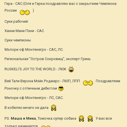
Гера - САС (Оля и Герка поздравляю вас с закрытием Чемпиона
России
)
Суки рабочий:
Ханни Мани Пэни - САС
Суки чемпионы
Мэлори оф Монтенегро - САС, ЛС.
Региональная "Остров Сокровищ", эксперт Гринь
RUSKELI'S JOY TO THE WORLD - ЛЮК
Вей Тали Верона Мэйк Роджерс - ЛЮП, ЛПП
Поздравляем
Роночку с отличным дебютом
Мелори оф Монтенегро - ЛС, САС.
В кобелях ничего не дала
P.S.
Маша и Мика
, Томочка супер собака
У вас все
только начинается