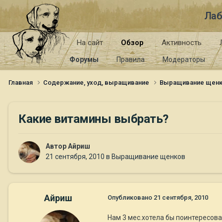
Лаб
На сайт
Обзор
Активность
Форумы
Правила
Модераторы
Главная
Содержание, уход, выращивание
Выращивание щен
Какие витамины выбрать?
Автор
Айриш
21 сентября, 2010
в
Выращивание щенков
Айриш
Опубликовано
21 сентября, 2010
Нам 3 мес.хотела бы поинтересов