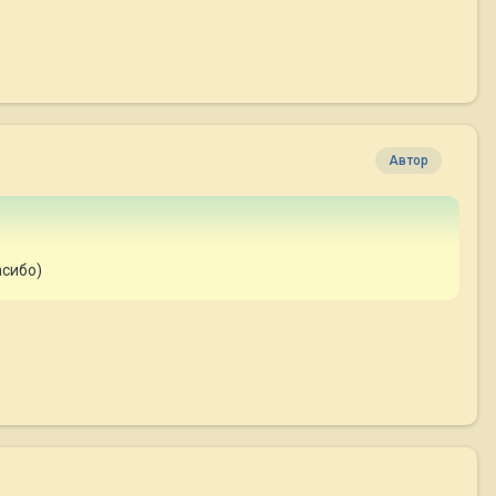
Автор
асибо)