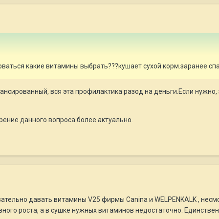
оваться какие витамины выбрать???кушает сухой корм.заранее сп
ансированный, вся эта профилактика разод на деньги.Если нужно,
рение данного вопроса более актуально.
ательно давать витамины V25 фирмы Canina и WELPENKALK , несмотр
ного роста, а в сушке нужных витаминов недостаточно. Единственн