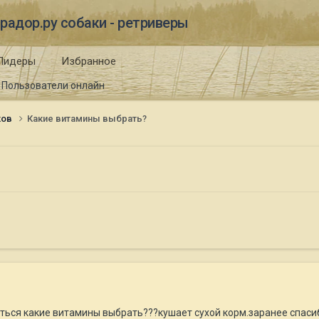
радор.ру собаки - ретриверы
Лидеры
Избранное
Пользователи онлайн
ков
Какие витамины выбрать?
аться какие витамины выбрать???кушает сухой корм.заранее спаси