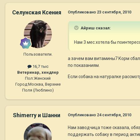
Селунская Ксения
Опубликовано
23 сентября, 2010
Айриш сказал:
Нам 3 мес.хотела бы поинтерес
Пользователи.
а зачем вам витамины7 Корм сбал
по показаниям.
16,7 тыс
Ветеринар, хендлер
Если собака на натуралке рассмот
Пол:
Женский
Город:
Москва, Верхние
Поля (Люблино)
Shimerry и Шанни
Опубликовано
24 сентября, 2010
Нам заводчица тоже сказала, обяз
поддержать собаку в период актив