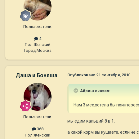
Пользователи.
4
Пол:
Женский
Город:
Москва
Даша и Боняша
Опубликовано
21 сентября, 2010
Айриш сказал:
Нам 3 мес.хотела бы поинтерес
Пользователи.
мы едим кальций 8 в 1.
368
а какой корм вы кушаете, если не 
Пол:
Женский