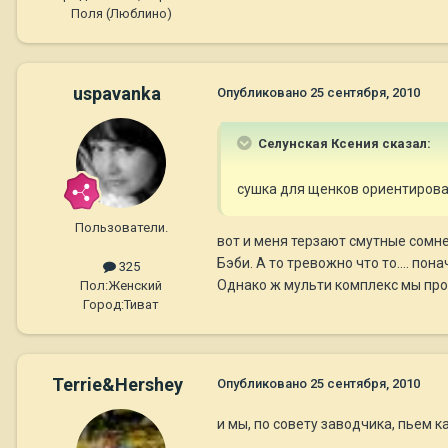
Поля (Люблино)
uspavanka
Опубликовано
25 сентября, 2010
Селунская Ксения сказал:
сушка для щенков ориентирован
Пользователи.
вот и меня терзают смутные сомнен
Бэби. А то тревожно что то.... п
325
Однако ж мульти комплекс мы проп
Пол:
Женский
Город:
Тиват
Terrie&Hershey
Опубликовано
25 сентября, 2010
и мы, по совету заводчика, пьем к