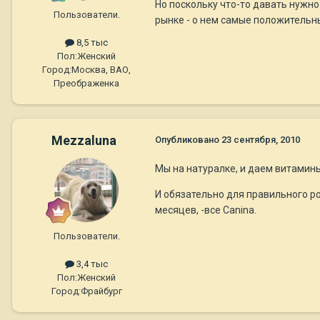
Но поскольку что-то давать нужно 
Пользователи.
рынке - о нем самые положительные
8,5 тыс
Пол:
Женский
Город:
Москва, ВАО,
Преображенка
Mezzaluna
Опубликовано
23 сентября, 2010
Мы на натуралке, и даем витамины 
И обязательно для правильного рос
месяцев, -все Canina.
Пользователи.
3,4 тыс
Пол:
Женский
Город:
Фрайбург