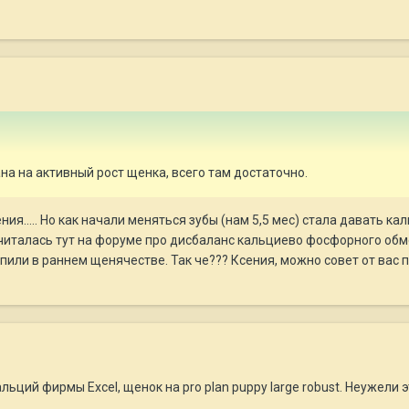
а на активный рост щенка, всего там достаточно.
ия..... Но как начали меняться зубы (нам 5,5 мес) стала давать ка
оначиталась тут на форуме про дисбаланс кальциево фосфорного об
или в раннем щенячестве. Так че??? Ксения, можно совет от вас 
альций фирмы Excel, щенок на pro plan puppy large robust. Неужел