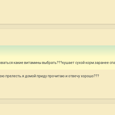
оваться какие витамины выбрать???кушает сухой корм.заранее сп
вою прелесть.я домой приду прочитаю и отвечу хорошо???