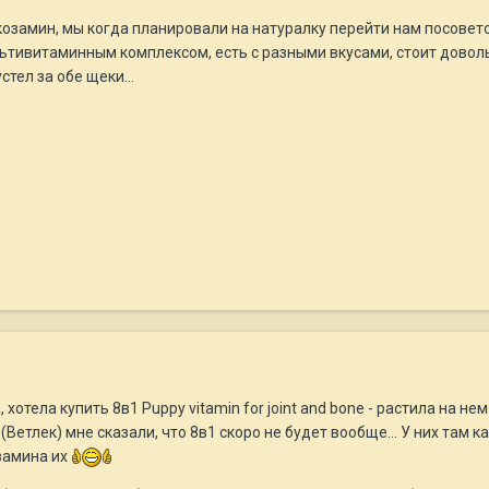
озамин, мы когда планировали на натуралку перейти нам посовет
ьтивитаминным комплексом, есть с разными вкусами, стоит доволь
стел за обе щеки...
хотела купить 8в1 Puppy vitamin for joint and bone - растила на не
Ветлек) мне сказали, что 8в1 скоро не будет вообще... У них там ка
озамина их