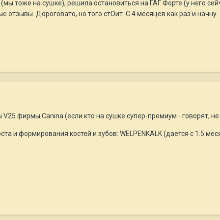
(мы тоже на сушке), решила остановиться на ГАГ Форте (у него сейч
 отзывы. Дороговато, но того стОит. С 4 месяцев как раз и начну..
V25 фирмы Canina (если кто на сушке супер-премиум - говорят, не 
та и формирования костей и зубов: WELPENKALK (дается с 1.5 месяц