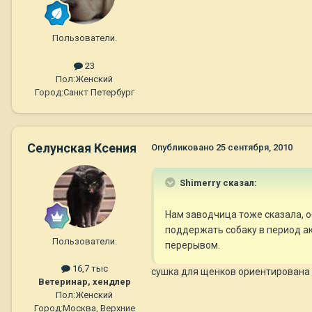
Пользователи.
23
Пол:
Женский
Город:
Санкт Петербург
Селунская Ксения
Опубликовано
25 сентября, 2010
Shimerry сказал:
Нам заводчица тоже сказала, о
поддержать собаку в период ак
Пользователи.
перерывом.
16,7 тыс
сушка для щенков ориентирована н
Ветеринар, хендлер
Пол:
Женский
Город:
Москва, Верхние