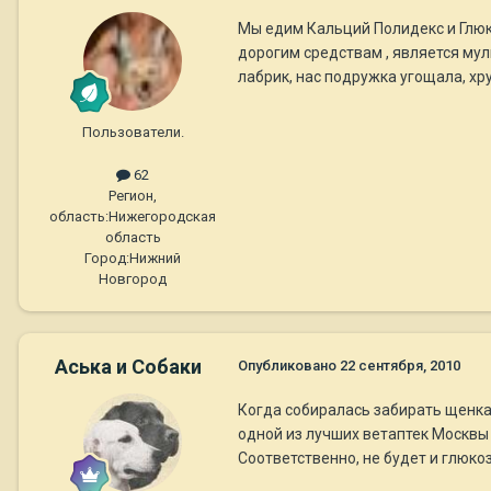
Мы едим Кальций Полидекс и Глюк
дорогим средствам , является мул
лабрик, нас подружка угощала, хру
Пользователи.
62
Регион,
область:
Нижегородская
область
Город:
Нижний
Новгород
Аська и Собаки
Опубликовано
22 сентября, 2010
Когда собиралась забирать щенка, 
одной из лучших ветаптек Москвы (
Соответственно, не будет и глюк