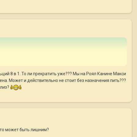
льций 8 в 1. То ли прекратить уже??? Мы на Роял Канине Макси
мена. Может и действительно не стоит без назначения пить???
плиз?
и это может быть лишним?