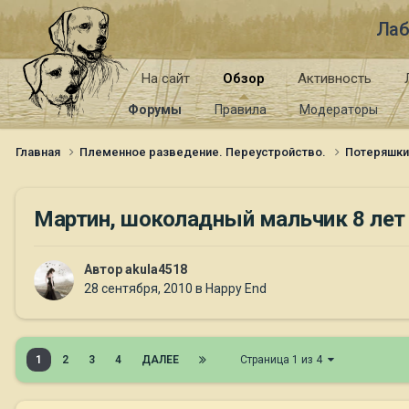
Лаб
На сайт
Обзор
Активность
Форумы
Правила
Модераторы
Главная
Племенное разведение. Переустройство.
Потеряшк
Мартин, шоколадный мальчик 8 лет
Автор
akula4518
28 сентября, 2010
в
Happy End
1
2
3
4
ДАЛЕЕ
Страница 1 из 4