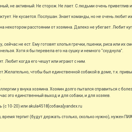
ный, не активный. Не сторож. Не лает. С людьми очень приветлив 
ктует. Не кусается. Послушан. Знает команды, но не очень любит и
 на некотором расстоянии от хозяина. Далеко не убегает. Любит куп
 сейчас не ест. Ему готовят хлопья гречки, пшенки, риса или их с
нельзя. Хотя я бы перевела его на сушку и немного "схуднула".
т. Любит когда его чешут или играют с ним.
т.Желательно, чтобы был единственной собакой в доме, т.к. привы
.
лергии у внука хозяина. Хозяин долго пытался справиться с болезн
ас это единственный выход и для собаки, и для хозяев.
(с 10-20) или akula4518[собака]yandex.ru
 время терпит (будут держать столько, сколько нужно), нужен ПИ