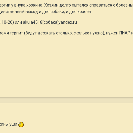
гии у внука хозяина. Хозяин долго пытался справиться с болезнью 
инственный выход и для собаки, и для хозяев.
10-20) или akula4518[собака]yandex.ru
емя терпит (будут держать столько, сколько нужно), нужен ПИАР 
кины уши