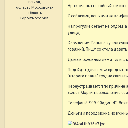
Регион,
Нрав: очень спокойный, не спеш
область:
Московская
область
С собаками, кошками не конфли
Город:
моск.обл.
На прогулке бегает не рядом, а
улице).
Кормление: Раньше кушал сушку,
говяжий. Пищу со стола давать 
Дома в основном лежит или спи
Подойдет для семьи средних ле
"второго плана" трудно сказать
Переустраивается по причине ал
живет Мартин,к сожалению сейч
Телефон 8-909-90один-42-8пять 
Деньги и передержка не нужны,