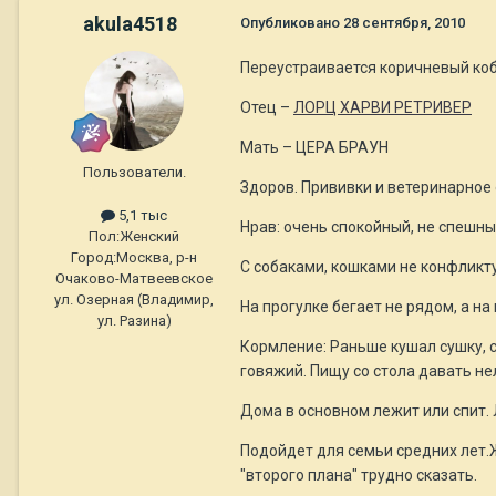
akula4518
Опубликовано
28 сентября, 2010
Переустраивается коричневый ко
Отец –
ЛОРЦ ХАРВИ РЕТРИВЕР
Мать – ЦЕРА БРАУН
Пользователи.
Здоров. Прививки и ветеринарное 
5,1 тыс
Нрав: очень спокойный, не спешны
Пол:
Женский
Город:
Москва, р-н
С собаками, кошками не конфликту
Очаково-Матвеевское
ул. Озерная (Владимир,
На прогулке бегает не рядом, а на
ул. Разина)
Кормление: Раньше кушал сушку, се
говяжий. Пищу со стола давать нел
Дома в основном лежит или спит. 
Подойдет для семьи средних лет.Ж
"второго плана" трудно сказать.