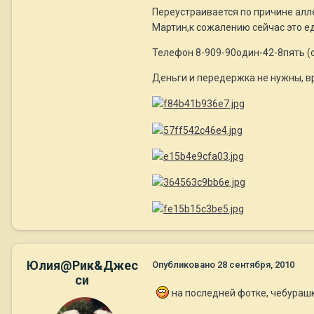
Переустраивается по причине аллер
Мартин,к сожалению сейчас это ед
Телефон 8-909-90один-42-8пять (с 
Деньги и передержка не нужны, вр
Юлия@Рик&Джес
Опубликовано
28 сентября, 2010
си
на последней фотке, чебураш