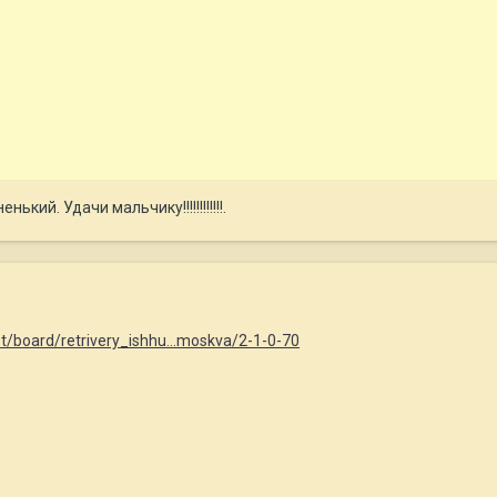
кий. Удачи мальчику!!!!!!!!!!!!.
net/board/retrivery_ishhu...moskva/2-1-0-70