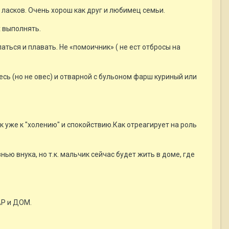
и ласков. Очень хорош как друг и любимец семьи.
х выполнять.
аться и плавать. Не «помоичник» ( не ест отбросы на
месь (но не овес) и отварной с бульоном фарш куриный или
к уже к "холению" и спокойствию.Как отреагирует на роль
ью внука, но т.к. мальчик сейчас будет жить в доме, где
АР и ДОМ.