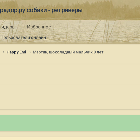
радор.ру собаки - ретриверы
Лидеры
Избранное
Пользователи онлайн
и
Happy End
Мартин, шоколадный мальчик 8 лет