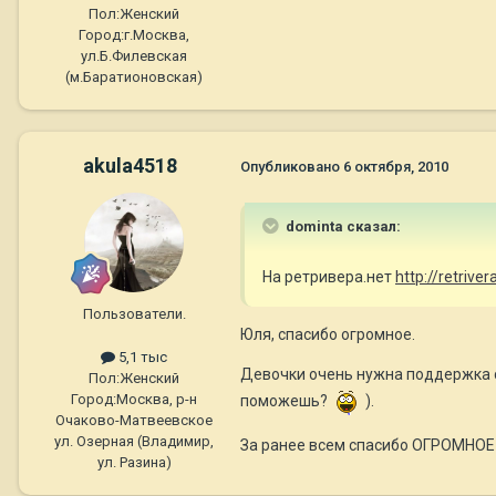
Пол:
Женский
Город:
г.Москва,
ул.Б.Филевская
(м.Баратионовская)
akula4518
Опубликовано
6 октября, 2010
dominta сказал:
На ретривера.нет
http://retrive
Пользователи.
Юля, спасибо огромное.
5,1 тыс
Девочки очень нужна поддержка с 
Пол:
Женский
Город:
Москва, р-н
поможешь?
).
Очаково-Матвеевское
ул. Озерная (Владимир,
За ранее всем спасибо ОГРОМНОЕ 
ул. Разина)