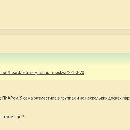
ra.net/board/retrivery_ishhu...moskva/2-1-0-70
ПИАРом. Я сама разместила в группах и на нескольких досках пар
за помощь!!!