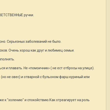
ТВЕТСТВЕННЫЕ ручки.
ярно. Серьезных заболеваний не было.
асков. Очень хорош как друг и любимец семьи.
ыполнять.
ся и плавать. Не «помоичник» ( не ест отбросы на улице).
ь (но не овес) и отварной с бульоном фарш куриный или
же к "холению" и спокойствию.Как отреагирует на роль