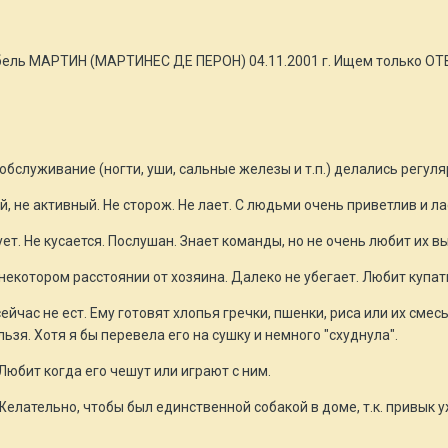
бель МАРТИН (МАРТИНЕС ДЕ ПЕРОН) 04.11.2001 г. Ищем только О
обслуживание (ногти, уши, сальные железы и т.п.) делались регул
й, не активный. Не сторож. Не лает. С людьми очень приветлив и л
ет. Не кусается. Послушан. Знает команды, но не очень любит их в
 некотором расстоянии от хозяина. Далеко не убегает. Любит купать
йчас не ест. Ему готовят хлопья гречки, пшенки, риса или их смес
ьзя. Хотя я бы перевела его на сушку и немного "схуднула".
Любит когда его чешут или играют с ним.
елательно, чтобы был единственной собакой в доме, т.к. привык у